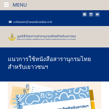
MENU
MENU
webmaster@saranukromthai.or.th
แนวการใช้หนังสือสารานุกรมไทย
สำหรับเยาวชนฯ