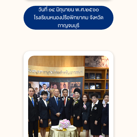
วันที่ ๑๔ มิถุนายน พ.ศ.๒๕๖๐
โรงเรียนหนองปรือพิทยาคม จังหวัด
กาญจนบุรี