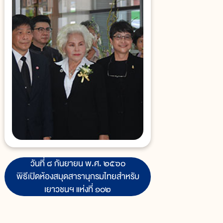
วันที่ ๘ กันยายน พ.ศ. ๒๕๖๐
พิธีเปิดห้องสมุดสารานุกรมไทยสำหรับ
เยาวชนฯ แห่งที่ ๑๐๒