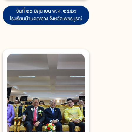
วันที่ ๒๘ มิถุนายน พ.ศ. ๒๕๕๙
โรงเรียนบ้านดงขวาง จังหวัดเพชรบูรณ์