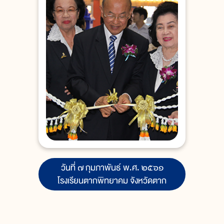
วันที่ ๗ กุมภาพันธ์ พ.ศ. ๒๕๖๑
โรงเรียนตากพิทยาคม จังหวัดตาก