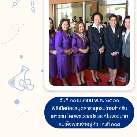
วันที่ ๑๐ เมษายน พ.ศ. ๒๕๖๑
พิธีเปิดห้องสมุดสารานุกรมไทยสำหรับ
เยาวชน โดยพระราชประสงค์ในพระบาท
สมเด็จพระเจ้าอยู่หัว แห่งที่ ๑๐๘