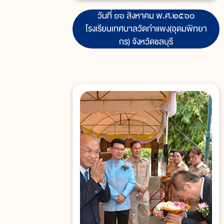
วันที่ ๑๖ สิงหาคม พ.ศ.๒๕๖๐
โรงเรียนเทศบาลวัดกำแพง(อุดมพิทยา
กร) จังหวัดชลบุรี