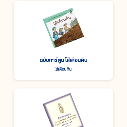
ฉบับการ์ตูน ไส้เดือนดิน
ไส้เดือนดิน