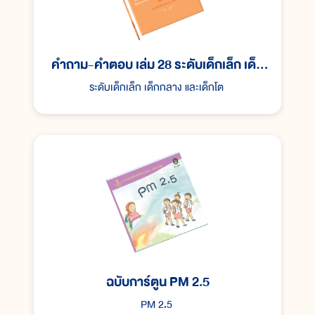
คำถาม-คำตอบ เล่ม 28 ระดับเด็กเล็ก เด็ก
ระดับเด็กเล็ก เด็กกลาง และเด็กโต
กลาง และเด็กโต
ฉบับการ์ตูน PM 2.5
PM 2.5