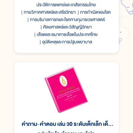
ประวัติการแพทย์และเภสัชกรรมไทย
กายวิภาคศาสตร์และสรีรวิทยา
การกำเนิดของโรค
การบริบาลทารกและโรคทางกุมารเวชศาสตร์
ศัลยศาสตร์และวิสัญญีวิทยา
เลือดและธนาคารเลือดในประเทศไทย
อุบัติเหตุและการปฐมพยาบาล
คำถาม-คำตอบ เล่ม 30 ระดับเด็กเล็ก เด็ก