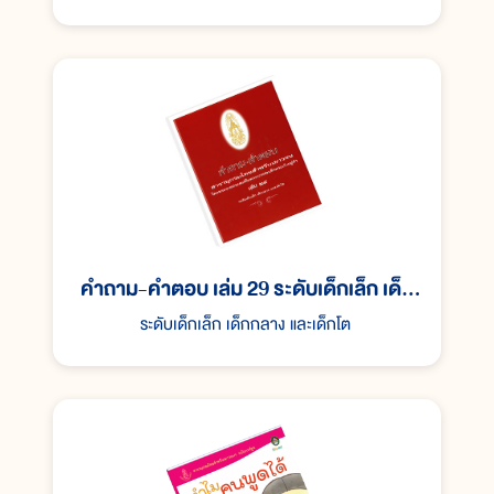
คำถาม-คำตอบ เล่ม 29 ระดับเด็กเล็ก เด็ก
ระดับเด็กเล็ก เด็กกลาง และเด็กโต
กลาง และเด็กโต