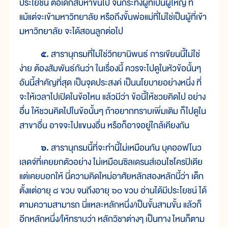
ประโยชน์ ต่อเด็กสิบห้าขึ้นไป จนกระทั่งผู้ที่เป็นผู้ใหญ่ ที่
แม้แต่จะเข้ามหาวิทยาลัย หรือถึงขั้นพ่อแม่ที่ไม่ใช่เป็นผู้ที่เข้า
มหาวิทยาลัย จะได้สอนลูกต่อไป
๕.
สารานุกรมที่ไม่ใช่วิทยานิพนธ์ การเขียนนี้ไม่ใช่
ง่าย ต้องสัมพันธ์กันว่า ในเรื่องนี้ ควรจะไปดูในหัวข้อนั้นๆ
อันนี้สำคัญที่สุด เป็นจุดประสงค์ เป็นนโยบายอย่างหนึ่ง ที่
จะให้เวลาไปเปิดในข้อไหน แล้วมีว่า ข้อนี้ให้ชวยคิดไป อย่าง
อื่น ให้ชวนคิดไปในข้อนั้นๆ ถ้าอยากทราบเพิ่มเติม ก็ไปดูใน
สาขาอื่น อาจจะไปแขนงอื่น หรือก็อาจอยู่ใกล้เคียงกัน
๖.
สารานุกรมนี้ที่จะทำนี้ไม่เหมือนกัน บุคออฟโนว
เลดจ์ที่เคยยกตัวอย่าง ไม่เหมือนซิลเดรนส์เอนไซโครปิเดีย
แต่เคยบอกให้ นี่ความคิดใหม่อาศัยหลักสองหลักนี้ว่า เด็ก
ตั้งแต่อายุ ๘ ขวบ จนถึงอายุ ๖๐ ขวบ อ่านได้มีประโยชน์ ได้
ตามความสามารถ นี่แหละหลักหนึ่ง/เป็นขั้นสามขั้น แล้วก็
อีกหลักหนึ่ง/ให้ทราบว่า หลักวิชาต่างๆ เป็นทาง ไหนก็ตาม