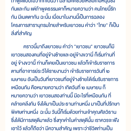
ถ้าพูดแบบโอวาทก็เป็นว่า มีสามัคคีช่วยเหลือเกื้อหนุนซึ่ง
กันและกัน แต่ถ้าพูดธรรมดาก็หมายความว่า คนไทยนี้รัก
กัน มีเมตตากัน ฉะนั้น เมื่อมาในงานนี้เป็นการฉลอง
โครงการสารานุกรมไทยสำหรับเยาวชน คำว่า "ไทย" ก็เป็น
สิ่งที่สำคัญ
คราวนี้มาถึงเยาวชน คำว่า "เยาวชน" เยาวชนก็มี
เยาวชนสองคนที่อยู่ข้างซ้ายและอยู่ข้างขวานี่ ก็เริ่มท่านที่
อยู่ ข้างขวานี้ ท่านก็เคยเป็นเยาวชน แล้วก็เข้ารับราชการ
ตามที่อาจารย์ระวีได้รายงานว่า เข้ารับราชการวันที่ ๒
เมษายน อันเป็นวันที่เยาวชนที่อยู่ข้างซ้ายได้เริ่มรับราชการ
เหมือนกัน คือหมายความว่า เกิดวันที่ ๒ เมษายน ก็
หมายความว่า เยาวชนสองท่านนี้ มีอะไรที่เหมือนกัน ที่
คล้ายคลึงกัน จึงได้มาเป็นประธานท่านหนึ่ง มาเป็นที่ปรึกษา
พิเศษท่านหนึ่ง ฉะนั้น วันนี้ก็เริ่มด้วยท่านเจ้าคุณศัลวิธาน
ซึ่งได้มีการสดุดีมาแล้ว ซึ่งทุกคำในคำสดุดีนั้น เราควรจะฟัง
เอาไว้ แล้วก็ถือว่า มีความสำคัญ เพราะว่าชีวิตท่านเป็น