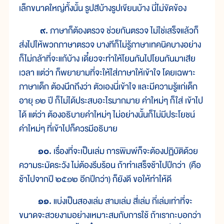
เล็กขนาดใหญ่ทั้งนั้น รูปสีบ้างรูปเขียนบ้าง นี่ไม่ขัดข้อง
๙.
ภาษาก็ต้องตรวจ ช่วยกันตรวจ ไม่ใช่เสร็จแล้วก็
ส่งไปให้พวกภาษาตรวจ บางทีก็ไม่รู้ภาษาเทคนิคบางอย่าง
ก็ไม่กล้าที่จะแก้บ้าง เดี๋ยวจะทำให้โยนกันไปโยนกันมาเสีย
เวลา แต่ว่า ก็พยายามที่จะให้ใส่ภาษาให้เข้าใจ โดยเฉพาะ
ภาษาเด็ก ต้องนึกถึงว่า ตัวเองนี่เข้าใจ และมีความรู้แก่เด็ก
อายุ ๑๒ ปี ก็ไม่ได้ประสบอะไรมากมาย คำใหม่ๆ ก็ใส่ เข้าไป
ได้ แต่ว่า ต้องอธิบายคำใหม่ๆ ไม่อย่างนั้นก็ไม่มีประโยชน์
คำใหม่ๆ ที่เข้าไปก็ควรมีอธิบาย
๑๐.
เรื่องที่จะเป็นเล่ม การพิมพ์ก็จะต้องปฏิบัติด้วย
ความระมัดระวัง ไม่ต้องรีบร้อน ถ้าทำเสร็จช้าไปปีกว่า (คือ
ช้าไปจากปี ๒๕๑๒ อีกปีกว่า) ก็ยังดี ขอให้ทำให้ดี
๑๑.
แบ่งเป็นสองเล่ม สามเล่ม สี่เล่ม กี่เล่มเท่าที่จะ
ขนาดจะสวยงามอย่างเหมาะสมกับการใช้ ถ้าเรากะบอกว่า