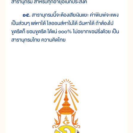
สารานุกรม สำหรับทุกอายุอเนกประสงค์
๑๕.
สารานุกรมนี้จะต้องเสียเงินแยะ ค่าพิมพ์จะแพง
เป็นส่วนๆ แต่หาได้ ไลออนส์หาไม่ได้ ฉันหาได้ ถ้าต้องไป
ขูดรีดก็ ยอมขูดรีด ได้แน่ ๑๐๐% ไม่อยากขอฝรั่งด้วย เป็น
สารานุกรมไทย ความคิดไทย