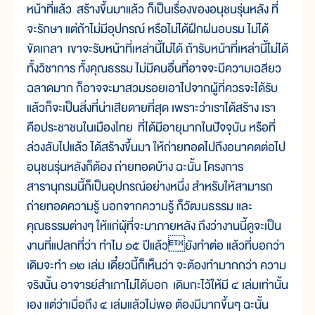
หน้าที่แล้ว สร้างขึ้นมาแล้ว ก็เป็นเรื่องของอนุชนรุ่นหลัง ที่
จะรักษา แต่ถ้าไม่มีอุปกรณ์ หรือไม่ได้ฝึกฝนอบรม ไม่ได้
ขัดเกลา เขาจะรับหน้าที่เหล่านี้ไม่ได้ ถ้ารับหน้าที่เหล่านี้ไม่ได้
ทั้งวิชาการ ทั้งคุณธรรม ไม่มีคนอื่นที่อาจจะมีความเฉลียว
ฉลาดมาก ก็อาจจะมาสวมรอยเอาไปจากผู้ที่ควรจะได้รับ
แล้วก็จะเป็นสิ่งที่น่าเสียดายที่สุด เพราะว่าเราได้สร้าง เรา
คือประชาชนในเมืองไทย ที่ได้มีอายุมากในปัจจุบัน หรือที่
ล่วงลับไปแล้ว ได้สร้างขึ้นมา ให้ถ่ายทอดไปถึงอนาคตต่อไป
อนุชนรุ่นหลังก็ต้อง ถ่ายทอดบ้าง ฉะนั้น โครงการ
สารานุกรมนี้ก็เป็นอุปกรณ์อย่างหนึ่ง สำหรับให้สามารถ
ถ่ายทอดความรู้ นอกจากความรู้ ก็วัฒนธรรม และ
คุณธรรมต่างๆ ให้แก่ผุ้ที่จะมาภายหลัง ถึงว่างานนี้ดูจะเป็น
งานที่แปลกที่ว่า ทำไม ๑๕ ปีแล้วยังทำต่อ แล้วที่บอกว่า
เดิมจะทำ ๑๒ เล่ม เดี๋ยวนี้ก็เห็นว่า จะต้องทำมากกว่า ความ
จริงนั้น อาจารย์สำเภาไม่ได้บอก เดิมกะไว้ให้มี ๔ เล่มเท่านั้น
เอง แต่ว่าเมื่อถึง ๔ เล่มแล้วไม่พอ ต้องมีมากขึ้นๆ ฉะนั้น