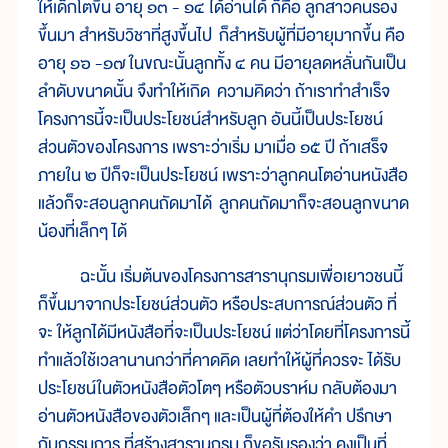
ให้เด็กโตขึ้น อายุ ๑๓ - ๑๔ ได้อ่านได้ ก็คือ ลูกสาวคนรอง
ขึ้นมา สำหรับวิชาที่สูงขึ้นไป ก็สำหรับผู้ที่มีอายุมากขึ้น คือ
อายุ ๑๖ -๑๗ ในขณะนั้นลูกทั้ง ๔ คน มีอายุลดหลั่นกันเป็น
ลำดับขนาดนั้น จึงทำให้เกิด ความคิดว่า ถ้าเราทำสำเร็จ
โครงการนี้จะเป็นประโยชน์สำหรับลูก อันนี้เป็นประโยชน์
ส่วนตัวของโครงการ เพราะว่าเริ่ม มาเมื่อ ๑๕ ปี ถ้าเสร็จ
ภายใน ๒ ปีก็จะเป็นประโยชน์ เพราะว่าลูกคนโตอ่านหนังสือ
แล้วก็จะสอนลูกคนถัดมาได้ ลูกคนถัดมาก็จะสอนลูกขนาด
น้องที่เล็กๆ ได้
ฉะนั้น เริ่มต้นของโครงการสารานุกรมเพื่อเยาวชนนี้
ก็ขึ้นมาจากประโยชน์ส่วนตัว หรือประสบการณ์ส่วนตัว ที่
จะ ให้ลูกได้มีหนังสือที่จะเป็นประโยชน์ แต่ว่าโดยที่โครงการนี้
ทำแล้วใช้เวลานานกว่าที่คาดคิด เลยทำให้ผู้ที่ควรจะ ได้รับ
ประโยชน์ในตัวหนังสือตัวโตๆ หรือตัวบราห์ม กลับต้องมา
อ่านตัวหนังสือของตัวเล็กๆ และเป็นผู้ที่ต้องให้คำ ปรึกษา
กับกรรมการ ที่สร้างสารานุกรม ก็ขอรับรองว่า คงเป็นที่