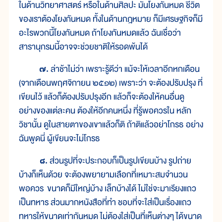
ในด้านวิทยาศาสตร์ หรือในด้านศิลปะ มันโยงกันหมด ชีวิต
ของเราต้องโยงกันหมด ทั้งในด้านกฎหมาย ก็มีเศรษฐกิจก็มี
อะไรพวกนี้โยงกันหมด ถ้าโยงกันหมดแล้ว ฉันเชื่อว่า
สารานุกรมนี้อาจจะช่วยชาติให้รอดพ้นได้
๗.
ล่าช้าไม่ว่า เพราะรู้ดีว่า แม้จะให้เวลาอีกหกเดือน
(จากเดือนพฤศจิกายน ๒๕๑๒) เพราะว่า จะต้องปรับปรุง ที่
เขียนไว้ แล้วก็ต้องปรับปรุงอีก แล้วก็จะต้องให้คนอื่นดู
อย่างของแต่ละคน ต้องให้อีกคนหนึ่ง ที่รู้พอควรใน หลัก
วิชานั้น ดูในสายตาของเขาแล้วก็ติ ถ้าติแล้วอย่าโกรธ อย่าง
ฉันพูดนี่ ผู้เขียนจะไม่โกรธ
๘.
ส่วนรูปที่จะประกอบก็เป็นรูปเขียนบ้าง รูปถ่าย
บ้างก็เห็นด้วย จะต้องพยายามเลือกที่เหมาะสมจำนวน
พอควร ขนาดก็มีใหญ่บ้าง เล็กบ้างได้ ไม่ใช่จะมาเรียงแถว
เป็นทหาร ส่วนมากหนังสือที่ทำ ชอบที่จะใส่เป็นเรื่องแถว
ทหารให้ขนาดเท่ากันหมด ไม่ต้องใส่เป็นที่เห็นต่างๆ ได้ขนาด