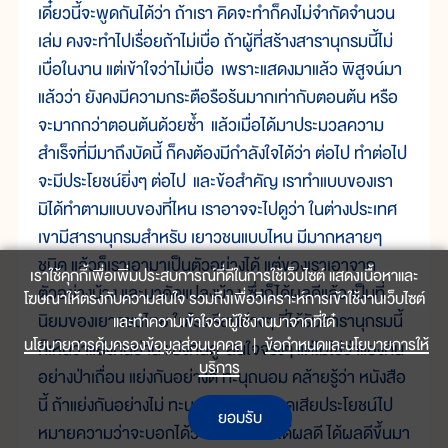
เดี๋ยวนี้จะพูดกันได้ว่า ถ้าเรา คิดจะทำก็คงไม่จำกัดจำนวน
เล่ม คงจะทำไปเรื่อยถ้าไม่เบื่อ ถ้าผู้ที่สร้างสารานุกรมนี้ไม่
เบื่อในงาน แต่เข้าใจว่าไม่เบื่อ เพราะแสดงมาแล้ว พิสูจน์มา
แล้วว่า ยังคงมีความกระตือรือร้นมากเท่ากับตอนต้น หรือ
จะมากกว่าตอนต้นด้วยซ้ำ แล้วเมื่อได้มาประมวลความ
สำเร็จที่มีมาถึงบัดนี้ ก็คงต้องมีกำลังใจได้ว่า ต่อไป ทำต่อไป
จะมีประโยชน์ยิ่งๆ ต่อไป และข้อสำคัญ เราทำแบบของเรา
มิได้ทำตามแบบของที่ไหน เราอาจจะไปดูว่า ในต่างประเทศ
เขามีสารานุกรมสำหรับ เยาวชนแบบไหน มีมากหลายๆ
ชนิด แล้วก็เราเอามาเป็นตัวอย่างได้ แต่ของเราเอาจาก
เราใช้คุกกี้เพื่อเพิ่มประสบการณ์ที่ดีในการใช้เว็บไซต์ แสดงเนื้อหาและ
ตัวอย่างบ้าง และมาดัดแปลงบ้าง ซึ่งก็ได้ผลดีแล้ว เป็นที่
โฆษณาให้ตรงกับความสนใจ รวมถึงเพื่อวิเคราะห์การเข้าใช้งานเว็บไซต์
นิยมของเยาวชนไทย ในโรงเรียนต่างๆ ที่ได้รับสารานุกรมนี้
และทำความเข้าใจว่าผู้ใช้งานมาจากที่ใด๋
นโยบายการคุ้มครองข้อมูลส่วนบุคคล
|
ข้อกำหนดและนโยบายการให้
ก็เห็นว่าแย่งกันอ่าน แย่งกันดู สนใจจริงๆ แต่ไม่ใช่ว่าแย่งกัน
บริการ
อย่างป่าเถื่อน แย่งกันอย่างดี ทะนุถนอม คล้ายรู้ว่า หนังสือ
นี้ ถ้าแย่งกันอย่างไม่ ทะนุถนอม ก็ฉีกขาดเสียประโยชน์ไป
ยอมรับ
หมายความว่าจะบอกได้ว่า โครงการนี้ได้ผลดี ได้ผลดีขึ้นมา