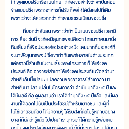
ให้ พูดแบบฝรั่งหรือแบบไทย แต่ต้องขอเข้าใจว่าจะเป็นค่อน
ข้างแบบฝรั่ง เพราะอาหารก็ฝรั่ง ก็ขอให้ได้นั่งลงไปที่เดิม
เพราะว่าจะได้สะดวกกว่า ทำตามธรรมเนียมของฝรั่ง
ที่บอกว่าสับสน เพราะว่าถ้าเป็นแบบของฝรั่ง เวลามี
การเลี้ยงเช่นนี้ จะต้องมีสุนทรพจน์คือว่า โดยมากคนมานั่ง
กินเลี้ยง ก็เพื่อประสงค์อะไรอย่างหนึ่ง โดยมากก็ประสงค์ที่
จะมาฟังสุนทรพจน์ ซึ่งเขาทำกันแพร่หลายในต่างประเทศ
แต่คราวนี้สำหรับในงานเลี้ยงของโครงการ ก็ได้แจ้งจุด
ประสงค์ คือ อาจารย์สำเภาได้แจ้งจุดประสงค์ในข้อสี่ว่ามา
สำหรับอันนี้แปลนะ แปลความของอาจารย์สำเภาว่า มา
สำหรับมาปลาบปลื้มในโครงการว่า ดำเนินมาถึง ๑๕ ปี และ
ได้มีผลดี คือ ดูผลงานว่า เราได้ทำมาถึง ๑๕ ปีแล้ว และมีผล
งานที่ได้ออกไปนับเป็นประโยชน์สำหรับเยาวชน และผู้ที่
ไม่ใช่เยาวชนด้วย ได้มีความรู้ ได้รับสิ่งที่ตัวไม่รู้หลายอย่าง
บางทีก็นึกว่ารู้แล้ว ไปเปิดสารานุกรมก็ได้ความรู้เพิ่มเติม
ฉะนั้น จุดประสงค์ของการจัดงานนี้ ก็มีที่จะมาปลาบปลื้มว่า