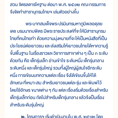
สวน จิตรลดารโหฐาน ต่อมา พ.ศ. ๒๕๑๒ คณะกรรมการ
จึงจัดทำสารานุกรมไทยฯ เล่มตัวอย่างขึ้น
พระบาทสมเด็จพระปรมินทรมหาภูมิพลอดุลย
เดช บรมนาถบพิตร มีพระราชประสงค์ที่จะให้มีสารานุกรม
ไทยที่คนไทยทำ ด้วยความมุ่งหมายที่จะให้เป็นหนังสือที่เป็น
ประโยชน์ต่อเยาวชน และส่งเสริมให้เยาวชนไทยได้หาความรู้
ขั้นพื้นฐาน ในเรื่องราวและวิชาการสาขาต่าง ๆ เป็น ๓ ระดับ
ด้วยกัน คือ เด็กรุ่นเล็ก อ่านเข้าใจ ระดับหนึ่ง เด็กรุ่นกลาง
ระดับหนึ่ง และเด็กรุ่นใหญ่ รวมทั้งผู้ใหญ่ผู้สนใจอีกระดับ
หนึ่ง การเขียนบทความแต่ละเรื่อง จึงได้เขียนขึ้นให้ได้
ลักษณะที่เหมาะสม สำหรับเยาวชนแต่ละรุ่น และพิมพ์ไว้
โดยใช้อักษร ขนาดต่าง ๆ กัน แต่ละเรื่องเริ่มด้วยเรื่องสำหรับ
เด็กรุ่นเล็กก่อน ถัดไปสำหรับเด็กรุ่นกลาง แล้วจึงเป็นเรื่อง
สำหรับระดับรุ่นใหญ่
๒.
โครงการฯ เริ่มดำเนินงานใน พ.ศ. ๒๕๑๒ โดย