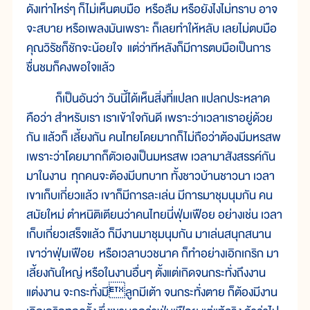
ดังเท่าไหร่ๆ ก็ไม่เห็นตบมือ หรือลืม หรือยังไงไม่ทราบ อาจ
จะสบาย หรือเพลงมันเพราะ ก็เลยทำให้หลับ เลยไม่ตบมือ
คุณวิรัชก็ชักจะน้อยใจ แต่ว่าทีหลังก็มีการตบมือเป็นการ
ชื่นชมก็คงพอใจแล้ว
ก็เป็นอันว่า วันนี้ได้เห็นสิ่งที่แปลก แปลกประหลาด
คือว่า สำหรับเรา เราเข้าใจกันดี เพราะว่าเวลาเราอยู่ด้วย
กัน แล้วก็ เลี้ยงกัน คนไทยโดยมากก็ไม่ถือว่าต้องมีมหรสพ
เพราะว่าโดยมากก็ตัวเองเป็นมหรสพ เวลามาสังสรรค์กัน
มาในงาน ทุกคนจะต้องมีบทบาท ทั้งชาวบ้านชาวนา เวลา
เขาเก็บเกี่ยวแล้ว เขาก็มีการละเล่น มีการมาชุมนุมกัน คน
สมัยใหม่ ตำหนิติเตียนว่าคนไทยนี่ฟุ่มเฟือย อย่างเช่น เวลา
เก็บเกี่ยวเสร็จแล้ว ก็มีงานมาชุมนุมกัน มาเล่นสนุกสนาน
เขาว่าฟุ่มเฟือย หรือเวลาบวชนาค ก็ทำอย่างเอิกเกริก มา
เลี้ยงกันใหญ่ หรือในงานอื่นๆ ตั้งแต่เกิดจนกระทั่งถึงงาน
แต่งงาน จะกระทั่งมีลูกมีเต้า จนกระทั่งตาย ก็ต้องมีงาน