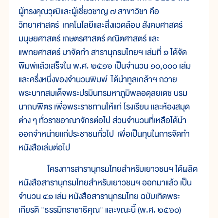
ผู้ทรงคุณวุฒิและผู้เชี่ยวชาญ ๗ สาขาวิชา คือ
วิทยาศาสตร์ เทคโนโลยีและสิ่งแวดล้อม สังคมศาสตร์
มนุษยศาสตร์ เกษตรศาสตร์ คณิตศาสตร์ และ
แพทยศาสตร์ มาจัดทำ สารานุกรมไทยฯ เล่มที่ ๑ ได้จัด
พิมพ์แล้วเสร็จใน พ.ศ. ๒๕๑๖ เป็นจำนวน ๑๐,๐๐๐ เล่ม
และครึ่งหนึ่งของจำนวนพิมพ์ ได้นำทูลเกล้าฯ ถวาย
พระบาทสมเด็จพระปรมินทรมหาภูมิพลอดุลยเดช บรม
นาถบพิตร เพื่อพระราชทานให้แก่ โรงเรียน และห้องสมุด
ต่าง ๆ ทั่วราชอาณาจักรต่อไป ส่วนจำนวนที่เหลือได้นำ
ออกจำหน่ายแก่ประชาชนทั่วไป เพื่อเป็นทุนในการจัดทำ
หนังสือเล่มต่อไป
โครงการสารานุกรมไทยสำหรับเยาวชนฯ ได้ผลิต
หนังสือสารานุกรมไทยสำหรับเยาวชนฯ ออกมาแล้ว เป็น
จำนวน ๔๑ เล่ม หนังสือสารานุกรมไทย ฉบับเทิดพระ
เกียรติ "ธรรมิกราชาธิคุณ" และขณะนี้ (พ.ศ. ๒๕๖๐)