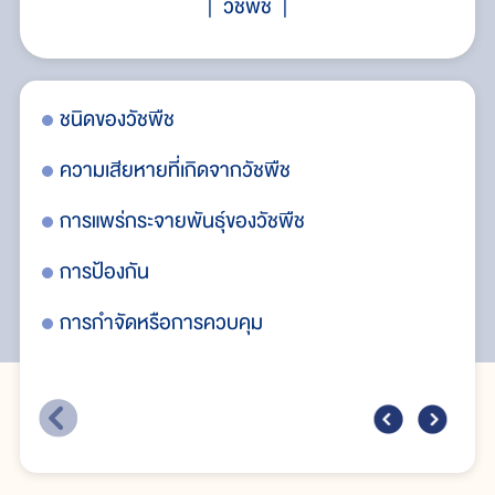
วัชพืช
ชนิดของวัชพืช
ข้
ความเสียหายที่เกิดจากวัชพืช
การแพร่กระจายพันธุ์ของวัชพืช
การป้องกัน
การกำจัดหรือการควบคุม