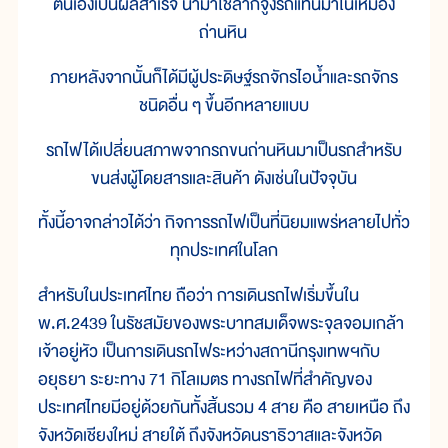
ตนเองเป็นผลสำเร็จ นำมาใช้ลากจูงรถแทนม้าในเหมือง
ถ่านหิน
ภายหลังจากนั้นก็ได้มีผู้ประดิษฐ์รถจักรไอน้ำและรถจักร
ชนิดอื่น ๆ ขึ้นอีกหลายแบบ
รถไฟได้เปลี่ยนสภาพจากรถขนถ่านหินมาเป็นรถสำหรับ
ขนส่งผู้โดยสารและสินค้า ดังเช่นในปัจจุบัน
ทั้งนี้อาจกล่าวได้ว่า กิจการรถไฟเป็นที่นิยมแพร่หลายไปทั่ว
ทุกประเทศในโลก
สำหรับในประเทศไทย ถือว่า การเดินรถไฟเริ่มขึ้นใน
พ.ศ.2439 ในรัชสมัยของพระบาทสมเด็จพระจุลจอมเกล้า
เจ้าอยู่หัว เป็นการเดินรถไฟระหว่างสถานีกรุงเทพฯกับ
อยุธยา ระยะทาง 71 กิโลเมตร ทางรถไฟที่สำคัญของ
ประเทศไทยมีอยู่ด้วยกันทั้งสิ้นรวม 4 สาย คือ สายเหนือ ถึง
จังหวัดเชียงใหม่ สายใต้ ถึงจังหวัดนราธิวาสและจังหวัด