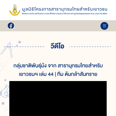
วีดีโอ
กลุ่มชาติพันธุ์ม้ง จาก สารานุกรมไทยสำหรับ
เยาวชนฯ เล่ม 44 | ทีม ต้นกล้าสันทราย