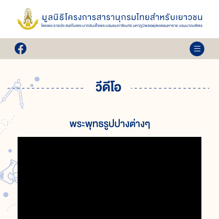
วีดีโอ
พระพุทธรูปปางต่างๆ