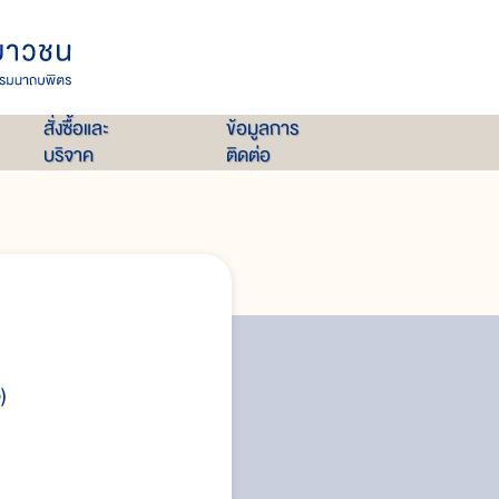
สั่งซื้อและ
ข้อมูลการ
บริจาค
ติดต่อ
วรรณคดีมรดกโลก
สมัยสุโขทัย (ประมาณ พ.ศ. ๑๘๐๐ 
)
สมัยอยุธยา (ประมาณ พ.ศ. ๑๘๙๓
สมัยธนบุรี (พ.ศ. ๒๓๑๐ - ๒๓๒๕)
สมัยรัตนโกสินทร์ (พ.ศ. ๒๓๒๕ - ปัจ