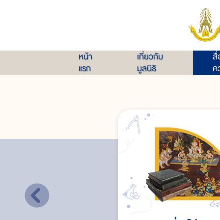
หน้า
เกี่ยวกับ
สื
แรก
มูลนิธิ
คว
วรรณคดีมรดกโลก
สมัยสุโขทัย (ประมาณ พ.ศ. ๑๘๐๐ - ๑๘๙๕)
สมัยอยุธยา (ประมาณ พ.ศ. ๑๘๙๓ - ๒๓๑๐)
สมัยธนบุรี (พ.ศ. ๒๓๑๐ - ๒๓๒๕)
สมัยรัตนโกสินทร์ (พ.ศ. ๒๓๒๕ - ปัจจุบัน)