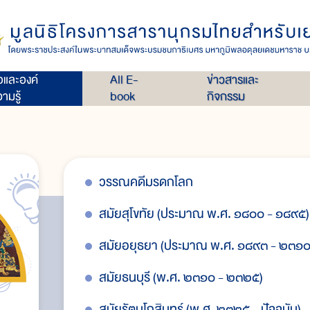
่อและองค์
All E-
ข่าวสารและ
ามรู้
book
กิจกรรม
วรรณคดีมรดกโลก
สมัยสุโขทัย (ประมาณ พ.ศ. ๑๘๐๐ - ๑๘๙๕)
สมัยอยุธยา (ประมาณ พ.ศ. ๑๘๙๓ - ๒๓๑๐
สมัยธนบุรี (พ.ศ. ๒๓๑๐ - ๒๓๒๕)
สมัยรัตนโกสินทร์ (พ.ศ. ๒๓๒๕ - ปัจจุบัน)