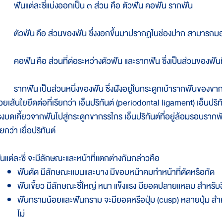
ันแต่ละซี่แบ่งออกเป็น ๓ ส่วน คือ ตัวฟัน คอฟัน รากฟัน
ัวฟัน คือ ส่วนของฟัน ซึ่งงอกขึ้นมาปรากฏในช่องปาก สามารถมอง
อฟัน คือ ส่วนที่ต่อระหว่างตัวฟัน และรากฟัน ซึ่งเป็นส่วนของฟันที่
ากฟัน เป็นส่วนหนึ่งของฟัน ซึ่งฝังอยู่ในกระดูกเบ้ารากฟันของขากร
้วยเส้นใยยึดต่อที่เรียกว่า เอ็นปริทันต์ (periodontal ligament) เอ็นปร
รงบดเคี้ยวจากฟันไปสู่กระดูกขากรรไกร เอ็นปริทันต์ที่อยู่ล้อมรอบรา
ียกว่า เยื่อปริทันต์
ันแต่ละซี่ จะมีลักษณะและหน้าที่แตกต่างกันกล่าวคือ
ฟันตัด มีลักษณะแบนและบาง มีขอบหน้าคมทำหน้าที่ตัดหรือกัด
ฟันเขี้ยว มีลักษณะซี่ใหญ่ หนา แข็งแรง มียอดปลายแหลม สำหรับฉ
ฟันกรามน้อยและฟันกราม จะมียอดหรือปุ่ม (cusp) หลายปุ่ม สำ
โม่