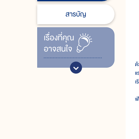
ฟ
สารบัญ
ต
เรื่ิองที่คุณ
ค
อาจสนใจ
ร
ด
แ
เร
ฟ