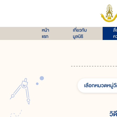
หน้า
เกี่ยวกับ
สื
แรก
มูลนิธิ
คว
เลือกหมวดหมู่วี
วิ