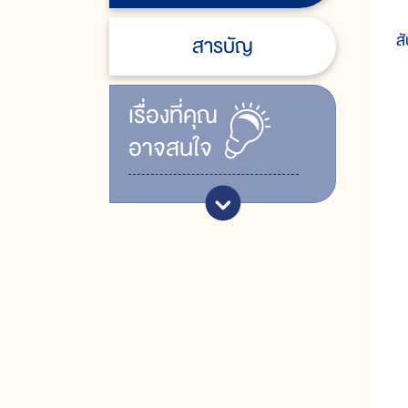
โ
สั
สารบัญ
เรื่ิองที่คุณ
อาจสนใจ