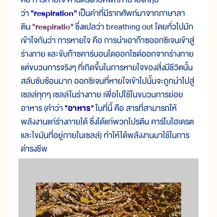
ว่า
"respiration"
เป็นคำที่มีรากศัพท์มาจากภาษาลา
ติน
"respiratio"
ซึ่งแปลว่า breathing out โดยทั่วไปมัก
เข้าใจกันว่า การหายใจ คือ การนำเอาก๊าซออกซิเจนเข้าสู่
ร่างกาย และขับก๊าซคาร์บอนไดออกไซด์ออกจากร่างกาย
แต่ขบวนการจริงๆ ที่เกิดขึ้นในการหายใจของสิ่งมีชีวิตนั้น
สลับซับซ้อนมาก ออกซิเจนที่หายใจเข้าไปนั้นจะถูกนำไปสู่
เซลล์ทุกๆ เซลล์ในร่างกาย เพื่อไปใช้ในขบวนการย่อย
อาหาร (คำว่า
"อาหาร"
ในที่นี้ คือ สารที่สามารถให้
พลังงานแก่ร่างกายได้ ซึ่งได้แก่พวกโปรตีน คาร์โบไฮเดรต
และไขมันที่อยู่ภายในเซลล์) ทำให้ได้พลังงานมาใช้ในการ
ดำรงชีพ