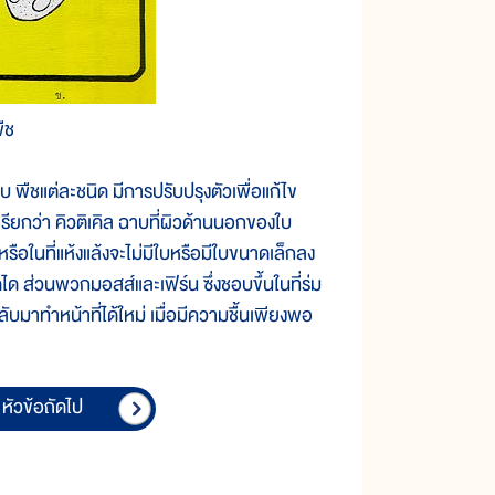
ืช
ชแต่ละชนิด มีการปรับปรุงตัวเพื่อแก้ไข
เรียกว่า คิวติเคิล ฉาบที่ผิวด้านนอกของใบ
ือในที่แห้งแล้งจะไม่มีใบหรือมีใบขนาดเล็กลง
 ส่วนพวกมอสส์และเฟิร์น ซึ่งชอบขึ้นในที่ร่ม
กลับมาทำหน้าที่ได้ใหม่ เมื่อมีความชื้นเพียงพอ
หัวข้อถัดไป