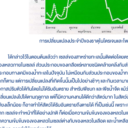
การเปลี่ยนแปลงประจำปีของธาตุไนโตรเจนและโพแ
ด้กล่าวไว้ในตอนต้นแล้วว่า เซลล์ของสาหร่ายทะเลนั้นติดต่อโดยตรง
องเหลวภายในเซลล์ ส่วนประกอบของเกลือแร่หลายชนิดคล้ายคลึงกับส่ว
ระกอบทางเคมีของน้ำทะเลในปัจจุบัน ไม่เหมือนกับส่วนประกอบของน้ำทะเล สมั
ลกก็ตาม แต่การเปลี่ยนแปลงที่เกิดขึ้นนั้นเป็นไปอย่างช้าๆ และกินเวลานาน
อกาสปรับตัวได้ทันโดยไม่ได้รับอันตราย สำหรับพืชบก และพืชน้ำจืด แ
ปลี่ยนแปลงไปได้ตามฤดูกาล แต่ก็มีความคงทนได้ดีกว่าสัตว์มาก ในสัตว
พียงเล็กน้อย ก็อาจทำให้สัตว์ได้รับอันตรายถึงตายได้ ที่เป็นเช่นนี้ เพร
าก เซลล์จะทำหน้าที่ได้อย่างปกติ ก็ต่อเมื่อความเข้มข้นของของเหลวในเ
้าความเข้มข้นของของเหลวในเซลล์ต่างกับของเหลวในเลือด และน้ำเหลือง