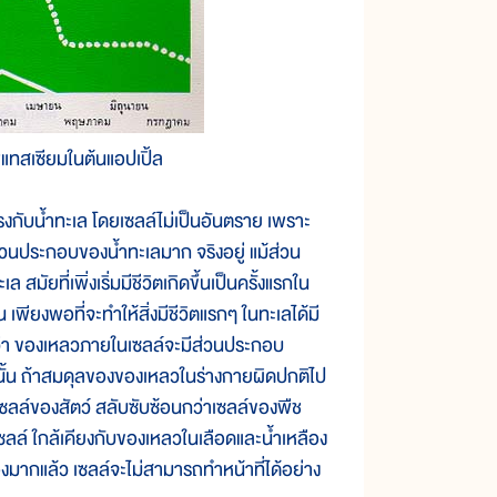
ทสเซียมในต้นแอปเปิ้ล
กับน้ำทะเล โดยเซลล์ไม่เป็นอันตราย เพราะ
นประกอบของน้ำทะเลมาก จริงอยู่ แม้ส่วน
ยที่เพิ่งเริ่มมีชีวิตเกิดขึ้นเป็นครั้งแรกใน
 เพียงพอที่จะทำให้สิ่งมีชีวิตแรกๆ ในทะเลได้มี
ม้ว่า ของเหลวภายในเซลล์จะมีส่วนประกอบ
์นั้น ถ้าสมดุลของของเหลวในร่างกายผิดปกติไป
าะเซลล์ของสัตว์ สลับซับซ้อนกว่าเซลล์ของพืช
ซลล์ ใกล้เคียงกับของเหลวในเลือดและน้ำเหลือง
มากแล้ว เซลล์จะไม่สามารถทำหน้าที่ได้อย่าง