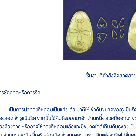
ชิ้นงานที่กำลังติดลวดลา
ารชักลวดหรือการรีด
ป็นการนำทองที่หลอมเป็นแท่งแล้ว มาตีให้เข้ากับขนาดของรูแป้นรีด เมื
องสอดเข้ารูแป้นรีด จากนั้นใช้คีมดึงออกมาอีกด้านหนึ่ง ลวดที่ออกมาจะม
องต้องการ หรืออาจใช้ทองที่หลอมแล้วและมีขนาดใกล้เคียงกับรูของแป้น 
ัน ส่วนมากจะมีเครื่องรีดด้วยมือ ช่างทองสามารถปรับแต่งลูกรีดได้ขึ้นอ