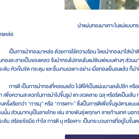
นำแผ่นทองมาเคาะในแม่แบบท
ารหล่อ
ป็นการนำทองมาหล่อ ด้วยการใช้ความร้อน โดยนำทองมาใส่เบ้าดินเผ
นทองละลายเป็นของเหลว จึงนำทองไปเทลงในแม่พิมพ์แบบต่างๆ ส่วนมา
ระดับ หัวเข็มขัด กระดุม และชิ้นงานเฉพาะอย่าง เมื่อทองเย็นลงแล้ว ก็นำ
ารตี เป็นการนำทองที่หลอมแล้ว ไปตีให้เป็นแผ่นบางลงไปอีก หรือหากเ
ีก เพื่อความสะดวกในการนำไปขึ้นรูป แกะลวดลาย ฉลุ หรือรีดเป็นเส้น 
างครั้งเรียกว่า “การบุ” หรือ “การเคาะ” ซึ่งเป็นการตีเพื่อขึ้นรูปตาม
านนั้น ส่วนมากบุเป็นลายไทย เช่น ลายพันธุ์พฤกษา ลายก้านเทศ นอกจาก
ระดับ สร้อยข้อมือ กำไล การตี บุ หรือเคาะ เป็นกระบวนการที่อยู่ใน