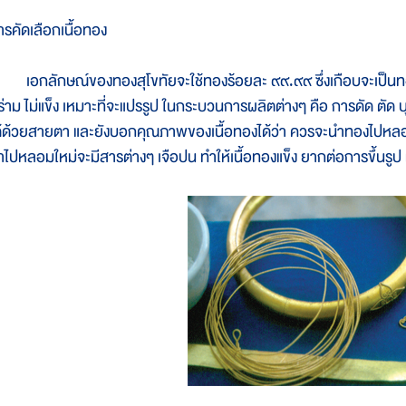
ารคัดเลือกเนื้อทอง
อกลักษณ์ของทองสุโขทัยจะใช้ทองร้อยละ ๙๙.๙๙ ซึ่งเกือบจะเป็นทองบริส
ร่าม ไม่แข็ง เหมาะที่จะแปรรูป ในกระบวนการผลิตต่างๆ คือ การดัด ตัด บุ
ด้ด้วยสายตา และยังบอกคุณภาพของเนื้อทองได้ว่า ควรจะนำทองไปหลอมใหม
ำไปหลอมใหม่จะมีสารต่างๆ เจือปน ทำให้เนื้อทองแข็ง ยากต่อการขึ้นร