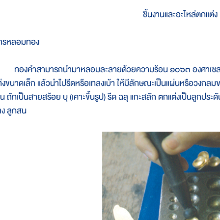
ชิ้นงานและอะไหล่ตกแต่ง
ารหลอมทอง
องคำสามารถนำมาหลอมละลายด้วยความร้อน ๑๐๖๓ องศาเซลเซียส 
ท่งขนาดเล็ก แล้วนำไปรีดหรือเทลงเบ้า ให้มีลักษณะเป็นแผ่นหรือวงกล
ช่น ถักเป็นสายสร้อย บุ (เคาะขึ้นรูป) รีด ฉลุ แกะสลัก ตกแต่งเป็นลูกประ
้าง ลูกสน