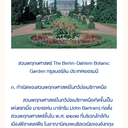
สวนพฤกษศาสตร์ The Berlin-Dahlem Botanic
Garden กรุงเบอร์ลิน ประเทศเยอรมนี
๓. กำเนิดของสวนพฤกษศาสตร์ในทวีปอเมริกาเหนือ
สวนพฤกษศาสตร์ในทวีปอเมริกาเหนือเกิดขึ้นเป็น
แห่งแรกเมื่อ นายจอห์น บาร์ทรัม (John Bartram) ก่อตั้ง
สวนพฤกษศาสตร์ขึ้นใน พ.ศ. ๒๒๗๑ ที่บริเวณใกล้กับ
เมืองฟิลาเดลเฟีย ในอาณานิคมเพนซิลเวเนียของอังกฤษ