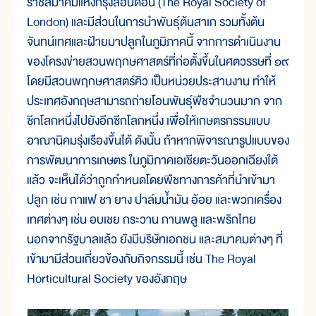
ราชสมาคมแห่งกรุงลอนดอน (The Royal Society of
London) และมีส่วนในการนำพันธุ์ต้นสาเก รวมทั้งต้น
จันทน์เทศและฝ้ายมาปลูกในภูมิภาคนี้ จากการดำเนินงาน
ของโครงข่ายสวนพฤกษศาสตร์ที่ก่อตั้งขึ้นในศตวรรษที่ ๑๙
โดยมีสวนพฤกษศาสตร์คิว เป็นหน่วยประสานงาน ทำให้
ประเทศอังกฤษสามารถถ่ายโอนพันธุ์พืชจำนวนมาก จาก
ซีกโลกหนึ่งไปยังอีกซีกโลกหนึ่ง เพื่อให้เกษตรกรรมแบบ
อาณานิคมรุ่งเรืองขึ้นได้ ดังนั้น ถ้าหากพิจารณารูปแบบของ
การพัฒนาการเกษตร ในภูมิภาคเอเชียตะวันออกเฉียงใต้
แล้ว จะเห็นได้ว่าถูกกำหนดโดยพืชทางการค้าที่นำเข้ามา
ปลูก เช่น กาแฟ ชา ยาง ปาล์มน้ำมัน อ้อย และพวกเครื่อง
เทศต่างๆ เช่น อบเชย กระวาน กานพลู และพริกไทย
นอกจากรัฐบาลแล้ว ยังมีบริษัทเอกชน และสมาคมต่างๆ ที่
เข้ามามีส่วนเกี่ยวข้องกับกิจกรรมนี้ เช่น The Royal
Horticultural Society ของอังกฤษ