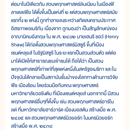
ต่อมาในปีเดียวกัน สวนพฤกษศาสตร์ลินเนียน ในเมืองฟิ
ลาเดลเฟีย ได้ตั้งขึ้นเป็นแห่งที่ ๒ แต่สวนพฤกษศาสตร์สมัย
แรกทั้ง ๒ แห่งนี้ ถูกทำลายลงระหว่างเกิดสงครามประกาศ
อิสรภาพอเมริกัน เนื่องจาก ถูกมองว่า เป็นสัญลักษณ์ของ
อาณานิคมอังกฤษ ใน พ.ศ. ๒๔๐๒ นายเฮนรี ชอว์ (Henry
Shaw) ได้ก่อตั้งสวนพฤกษศาสตร์มิสซูรี ขึ้นที่เมือง
เซนต์หลุยส์ ในรัฐมิสซูรี ในระยะแรกเป็นสวนส่วนตัว แต่ต่อ
มาได้เปิดให้สาธารณชนเข้าชมได้ ถือได้ว่า เป็นสวน
พฤกษศาสตร์ที่เก่าแก่ที่สุดแห่งหนึ่งในสหรัฐอเมริกา และใน
ปัจจุบันได้กลายเป็นสถาบันชั้นนำของโลกทางด้านการวิจัย
พืช เมืองร้อน โดยร่วมมือกับคณะพฤกษศาสตร์
มหาวิทยาลัยวอชิงตัน ที่เมืองเซนต์หลุยส์ นอกจากนี้ มีสวน
พฤกษศาสตร์อื่นๆที่ตั้งขึ้น เช่น สวนพฤกษศาสตร์อาร์โน
ลด์ ที่มหาวิทยาลัยฮาร์วาร์ด เมืองบอสตัน สร้างเมื่อ พ.ศ.
๒๔๑๕ และสวนพฤกษศาสตร์นิวยอร์ก ในนครนิวยอร์ก
สร้างเมื่อ พ.ศ. ๒๔๓๘