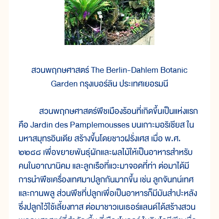
สวนพฤกษศาสตร์ The Berlin-Dahlem Botanic
Garden กรุงเบอร์ลิน ประเทศเยอรมนี
สวนพฤกษศาสตร์พืชเมืองร้อนที่เกิดขึ้นเป็นแห่งแรก
คือ Jardin des Pamplemousses บนเกาะมอริเชียส ใน
มหาสมุทรอินเดีย สร้างขึ้นโดยชาวฝรั่งเศส เมื่อ พ.ศ.
๒๒๘๘ เพื่อขยายพันธุ์ผักและผลไม้ให้เป็นอาหารสำหรับ
คนในอาณานิคม และลูกเรือที่แวะมาจอดที่ท่า ต่อมาได้มี
การนำพืชเครื่องเทศมาปลูกกันมากขึ้น เช่น ลูกจันทน์เทศ
และกานพลู ส่วนพืชที่ปลูกเพื่อเป็นอาหารก็มีมันสำปะหลัง
ซึ่งปลูกไว้ใช้เลี้ยงทาส ต่อมาชาวเนเธอร์แลนด์ได้สร้างสวน