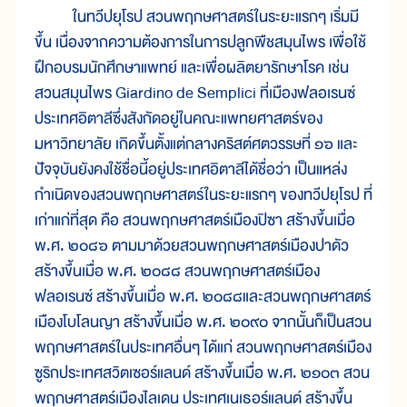
ในทวีปยุโรป สวนพฤกษศาสตร์ในระยะแรกๆ เริ่มมี
ขึ้น เนื่องจากความต้องการในการปลูกพืชสมุนไพร เพื่อใช้
ฝึกอบรมนักศึกษาแพทย์ และเพื่อผลิตยารักษาโรค เช่น
สวนสมุนไพร Giardino de Semplici ที่เมืองฟลอเรนซ์
ประเทศอิตาลีซึ่งสังกัดอยู่ในคณะแพทยศาสตร์ของ
มหาวิทยาลัย เกิดขึ้นตั้งแต่กลางคริสต์ศตวรรษที่ ๑๖ และ
ปัจจุบันยังคงใช้ชื่อนี้อยู่ประเทศอิตาลีได้ชื่อว่า เป็นแหล่ง
กำเนิดของสวนพฤกษศาสตร์ในระยะแรกๆ ของทวีปยุโรป ที่
เก่าแก่ที่สุด คือ สวนพฤกษศาสตร์เมืองปิซา สร้างขึ้นเมื่อ
พ.ศ. ๒๐๘๖ ตามมาด้วยสวนพฤกษศาสตร์เมืองปาดัว
สร้างขึ้นเมื่อ พ.ศ. ๒๐๘๘ สวนพฤกษศาสตร์เมือง
ฟลอเรนซ์ สร้างขึ้นเมื่อ พ.ศ. ๒๐๘๘และสวนพฤกษศาสตร์
เมืองโบโลนญา สร้างขึ้นเมื่อ พ.ศ. ๒๐๙๐ จากนั้นก็เป็นสวน
พฤกษศาสตร์ในประเทศอื่นๆ ได้แก่ สวนพฤกษศาสตร์เมือง
ซูริกประเทศสวิตเซอร์แลนด์ สร้างขึ้นเมื่อ พ.ศ. ๒๑๐๓ สวน
พฤกษศาสตร์เมืองไลเดน ประเทศเนเธอร์แลนด์ สร้างขึ้น