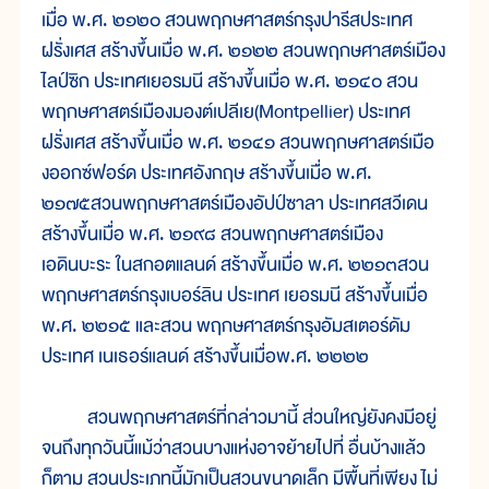
เมื่อ พ.ศ. ๒๑๒๐ สวนพฤกษศาสตร์กรุงปารีสประเทศ
ฝรั่งเศส สร้างขึ้นเมื่อ พ.ศ. ๒๑๒๒ สวนพฤกษศาสตร์เมือง
ไลป์ซิก ประเทศเยอรมนี สร้างขึ้นเมื่อ พ.ศ. ๒๑๔๐ สวน
พฤกษศาสตร์เมืองมองต์เปลีเย(Montpellier) ประเทศ
ฝรั่งเศส สร้างขึ้นเมื่อ พ.ศ. ๒๑๔๑ สวนพฤกษศาสตร์เมือ
งออกซ์ฟอร์ด ประเทศอังกฤษ สร้างขึ้นเมื่อ พ.ศ.
๒๑๗๕สวนพฤกษศาสตร์เมืองอัปป์ซาลา ประเทศสวีเดน
สร้างขึ้นเมื่อ พ.ศ. ๒๑๙๘ สวนพฤกษศาสตร์เมือง
เอดินบะระ ในสกอตแลนด์ สร้างขึ้นเมื่อ พ.ศ. ๒๒๑๓สวน
พฤกษศาสตร์กรุงเบอร์ลิน ประเทศ เยอรมนี สร้างขึ้นเมื่อ
พ.ศ. ๒๒๑๕ และสวน พฤกษศาสตร์กรุงอัมสเตอร์ดัม
ประเทศ เนเธอร์แลนด์ สร้างขึ้นเมื่อพ.ศ. ๒๒๒๒
สวนพฤกษศาสตร์ที่กล่าวมานี้ ส่วนใหญ่ยังคงมีอยู่
จนถึงทุกวันนี้แม้ว่าสวนบางแห่งอาจย้ายไปที่ อื่นบ้างแล้ว
ก็ตาม สวนประเภทนี้มักเป็นสวนขนาดเล็ก มีพื้นที่เพียง ไม่