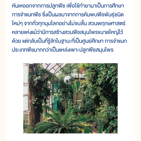
หันเหออกจากการปลูกพืช เพื่อใช้ทำยามาเป็นการศึกษา
การจำแนกพืช ซึ่งเป็นผลมาจากการค้นพบพืชพันธุ์ชนิด
ใหม่ๆ จากทั่วทุกมุมโลกอย่างไม่จบสิ้น สวนพฤกษศาสตร์
หลายแห่งแม้ว่ามีการสร้างสวนพืชสมุนไพรขนาดใหญ่ไว้
ด้วย แต่กลับเป็นที่รู้จักในฐานะที่เป็นศูนย์ศึกษา การจำแนก
ประเภทพืชมากกว่าเป็นแหล่งเพาะปลูกพืชสมุนไพร