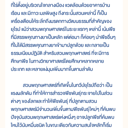
กี่ไร่ตั้งอยู่บริเวณใจกลางเมือง แวดล้อมด้วยอาคารบ้าน
เรือน และมีภาวะมลพิษสูง ถึงกระนั้นสวนเหล่านี้ ก็เป็น
เครื่องเตือนให้ระลึกถึงมรดกทางวัฒนธรรมที่สำคัญของ
ยุโรป แม้ว่าสวนพฤกษศาสตร์ในระยะแรกๆ เหล่านี้ เน้นพืช
ที่มีสรรพคุณทางยาเป็นหลัก แต่ต่อมา ก็ค่อยๆ นำพืชอื่นๆ
ที่ไม่ได้มีสรรพคุณทางยาเข้ามาปลูกด้วย และกลายเป็น
ธรรมเนียมปฏิบัติ สำหรับสวนพฤกษศาสตร์ ที่จะมีการ
ศึกษาพืช ในทางวิทยาศาสตร์โดยศึกษาหลากหลาย
ประเภท และหลายแง่มุมเพิ่มมากขึ้นตามลำดับ
สวนพฤกษศาสตร์ที่เกิดขึ้นในทวีปยุโรปถือว่า เป็น
แรงผลักดัน ที่ทำให้การสำรวจพืชพันธุ์กระจายไปในส่วน
ต่างๆ ของโลกและทำให้พืชพันธุ์ ที่ปลูกตามสวน
พฤกษศาสตร์มีจำนวนเพิ่มขึ้นตามพืชพันธุ์ใหม่ๆ ที่ค้นพบ
ปัจจุบันสวนพฤกษศาสตร์แห่งหนึ่งๆ อาจปลูกพืชที่ค้นพบ
ใหม่ไว้นับหมื่นชนิด ในขณะเดียวกันความสนใจหลักก็เริ่ม