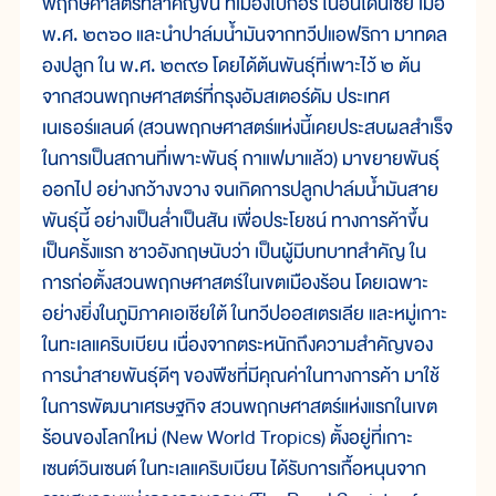
พฤกษศาสตร์ที่สำคัญขึ้น ที่เมืองโบกอร์ ในอินโดนีเซีย เมื่อ
พ.ศ. ๒๓๖๐ และนำปาล์มน้ำมันจากทวีปแอฟริกา มาทดล
องปลูก ใน พ.ศ. ๒๓๙๑ โดยได้ต้นพันธุ์ที่เพาะไว้ ๒ ต้น
จากสวนพฤกษศาสตร์ที่กรุงอัมสเตอร์ดัม ประเทศ
เนเธอร์แลนด์ (สวนพฤกษศาสตร์แห่งนี้เคยประสบผลสำเร็จ
ในการเป็นสถานที่เพาะพันธุ์ กาแฟมาแล้ว) มาขยายพันธุ์
ออกไป อย่างกว้างขวาง จนเกิดการปลูกปาล์มน้ำมันสาย
พันธุ์นี้ อย่างเป็นล่ำเป็นสัน เพื่อประโยชน์ ทางการค้าขึ้น
เป็นครั้งแรก ชาวอังกฤษนับว่า เป็นผู้มีบทบาทสำคัญ ใน
การก่อตั้งสวนพฤกษศาสตร์ในเขตเมืองร้อน โดยเฉพาะ
อย่างยิ่งในภูมิภาคเอเชียใต้ ในทวีปออสเตรเลีย และหมู่เกาะ
ในทะเลแคริบเบียน เนื่องจากตระหนักถึงความสำคัญของ
การนำสายพันธุ์ดีๆ ของพืชที่มีคุณค่าในทางการค้า มาใช้
ในการพัฒนาเศรษฐกิจ สวนพฤกษศาสตร์แห่งแรกในเขต
ร้อนของโลกใหม่ (New World Tropics) ตั้งอยู่ที่เกาะ
เซนต์วินเซนต์ ในทะเลแคริบเบียน ได้รับการเกื้อหนุนจาก