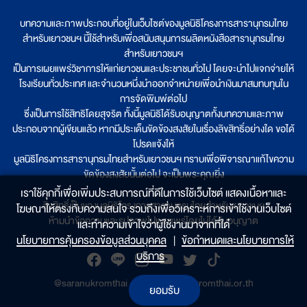
บทความและภาพประกอบที่อยู่ในเว็บไซต์ของมูลนิธิโครงการสารานุกรมไทย
สำหรับเยาวชนฯ นี้ใช้สำหรับเพื่อสนับสนุนการผลิตหนังสือสารานุกรมไทย
สำหรับเยาวชนฯ
เป็นการเผยแพร่วิชาการให้แก่เยาวชนและประชาชนทั่วไป โดยจะนำไปแจกจ่ายให้
โรงเรียนทั่วประเทศ และจำนวนหนึ่งนำออกจำหน่ายเพื่อนำเงินมาสมทบทุนใน
การจัดพิมพ์ต่อไป
ซึ่งเป็นการใช้สิทธิโดยสุจริต ทั้งนี้มูลนิธิได้รับอนุญาตทั้งบทความและภาพ
ประกอบจากผู้เขียนแล้ว หากมีประเด็นขัดข้องสงสัยในเรื่องลิขสิทธิ์อย่างใด ขอได้
โปรดแจ้งให้
มูลนิธิโครงการสารานุกรมไทยสำหรับเยาวชนฯ ทราบเพื่อพิจารณาแก้ไขความ
ขัดข้องสงสัยนั้นต่อไป จะเป็นพระคุณยิ่ง
เราใช้คุกกี้เพื่อเพิ่มประสบการณ์ที่ดีในการใช้เว็บไซต์ แสดงเนื้อหาและ
ลิขสิทธิ์เป็นของมูลนิธิโครงการสารานุกรมไทยสำหรับเยาวชนฯ
โฆษณาให้ตรงกับความสนใจ รวมถึงเพื่อวิเคราะห์การเข้าใช้งานเว็บไซต์
ห้ามนำข้อความและรูปภาพไปเผยแพร่โดยไม่ได้รับอนุญาต
และทำความเข้าใจว่าผู้ใช้งานมาจากที่ใด๋
นโยบายการคุ้มครองข้อมูลส่วนบุคคล
|
ข้อกำหนดและนโยบายการให้
บริการ
@saranukromthai
|
www.saranukromthai.or.th
ยอมรับ