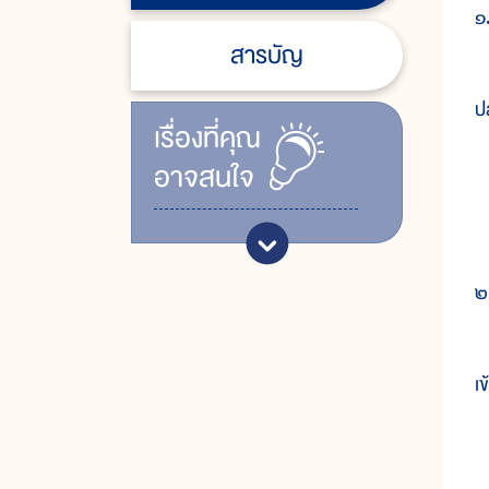
๑
สารบัญ
ก
ปล
เรื่ิองที่คุณ
อาจสนใจ
๑
๒
๓
๒
โ
เ
๑