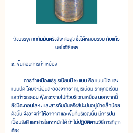
ถังบรรจุกากกัมมันตรังสีระดับสูง ซึ่งได้หลอมรวม กับแก้ว
บอโรซิลิเคต
๑. ขั้นตอนการทำเหมือง
การทำเหมืองแร่ยูเรเนียมมี ๒ แบบ คือ แบบเปิด และ
แบบปิด โดยจะมีฝุ่นละอองจากธาตุยูเรเนียม ธาตุทอเรียม
และก๊าซเรดอน ฟุ้งกระจายไปทั่วบริเวณเหมือง นอกจากนี้
ยังมีตะกอนโลหะ และสารกัมมันตรังสีปะปนอยู่บ้างเล็กน้อย
ดังนั้น จึงอาจทำให้อากาศ และพื้นที่บริเวณนั้น มีการปน
เปื้อนรังสี และสารโลหะหนักได้ ถ้าไม่ปฏิบัติตามวิธีการที่ถูก
ต้อง