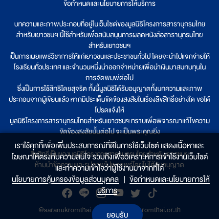
ข้อกำหนดและนโยบายการให้บริการ
บทความและภาพประกอบที่อยู่ในเว็บไซต์ของมูลนิธิโครงการสารานุกรมไทย
สำหรับเยาวชนฯ นี้ใช้สำหรับเพื่อสนับสนุนการผลิตหนังสือสารานุกรมไทย
สำหรับเยาวชนฯ
เป็นการเผยแพร่วิชาการให้แก่เยาวชนและประชาชนทั่วไป โดยจะนำไปแจกจ่ายให้
โรงเรียนทั่วประเทศ และจำนวนหนึ่งนำออกจำหน่ายเพื่อนำเงินมาสมทบทุนใน
การจัดพิมพ์ต่อไป
ซึ่งเป็นการใช้สิทธิโดยสุจริต ทั้งนี้มูลนิธิได้รับอนุญาตทั้งบทความและภาพ
ประกอบจากผู้เขียนแล้ว หากมีประเด็นขัดข้องสงสัยในเรื่องลิขสิทธิ์อย่างใด ขอได้
โปรดแจ้งให้
มูลนิธิโครงการสารานุกรมไทยสำหรับเยาวชนฯ ทราบเพื่อพิจารณาแก้ไขความ
ขัดข้องสงสัยนั้นต่อไป จะเป็นพระคุณยิ่ง
เราใช้คุกกี้เพื่อเพิ่มประสบการณ์ที่ดีในการใช้เว็บไซต์ แสดงเนื้อหาและ
ลิขสิทธิ์เป็นของมูลนิธิโครงการสารานุกรมไทยสำหรับเยาวชนฯ
โฆษณาให้ตรงกับความสนใจ รวมถึงเพื่อวิเคราะห์การเข้าใช้งานเว็บไซต์
ห้ามนำข้อความและรูปภาพไปเผยแพร่โดยไม่ได้รับอนุญาต
และทำความเข้าใจว่าผู้ใช้งานมาจากที่ใด๋
นโยบายการคุ้มครองข้อมูลส่วนบุคคล
|
ข้อกำหนดและนโยบายการให้
บริการ
@saranukromthai
|
www.saranukromthai.or.th
ยอมรับ