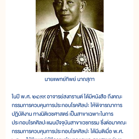
นายแพทย์ทิพย์ นาถสุภา
ในปี พ.ศ. ๒๔๙๙ อาจารย์สงกรานต์ ได้มีหนังสือ ถึงคณะ
กรรมการควบคุมการประกอบโรคศิลปะ ให้พิจารณาการ
ปฏิบัติงาน ทางนิติเวชศาสตร์ เป็นสาขาเฉพาะในการ
ประกอบโรคศิลปะแผนปัจจุบันสาขาเวชกรรม ซึ่งต่อมาคณะ
กรรมการควบคุมการประกอบโรคศิลปะ ได้มีมติเมื่อ พ.ศ.