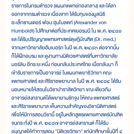
ราชการในกรมตำรวจ (แผนกแพทย์กองกลาง) และได้ลา
ออกจากกรมตำรวจ เนื่องจาก ได้รับทุนของมูลนิธิ
อะเล็กซานเดอร์ ฟอน ฮุมโบลดท์ (Alexander von
Humboldt) ไปศึกษาต่อที่ประเทศเยอรมนี ใน พ.ศ. ๒๔๘๑
และได้รับปริญญาแพทยศาสตร์ดุษฎีบัณฑิต (Dr. med.)
จากมหาวิทยาลัยฮัมเบอร์ก ในปี พ.ศ. ๒๔๘๓ ต่อจากนั้น
ก็ได้ฝึกอบรม และดูงานทางนิติเวชศาสตร์ที่มหาวิทยาลัย
บอร์ลิน อีกระยะหนึ่ง ก่อนกลับประเทศไทย เมื่อกลับมา ก็
เข้ารับราชการเป็นอาจารย์ ในแผนกพยาธิวิทยา คณะ
แพทยศาสตร์ และศิริราชพยาบาล ในปี พ.ศ. ๒๔๘๔ ได้รับ
มอบหมายให้สอนในวิชาปาราสิตวิทยา ขณะเดียวกัน
อาจารย์สงกรานต์ได้พยายามชักจูง ให้คณะแพทยศาสตร์
และศิริราชพยาบาล เห็นความสำคัญของวิชานิติศาสตร์
เพื่อให้มีการสอนวิชานี้ อยู่ในหลักสูตรแพทยศาสตร์บัณฑิต
จนกระทั่งปี พ.ศ. ๒๔๘๗ อาจารย์สงกรานต์ ก็ได้รับ
อนุญาตให้ทำการสอน "นิติเวชวิทยา" แก่นักศึกษาชั้นปีที่ ๔