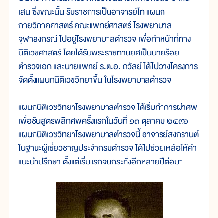
เสน ซึ่งขณะนั้น รับราชการเป็นอาจารย์โท แผนก
กายวิภาคศาสตร์ คณะแพทย์ศาสตร์ โรงพยาบาล
จุฬาลงกรณ์ ไปอยู่โรงพยาบาลตำรวจ เพื่อทำหน้าที่ทาง
นิติเวชศาสตร์ โดยได้รับพระราชทานยศเป็นนายร้อย
ตำรวจเอก และนายแพทย์ ร.ต.อ. ถวัลย์ ได้ไปวางโครงการ
จัดตั้งแผนกนิติเวชวิทยาขึ้น ในโรงพยาบาลตำรวจ
แผนกนิติเวชวิทยาโรงพยาบาลตำรวจ ได้เริ่มทำการผ่าศพ
เพื่อชันสูตรพลิกศพครั้งแรกในวันที่ ๑๓ ตุลาคม ๒๔๙๖
แผนกนิติเวชวิทยาโรงพยาบาลตำรวจนี้ อาจารย์สงกรานต์
ในฐานะผู้เชี่ยวชาญประจำกรมตำรวจ ได้ไปช่วยเหลือให้คำ
แนะนำปรึกษา ตั้งแต่เริ่มแรกจนกระทั่งอีกหลายปีต่อมา