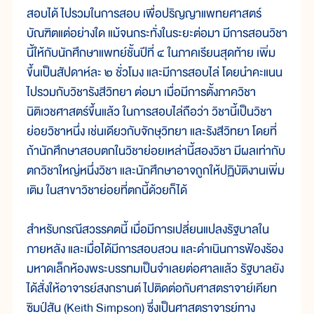
สอบได้ ไปรวมในการสอบ เพื่อปริญญาแพทยศาสตร์
บัณฑิตแต่อย่างใด แม้จนกระทั่งในระยะต่อมา มีการสอนวิชา
นี้ให้กับนักศึกษาแพทย์ชั้นปีที่ ๔ ในภาคเรียนสุดท้าย เพิ่ม
ขึ้นเป็นสัปดาห์ละ ๒ ชั่วโมง และมีการสอบไล่ โดยนำคะแนน
ไปรวมกับวิชารังสีวิทยา ต่อมา เมื่อมีการตั้งภาควิชา
นิติเวชศาสตร์ขึ้นแล้ว ในการสอบไล่ถือว่า วิชานี้เป็นวิชา
ย่อยวิชาหนึ่ง เช่นเดียวกับจักษุวิทยา และรังสีวิทยา โดยที่
ถ้านักศึกษาสอบตกในวิชาย่อยเหล่านี้สองวิชา มีผลเท่ากับ
ตกวิชาใหญ่หนึ่งวิชา และนักศึกษาอาจถูกให้ปฏิบัติงานเพิ่ม
เติม ในสาขาวิชาย่อยที่ตกนี้ด้วยก็ได้
สำหรับกรณีสวรรคตนี้ เมื่อมีการเปลี่ยนแปลงรัฐบาลใน
ภายหลัง และเมื่อได้มีการสอบสวน และดำเนินการฟ้องร้อง
มหาดเล็กห้องพระบรรทมเป็นจำเลยต่อศาลแล้ว รัฐบาลยัง
ได้สั่งให้อาจารย์สงกรานต์ ไปติดต่อกับศาสตราจาย์เคียท
ซิมป์สัน (Keith Simpson) ซึ่งเป็นศาสตราจารย์ทาง