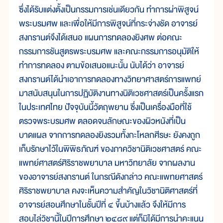
ซึ่งได้รับแต่งตั้งเป็นกรรมการเช่นเดียวกัน ทำการผ่าพิสูจน์
พระบรมศพ และเพื่อให้มีการพิสูจน์ที่กระจ่างชัด อาจารย์
สงกรานต์จึงได้เสนอ แผนการทดลองยิงศพ ต่อคณะ
กรรมการชันสูตรพระบรมศพ และคณะกรรมการอนุมัติให้
ทำการทดลอง ตามข้อเสนอแนะนั้น นับได้ว่า อาจารย์
สงกรานต์ได้นำเอาการทดลองทางวิทยาศาสตร์การแพทย์
มาสนับสนุนในการปฏิบัติงานทางนิติเวชศาสตร์เป็นครั้งแรก
ในประเทศไทย ปัจจุบันนี้วัตถุพยาน ซึ่งเป็นเครื่องมือที่ใช้
ตรวจพระบรมศพ ตลอดจนลักษณะของผิวหนังที่เป็น
บาดแผล จากการทดลองยิงรวมทั้งกะโหลกศีรษะ ยังคงถูก
เก็บรักษาไว้ในพิพิธภัณฑ์ ของภาควิชานิติเวชศาสตร์ คณะ
แพทย์ศาสตร์ศิริราชพยาบาล มหาวิทยาลัย จากผลงาน
ของอาจารย์สงกรานต์ ในกรณีดังกล่าว คณะแพทยศาสตร์
ศิริราชพยาบาล คงจะเห็นความสำคัญในวิชานิติศาสตร์ที่
อาจารย์สอนศึกษาในชั้นปีที่ ๔ ขึ้นบ้างแล้ว จึงให้มีการ
สอบไล่วิชานี้ในปีการศึกษา ๒๔๘๙ แต่ก็มิได้มีการนำคะแนน