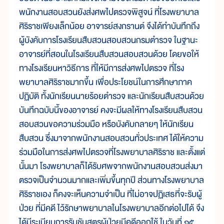
พนักงานสอบสวนยังส่งศพไปตรวจพิสูจน์ ที่โรงพยาบาล
ศิริราชเพียงเล็กน้อย อาจารย์สงกรานต์ จึงได้ทำบันทึกถึง
ผู้บังคับการโรงเรียนสืบสวนสอบสวนกรมตำรวจ ในฐานะ
อาจารย์ที่สอนในโรงเรียนสืบสวนสอบสวนด้วย โดยขอให้
ทางโรงเรียนหาวิธีการ ที่ให้มีการส่งศพไปตรวจ ที่โรง
พยาบาลศิริราชมากขึ้น เพื่อประโยชน์ในการศึกษาภาค
ปฏิบัติ ทั้งนักเรียนนายร้อยตำรวจ และนักเรียนสืบสวนด้วย
บันทึกฉบับนี้ของอาจารย์ คงจะมีผลให้ทางโรงเรียนสืบสวน
สอบสวนขอความร่วมมือ หรือบังคับกลายๆ ให้นักเรียน
สืบสวน ซึ่งมาจากพนักงานสอบสวนทั่วประเทศ ได้ให้ความ
ร่วมมือในการส่งศพไปตรวจที่โรงพยาบาลศิริราช และตั้งแต่
นั้นมา โรงพยาบาลก็ได้รับศพจากพนักงานสอบสวนส่งมา
ตรวจเป็นจำนวนมากและเพิ่มขึ้นทุกปี ส่วนทางโรงพยาบาล
ศิริราชเอง ก็คงจะเห็นความจำเป็น ที่ไม่อาจปฏิเสธที่จะรับผู้
ป่วย ที่มีคดี ไว้รักษาพยาบาลในโรงพยาบาลอีกต่อไปได้ จึง
ได้มีระเบียบการรับชันสูตรผู้ป่วยมีคดีออกใช้ ในวันที่ ๑๕