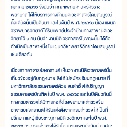
ตุลาคม ๒๔๙๖ จึงนับว่า คณะแพทยศาสตร์ศิริราช
พยาบาล ได้ให้บริการทางด้านนิติเวชศาสตร์โดยสมบูรณ์
ตั้งแต่บัดนั้นเป็นต้นมา และในต้นปี พ.ศ. ๒๔๙๖ นี้เอง แผนก
วิชาพยาธิวิทยาก็ได้รับแพทย์ประจำบ้านทางสาขานิติเวช
วิทยาไว้ ๑ คน นับว่า งานนิติเวชศาสตร์ในขณะนั้น ได้ถือ
กำเนิดเป็นสาขาหนึ่ง ในแผนกวิชาพยาธิวิทยาโดยสมบูรณ์
เช่นเดียวกัน
เนื่องจากอาจารย์สงกรานต์ เห็นว่า งานนิติเวชศาสตร์นั้น
เกี่ยวข้องอยู่กับกฎหมาย จึงได้ไปสมัครเรียนกฎหมาย ที่
มหาวิทยาลัยธรรมศาสตร์ด้วย จนสำเร็จได้ปริญญา
ธรรมศาสตร์บัณฑิต ในปี พ.ศ. ๒๔๙๕ และในปีเดียวกันนี้
ทางกรมตำรวจได้มีการก่อตั้งโรงพยาบาลตำรวจขึ้น
อาจารย์สงกรานต์ได้รับแต่งตั้งจากกรมตำรวจ ให้เป็นที่
ปรึกษา และผู้เชี่ยวชาญทางนิติเวชวิทยา และในปี พ.ศ.
๒๔๙๖ ทางกรมตำรวจได้รับโอนนายแพทย์ถวัลย์ อาศนะ