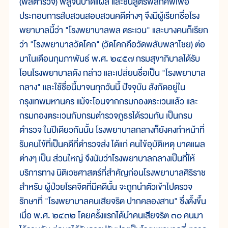
(พลตำรวจ) พิสูจน์บาดแผล และชันสูตรพลิกศพเพื่อ
ประกอบการสืบสวนสอบสวนคดีต่างๆ จึงมีผู้เรียกชื่อโรง
พยาบาลนี้ว่า "โรงพยาบาลพล ตระเวน" และบางคนก็เรียก
ว่า "โรงพยาบาลวัดโคก" (วัดโคกคือวัดพลับพลาไชย) ต่อ
มาในเดือนกุมภาพันธ์ พ.ศ. ๒๔๕๗ กรมสุขาภิบาลได้รับ
โอนโรงพยาบาลดัง กล่าว และเปลี่ยนชื่อเป็น "โรงพยาบาล
กลาง" และใช้ชื่อนี้มาจนทุกวันนี้ ปัจจุบัน สังกัดอยู่ใน
กรุงเทพมหานคร แม้จะโอนจากกรมกองตระเวนแล้ว และ
กรมกองตระเวนกับกรมตำรวจภูธรได้รวมกัน เป็นกรม
ตำรวจ ในปีเดียวกันนั้น โรงพยาบาลกลางก็ยังคงทำหน้าที่
รับคนไข้ที่เป็นคดีที่ตำรวจส่ง ได้แก่ คนไข้อุบัติเหตุ บาดแผล
ต่างๆ เป็น ส่วนใหญ่ จึงนับว่าโรงพยาบาลกลางเป็นที่ให้
บริการทาง นิติเวชศาสตร์ที่สำคัญก่อนโรงพยาบาลศิริราช
สำหรับ ผู้ป่วยโรคจิตที่มีคดีนั้น จะถูกนำตัวเข้าไปตรวจ
รักษาที่ "โรงพยาบาลคนเสียจริต ปากคลองสาน" ซึ่งตั้งขึ้น
เมื่อ พ.ศ. ๒๔๓๒ โดยครั้งแรกได้นำคนเสียจริต ๓๐ คนมา