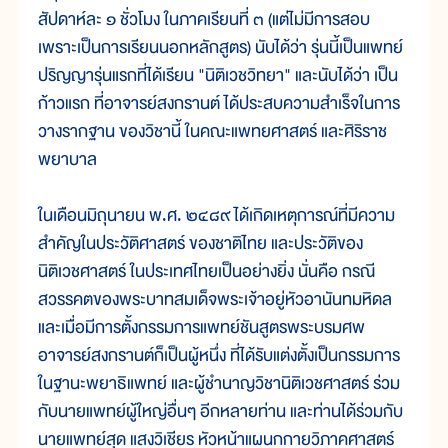
สัปดาห์ละ ๑ ชั่วโมง ในภาคเรียนที่ ๓ (แต่ไม่มีการสอบ
เพราะเป็นการเรียนนอกหลักสูตร) นับได้ว่า รุ่นนี้เป็นแพทย์
ปริญญารุ่นแรกที่ได้เรียน "นิติเวชวิทยา" และนับได้ว่า เป็น
ก้าวแรก ที่อาจารย์สงกรานต์ ได้ประสบความสำเร็จในการ
วางรากฐาน ของวิชานี้ ในคณะแพทยศาสตร์ และศิริราช
พยาบาล
ในเดือนมิถุนายน พ.ศ. ๒๔๘๙ ได้เกิดเหตุการณ์ที่มีความ
สำคัญในประวัติศาสตร์ ของชาติไทย และประวัติของ
นิติเวชศาสตร์ ในประเทศไทยเป็นอย่างยิ่ง นั่นคือ กรณี
สวรรคตของพระบาทสมเด็จพระเจ้าอยู่หัวอานันทมหิดล
และเมื่อมีการตั้งกรรมการแพทย์ชันสูตรพระบรมศพ
อาจารย์สงกรานต์ก็เป็นผู้หนึ่ง ที่ได้รับแต่งตั้งเป็นกรรมการ
ในฐานะพยาธิแพทย์ และผู้ชำนาญวิชานิติเวชศาสตร์ ร่วม
กับนายแพทย์ผู้ใหญ่อื่นๆ อีกหลายท่าน และท่านได้ร่วมกับ
นายแพทย์สุด แสงวิเชียร หัวหน้าแผนกกายวิภาคศาสตร์