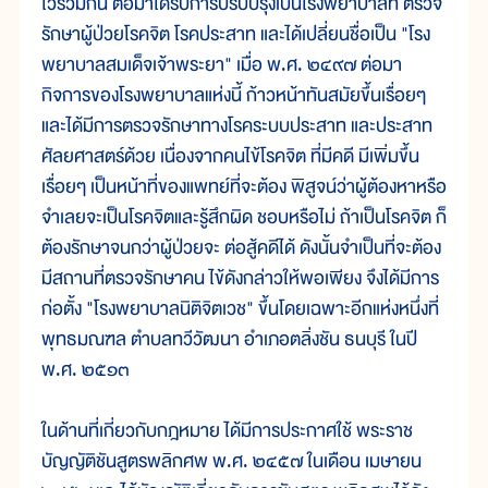
ไว้รวมกัน ต่อมาได้รับการปรับปรุงเป็นโรงพยาบาลที่ ตรวจ
รักษาผู้ป่วยโรคจิต โรคประสาท และได้เปลี่ยนชื่อเป็น "โรง
พยาบาลสมเด็จเจ้าพระยา" เมื่อ พ.ศ. ๒๔๙๗ ต่อมา
กิจการของโรงพยาบาลแห่งนี้ ก้าวหน้าทันสมัยขึ้นเรื่อยๆ
และได้มีการตรวจรักษาทางโรคระบบประสาท และประสาท
ศัลยศาสตร์ด้วย เนื่องจากคนไข้โรคจิต ที่มีคดี มีเพิ่มขึ้น
เรื่อยๆ เป็นหน้าที่ของแพทย์ที่จะต้อง พิสูจน์ว่าผู้ต้องหาหรือ
จำเลยจะเป็นโรคจิตและรู้สึกผิด ชอบหรือไม่ ถ้าเป็นโรคจิต ก็
ต้องรักษาจนกว่าผู้ป่วยจะ ต่อสู้คดีได้ ดังนั้นจำเป็นที่จะต้อง
มีสถานที่ตรวจรักษาคน ไข้ดังกล่าวให้พอเพียง จึงได้มีการ
ก่อตั้ง "โรงพยาบาลนิติจิตเวช" ขึ้นโดยเฉพาะอีกแห่งหนึ่งที่
พุทธมณฑล ตำบลทวีวัฒนา อำเภอตลิ่งชัน ธนบุรี ในปี
พ.ศ. ๒๕๑๓
ในด้านที่เกี่ยวกับกฎหมาย ได้มีการประกาศใช้ พระราช
บัญญัติชันสูตรพลิกศพ พ.ศ. ๒๔๕๗ ในเดือน เมษายน