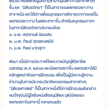
๒๕๐๐ ให้มีแพทย์ผู้มีความชำนาญเฉพาะทางสาขาต่างๆ
ขึ้น และ "นิติเวชวิทยา" ก็เป็นสาขาของแพทย์เฉพาะทาง
สาขาหนึ่ง และได้มีการตั้งอนุกรรมการพิจารณาการขอเป็น
แพทย์เฉพาะทาง ในแต่ละสาขาขึ้น สำหรับอนุกรรมการฯ
ในสาขานิติเวชวิทยาประกอบด้วย
๑. น.พ. สงกรานต์ นิยมเสน
๒. น.พ. ภิรมย์ สุวรรณเตมีย์
๓. น.พ. ทิพย์ นาถสุภา
ต่อมา เมื่อมีการประกาศใช้พระราชบัญญัติวิชาชีพ
เวชกรรม พ.ศ. ๒๕๑๑ และมีแพทยสภาขึ้น แพทยสภาได้มี
หลักสูตรว่าด้วยการฝึกอบรม เพื่อเป็นผู้มีความรู้ความ
ชำนาญในการประกอบวิชาชีพเวชกรรมสาขาต่างๆ
"นิติเวชศาสตร์" ก็เป็นสาขาหนึ่งที่มีการฝึกอบรมดังกล่าว
จนปัจจุบันมีผู้ใดรับหนังสืออนุมัติและวุฒิบัตรของ
แพทยสภาในสาขานี้ หลายคนแล้ว