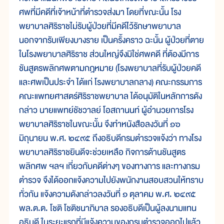
ศพที่มีคดีที่เจ้าหน้าที่ตำรวจส่งมา โดยที่ขณะนั้น โรง
พยาบาลศิริราชไม่รับผู้ป่วยที่มีคดีไว้รักษาพยาบาล
นอกจากรับเพียงบางราย เป็นครั้งคราว ฉะนั้น ผู้ป่วยที่ตาย
ในโรงพยาบาลศิริราช ส่วนใหญ่จึงมิใช่ศพคดี ที่ต้องมีการ
ชันสูตรพลิกศพตามกฎหมาย (โรงพยาบาลที่รับผู้ป่วยคดี
และศพเป็นประจำ ได้แก่ โรงพยาบาลกลาง) คณะกรรมการ
คณะแพทยศาสตร์ศิริราชพยาบาล ได้อนุมัติในหลักการดัง
กล่าว นายแพทย์ชัชวาลย์ โอสถานนท์ ผู้อำนวยการโรง
พยาบาลศิริราชในขณะนั้น จึงทำหนังสือลงวันที่ ๑๖
มิถุนายน พ.ศ. ๒๔๙๕ ถึงอธิบดีกรมตำรวจแจ้งว่า ทางโรง
พยาบาลศิริราชยินดีจะช่วยเหลือ กิจการด้านชันสูตร
พลิกศพ ฯลฯ เกี่ยวกับคดีต่างๆ ของทางการ และทางกรม
ตำรวจ จึงได้ออกแจ้งความไปยังพนักงานสอบสวนให้ทราบ
ทั่วกัน แจ้งความดังกล่าวลงวันที่ ๑ ตุลาคม พ.ศ. ๒๔๙๕
พล.ต.ต. โชติ โชติชนาภิบาล รองอธิบดีเป็นผู้ลงนามแทน
อธิบดี ในระยะแรกที่มีแจ้งความของกรมตำรวจออกไปแล้ว