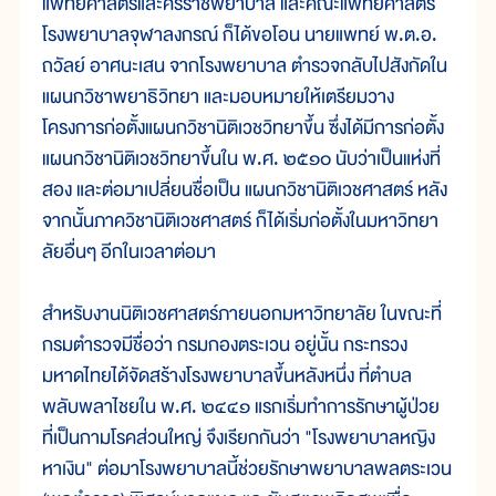
แพทยศาสตร์และศิริราชพยาบาล และคณะแพทยศาสตร์
โรงพยาบาลจุฬาลงกรณ์ ก็ได้ขอโอน นายแพทย์ พ.ต.อ.
ถวัลย์ อาศนะเสน จากโรงพยาบาล ตำรวจกลับไปสังกัดใน
แผนกวิชาพยาธิวิทยา และมอบหมายให้เตรียมวาง
โครงการก่อตั้งแผนกวิชานิติเวชวิทยาขึ้น ซึ่งได้มีการก่อตั้ง
แผนกวิชานิติเวชวิทยาขึ้นใน พ.ศ. ๒๕๑๐ นับว่าเป็นแห่งที่
สอง และต่อมาเปลี่ยนชื่อเป็น แผนกวิชานิติเวชศาสตร์ หลัง
จากนั้นภาควิชานิติเวชศาสตร์ ก็ได้เริ่มก่อตั้งในมหาวิทยา
ลัยอื่นๆ อีกในเวลาต่อมา
สำหรับงานนิติเวชศาสตร์ภายนอกมหาวิทยาลัย ในขณะที่
กรมตำรวจมีชื่อว่า กรมกองตระเวน อยู่นั้น กระทรวง
มหาดไทยได้จัดสร้างโรงพยาบาลขึ้นหลังหนึ่ง ที่ตำบล
พลับพลาไชยใน พ.ศ. ๒๔๔๑ แรกเริ่มทำการรักษาผู้ป่วย
ที่เป็นกามโรคส่วนใหญ่ จึงเรียกกันว่า "โรงพยาบาลหญิง
หาเงิน" ต่อมาโรงพยาบาลนี้ช่วยรักษาพยาบาลพลตระเวน