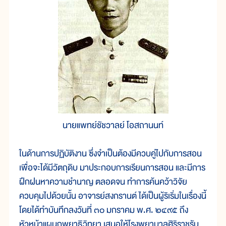
นายแพทย์ชัชวาลย์ โอสถานนท์
ในด้านการปฏิบัติงาน ซึ่งจำเป็นต้องมีควบคู่ไปกับการสอน
เพื่อจะได้มีวัตถุดิบ มาประกอบการเรียนการสอน และมีการ
ฝึกฝนหาความชำนาญ ตลอดจน ทำการค้นคว้าวิจัย
ควบคุมไปด้วยนั้น อาจารย์สงกรานต์ ได้เป็นผู้ริเริ่มในเรื่องนี้
โดยได้ทำบันทึกลงวันที่ ๓๐ มกราคม พ.ศ. ๒๔๙๕ ถึง
หัวหน้าแผนกพยาธิวิทยา เสนอให้โรงพยาบาลศิริราชรับ