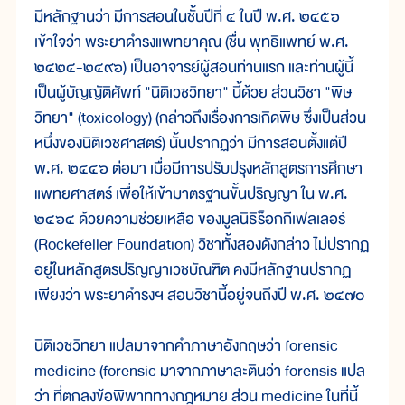
มีหลักฐานว่า มีการสอนในชั้นปีที่ ๔ ในปี พ.ศ. ๒๔๕๖
เข้าใจว่า พระยาดำรงแพทยาคุณ (ชื่น พุทธิแพทย์ พ.ศ.
๒๔๒๔-๒๔๙๖) เป็นอาจารย์ผู้สอนท่านแรก และท่านผู้นี้
เป็นผู้บัญญัติศัพท์ "นิติเวชวิทยา" นี้ด้วย ส่วนวิชา "พิษ
วิทยา" (toxicology) (กล่าวถึงเรื่องการเกิดพิษ ซึ่งเป็นส่วน
หนึ่งของนิติเวชศาสตร์) นั้นปรากฏว่า มีการสอนตั้งแต่ปี
พ.ศ. ๒๔๔๖ ต่อมา เมื่อมีการปรับปรุงหลักสูตรการศึกษา
แพทยศาสตร์ เพื่อให้เข้ามาตรฐานขั้นปริญญา ใน พ.ศ.
๒๔๖๔ ด้วยความช่วยเหลือ ของมูลนิธิร็อกกีเฟลเลอร์
(Rockefeller Foundation) วิชาทั้งสองดังกล่าว ไม่ปรากฏ
อยู่ในหลักสูตรปริญญาเวชบัณฑิต คงมีหลักฐานปรากฏ
เพียงว่า พระยาดำรงฯ สอนวิชานี้อยู่จนถึงปี พ.ศ. ๒๔๗๐
นิติเวชวิทยา แปลมาจากคำภาษาอังกฤษว่า forensic
medicine (forensic มาจากภาษาละตินว่า forensis แปล
ว่า ที่ตกลงข้อพิพาททางกฎหมาย ส่วน medicine ในที่นี้