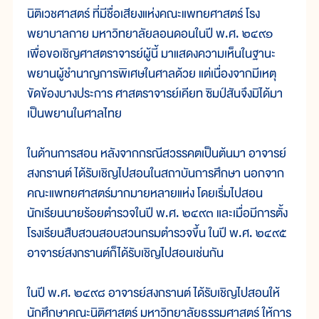
นิติเวชศาสตร์ ที่มีชื่อเสียงแห่งคณะแพทยศาสตร์ โรง
พยาบาลกาย มหาวิทยาลัยลอนดอนในปี พ.ศ. ๒๔๙๑
เพื่อขอเชิญศาสตราจารย์ผู้นี้ มาแสดงความเห็นในฐานะ
พยานผู้ชำนาญการพิเศษในศาลด้วย แต่เนื่องจากมีเหตุ
ขัดข้องบางประการ ศาสตราจารย์เคียท ซิมป์สันจึงมิได้มา
เป็นพยานในศาลไทย
ในด้านการสอน หลังจากกรณีสวรรคตเป็นต้นมา อาจารย์
สงกรานต์ ได้รับเชิญไปสอนในสถาบันการศึกษา นอกจาก
คณะแพทยศาสตร์มากมายหลายแห่ง โดยเริ่มไปสอน
นักเรียนนายร้อยตำรวจในปี พ.ศ. ๒๔๙๓ และเมื่อมีการตั้ง
โรงเรียนสืบสวนสอบสวนกรมตำรวจขึ้น ในปี พ.ศ. ๒๔๙๕
อาจารย์สงกรานต์ก็ได้รับเชิญไปสอนเช่นกัน
ในปี พ.ศ. ๒๔๙๘ อาจารย์สงกรานต์ ได้รับเชิญไปสอนให้
นักศึกษาคณะนิติศาสตร์ มหาวิทยาลัยธรรมศาสตร์ ให้การ