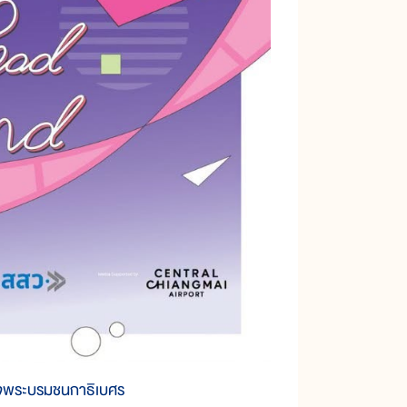
็จพระบรมชนกาธิเบศร