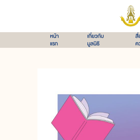
หน้า
เกี่ยวกับ
สื
แรก
มูลนิธิ
คว