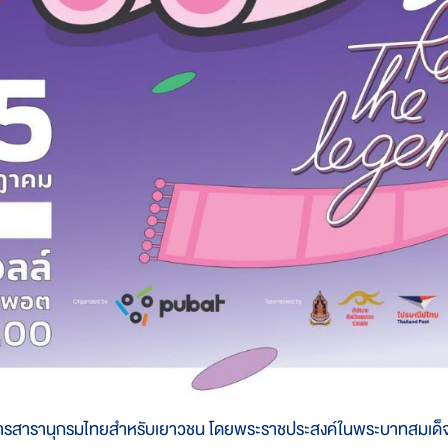
การสารานุกรมไทยสำหรับเยาวชน โดยพระราชประสงค์ในพระบาทสมเด