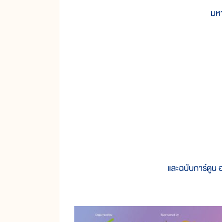
มหา
และฉบับการ์ตูน 