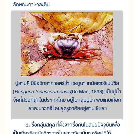
ลักษณะภาษาละติน
ปูสามสี มีชื่อวิทยาศาสตร์ว่า แรงกูนา เทนัสเซอริเมนซิส
[
Ranguna tenasserimensis
(De Man, 1898)] เป็นปูน้ำ
จืดที่สวยที่สุดในประเทศไทย อยู่ในกลุ่มปูป่า พบแถบเทือก
เขาตะนาวศรี โดยขุดรูอาศัยอยู่ตามเชิงเขา
๕. ชื่อกลุ่มสกุล ที่ตั้งจากชื่อคนในสมัยปัจจุบันเพื่อ
เป็นเกียรติแก่นักวิชาการในสาขาวิชานั้นๆ หรือผู้ที่ให้