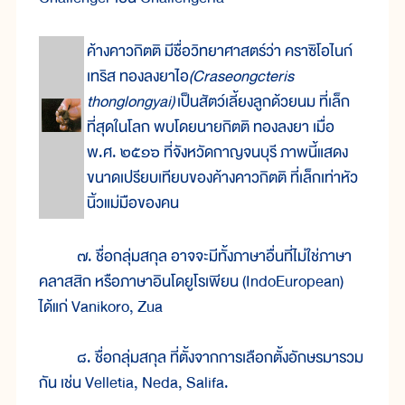
ค้างคาวกิตติ มีชื่อวิทยาศาสตร์ว่า คราซิโอไนก์
เทริส ทองลงยาไอ
(Craseongcteris
thonglongyai)
เป็นสัตว์เลี้ยงลูกด้วยนม ที่เล็ก
ที่สุดในโลก พบโดยนายกิตติ ทองลงยา เมื่อ
พ.ศ. ๒๕๑๖ ที่จังหวัดกาญจนบุรี ภาพนี้แสดง
ขนาดเปรียบเทียบของค้างคาวกิตติ ที่เล็กเท่าหัว
นิ้วแม่มือของคน
๗. ชื่อกลุ่มสกุล อาจจะมีทั้งภาษาอื่นที่ไม่ใช่ภาษา
คลาสสิก หรือภาษาอินโดยูโรเพียน (IndoEuropean)
ได้แก่ Vanikoro, Zua
๘. ชื่อกลุ่มสกุล ที่ตั้งจากการเลือกตั้งอักษรมารวม
กัน เช่น Velletia, Neda, Salifa.