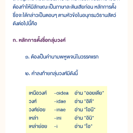
ต้องทำให้มีลักษณะเป็นภาษาละตินเสียก่อน หลักการตั้ง
ชื่อจะได้กล่าวเป็นตอนๆ ตามหัวข้อในอนุกรมวิธานสัตว์
ดังต่อไปนี้คือ
ก. หลักการตั้งชื่อกลุ่มวงศ์
๑. ต้องเป็นคำนามพหูพจน์ในวรรคแรก
๒. คำลงท้ายกลุ่มวงศ์มีดังนี้
เหนือวงศ์
-oidea
อ่าน "ออยเดีย"
วงศ์
-idae
อ่าน "อิดี"
วงศ์ย่อย
-inae
อ่าน "ไอนี"
เหล่า
-ini
อ่าน "อินิ"
เหล่าย่อย
-i
อ่าน "ไอ"