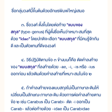
ชื่อกลุ่มวงศ์นี้ขึ้นต้นด้วยอักษรพิมพ์ใหญ่เสมอ
๓. ชื่อวงศ์ ตั้งขึ้นโดยต่อท้าย
"แบบของ
สกุล"
(type-genus) ที่ผู้ตั้งชื่อเห็นว่าเหมาะสมที่สุด
ด้วย
"idae"
โดยปกติจะเลือก
"แบบสกุล"
ที่มีคนรู้จักกัน
ดี และเป็นตัวแทนที่ดีของวงศ์
๔. วิธีปฏิบัติตามข้อ ๓ ข้างบนก็คือ ตัดคำลงท้าย
ของ
"แบบสกุล"
ที่ลงท้ายด้วย -ae, -i, -is หรือ -ius
ออกก่อน แล้วเติมด้วยคำลงท้ายที่เหมาะสมในข้อ ๒
๕. ถ้าคำลงท้ายของแบบสกุลไม่เป็นภาษาละตินให้
เปลี่ยนเป็นลักษณะภาษาละติน ด้วยการต่อคำลงท้ายตาม
ข้อ ๒ เช่น Carabus เป็น Carabi- ตัด -i ออกเป็น
Carab- แล้วต่อท้ายด้วย -idae เป็น Carabidae