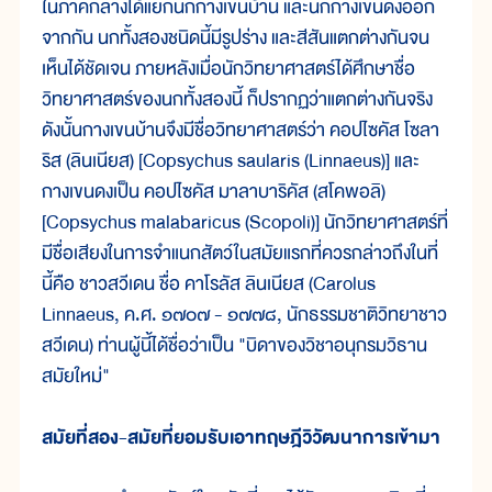
ในภาคกลางได้แยกนกกางเขนบ้าน และนกกางเขนดงออก
จากกัน นกทั้งสองชนิดนี้มีรูปร่าง และสีสันแตกต่างกันจน
เห็นได้ชัดเจน ภายหลังเมื่อนักวิทยาศาสตร์ได้ศึกษาชื่อ
วิทยาศาสตร์ของนกทั้งสองนี้ ก็ปรากฏว่าแตกต่างกันจริง
ดังนั้นกางเขนบ้านจึงมีชื่อวิทยาศาสตร์ว่า คอปไซคัส โซลา
ริส (ลินเนียส) [Copsychus saularis (Linnaeus)] และ
กางเขนดงเป็น คอปไซคัส มาลาบาริคัส (สโคพอลิ)
[Copsychus malabaricus (Scopoli)] นักวิทยาศาสตร์ที่
มีชื่อเสียงในการจำแนกสัตว์ในสมัยแรกที่ควรกล่าวถึงในที่
นี้คือ ชาวสวีเดน ชื่อ คาโรลัส ลินเนียส (Carolus
Linnaeus, ค.ศ. ๑๗๐๗ - ๑๗๗๘, นักธรรมชาติวิทยาชาว
สวีเดน) ท่านผู้นี้ได้ชื่อว่าเป็น "บิดาของวิชาอนุกรมวิธาน
สมัยใหม่"
สมัยที่สอง-สมัยที่ยอมรับเอาทฤษฎีวิวัฒนาการเข้ามา