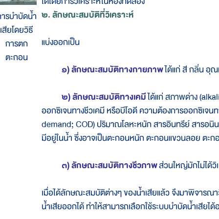
ได้โดยการวิเคราะห์ในห้องทดลอง
๒. ลักษณะสมบัติที่วิเคราะห์
ารบำบัดน้ำ
เสียโดยวิธี
แบ่งออกเป็น
การตก
ตะกอน
๑) ลักษณะสมบัติทางกายภาพ
ได้แก่ สี กลิ่น 
๒) ลักษณะสมบัติทางเคมี
ได้แก่ สภาพด่าง (alk
ออกซิเจนทางชีวเคมี หรือบีโอดี ความต้องการออกซิเจนท
demand; COD) ปริมาณโลหะหนัก สารอินทรีย์ สารอนินทร
มีอยู่ในน้ำ ซึ่งอาจเป็นตะกอนหนัก ตะกอนแขวนลอย ตะก
๓) ลักษณะสมบัติทางชีวภาพ
ส่วนใหญ่มักไม่ได้
เมื่อได้ลักษณะสมบัติต่างๆ ของน้ำเสียแล้ว จึงมาพิจารณ
น้ำเสียออกได้ ทำให้สามารถเลือกใช้ระบบบำบัดน้ำเสียได