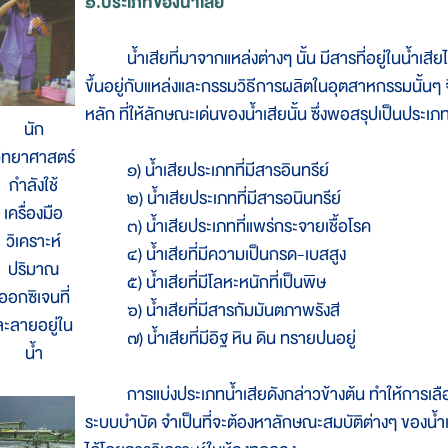
๑.ประเภทของน้ำเสีย
น้ำเสียที่มาจากแหล่งต่างๆ นั้น มีสารที่อยู่ในน้ำเสีย
ขึ้นอยู่กับแหล่งและกรรมวิธีการผลิตในอุตสาหกรรมนั้น
หลัก ที่ให้ลักษณะเด่นของน้ำเสียนั้น ซึ่งพอสรุปเป็นประเภทใ
นัก
ิทยาศาสตร์
๑) น้ำเสียประเภทที่มีสารอินทรีย์
กำลังใช้
๒) น้ำเสียประเภทที่มีสารอนินทรีย์
เครื่องมือ
๓) น้ำเสียประเภทที่แพร่กระจายเชื้อโรค
วิเคราะห์
๔) น้ำเสียที่มีความเป็นกรด-เบสสูง
ปริมาณ
๕) น้ำเสียที่มีโลหะหนักที่เป็นพิษ
ออกซิเจนที่
๖) น้ำเสียที่มีสารกัมมันตภาพรังสี
ละลายอยู่ใน
๗) น้ำเสียที่มีอิฐ หิน ดิน ทรายปนอยู่
น้ำ
การแบ่งประเภทน้ำเสียดังกล่าวข้างต้น ทำให้การเลือกระ
ระบบบำบัด จำเป็นที่จะต้องหาลักษณะสมบัติต่างๆ ของน้ำเ