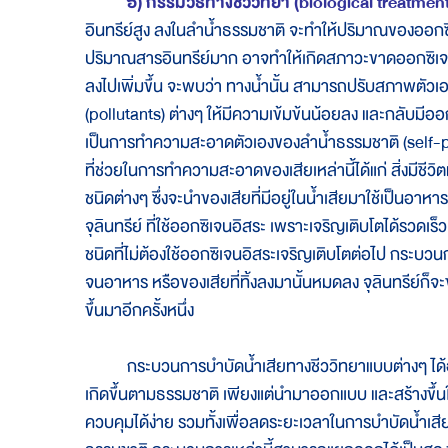
๖) กรรมวิธีทางชีววิทยา (biological treatment
อินทรีย์สูง ลงในลำน้ำธรรมชาติ จะทำให้ปริมาณของออกซิ
ปริมาณสารอินทรีย์มาก อาจทำให้เกิดสภาวะขาดออกซิเจน จน
ลงไปเพิ่มขึ้น จะพบว่า ทางน้ำนั้น สามารถปรับสภาพต
(pollutants) ต่างๆ ให้มีความเข้มข้นน้อยลง และกลับมีออกซ
เป็นการทำความสะอาดตัวเองของลำน้ำธรรมชาติ (self-pu
ที่ช่วยในการทำความสะอาดของเสียเหล่านี้ได้แก่ สิ่งมีชีวิต
ชนิดต่างๆ ซึ่งจะนำของเสียที่มีอยู่ในน้ำเสียมาใช้เป็นอาหา
จุลินทรีย์ ที่ใช้ออกซิเจนอิสระ เพราะเจริญเติบโตได้รวดเร็ว
ชนิดที่ไม่ต้องใช้ออกซิเจนอิสระเจริญเติบโตต่อไป กระบว
จนอาหาร หรือของเสียที่ทิ้งลงมานั้นหมดลง จุลินทรีย์ก
ขึ้นมาอีกครั้งหนึ่ง
กระบวนการบำบัดน้ำเสียทางชีววิทยาแบบต่างๆ ได้อ
เกิดขึ้นตามธรรมชาติ เพียงแต่นำมาออกแบบ และสร้างขึ้นใ
ควบคุมได้ง่าย รวมทั้งเพื่อลดระยะเวลาในการบำบัดน้ำเสียให้