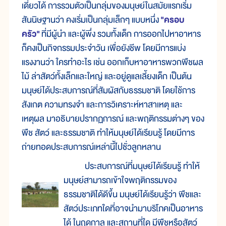
เดี่ยวได้ การรวมตัวเป็นกลุ่มของมนุษย์ในสมัยแรกเริ่ม
สันนิษฐานว่า คงเริ่มเป็นกลุ่มเล็กๆ แบบหนึ่ง
"ครอบ
ครัว"
ที่มีผู้นำ และผู้พึ่ง รวมทั้งเด็ก การออกไปหาอาหาร
ก็คงเป็นกิจกรรมประจำวัน เพื่อยังชีพ โดยมีการแบ่ง
แรงงานว่า ใครทำอะไร เช่น ออกเก็บหาอาหารพวกพืชผล
ไม้ ล่าสัตว์ทั้งเล็กและใหญ่ และอยู่ดูแลเลี้ยงเด็ก เป็นต้น
มนุษย์ได้ประสบการณ์ที่สัมผัสกับธรรมชาติ โดยใช้การ
สังเกต ความทรงจำ และการวิเคราะห์หาสาเหตุ และ
เหตุผล มาอธิบายปรากฏการณ์ และพฤติกรรมต่างๆ ของ
พืช สัตว์ และธรรมชาติ ทำให้มนุษย์ได้เรียนรู้ โดยมีการ
ถ่ายทอดประสบการณ์เหล่านี้ไปชั่วลูกหลาน
ประสบการณ์ที่มนุษย์ได้เรียนรู้ ทำให้
มนุษย์สามารถเข้าใจพฤติกรรมของ
ธรรมชาติได้ดีขึ้น มนุษย์ได้เรียนรู้ว่า พืชและ
สัตว์ประเภทใดที่อาจนำมาบริโภคเป็นอาหาร
ได้ ในฤดูกาล และสถานที่ใด มีพืชหรือสัตว์