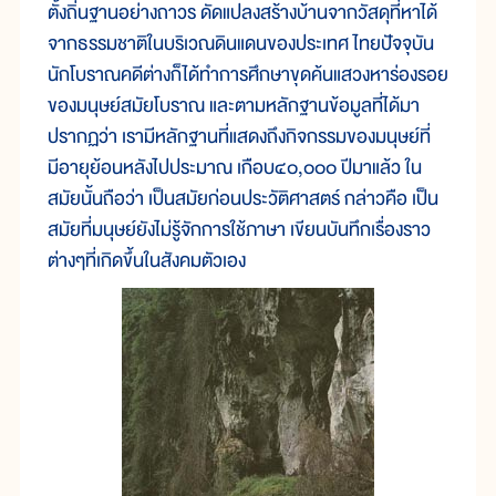
ตั้งถิ่นฐานอย่างถาวร ดัดแปลงสร้างบ้านจากวัสดุที่หาได้
จากธรรมชาติในบริเวณดินแดนของประเทศ ไทยปัจจุบัน
นักโบราณคดีต่างก็ได้ทำการศึกษาขุดค้นแสวงหาร่องรอย
ของมนุษย์สมัยโบราณ และตามหลักฐานข้อมูลที่ได้มา
ปรากฏว่า เรามีหลักฐานที่แสดงถึงกิจกรรมของมนุษย์ที่
มีอายุย้อนหลังไปประมาณ เกือบ๔๐,๐๐๐ ปีมาแล้ว ใน
สมัยนั้นถือว่า เป็นสมัยก่อนประวัติศาสตร์ กล่าวคือ เป็น
สมัยที่มนุษย์ยังไม่รู้จักการใช้ภาษา เขียนบันทึกเรื่องราว
ต่างๆที่เกิดขึ้นในสังคมตัวเอง