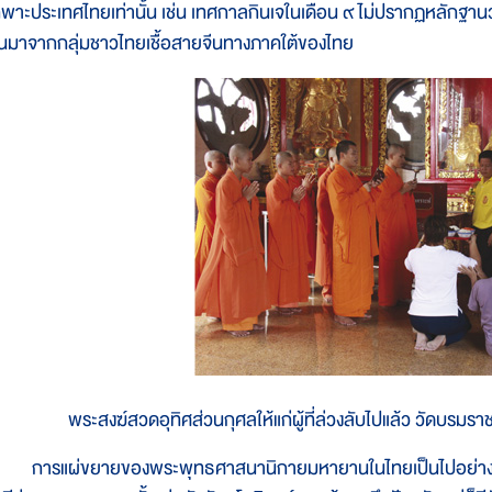
ฉพาะประเทศไทยเท่านั้น เช่น เทศกาลกินเจในเดือน ๙ ไม่ปรากฏหลักฐานว่า แ
้นมาจากกลุ่มชาวไทยเชื้อสายจีนทางภาคใต้ของไทย
พระสงฆ์สวดอุทิศส่วนกุศลให้แก่ผู้ที่ล่วงลับไปแล้ว วัดบรม
ารแผ่ขยายของพระพุทธศาสนานิกายมหายานในไทยเป็นไปอย่างช้าๆ ดัง