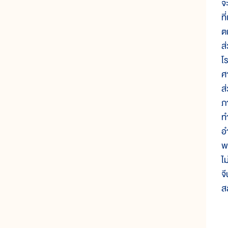
จ
ท
ต
ส
โ
ศา
ส
ภ
ท
อ
พ
ไ
จี
ส