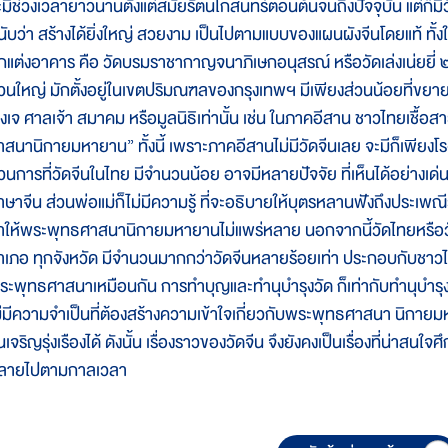
ะมีช่วงเวลายาวนานตั้งแต่สมัยรัตนโกสินทร์ตอนต้นจนถึงปัจจุบัน แต่ก็มีว
ี่นับว่า สร้างได้ยิ่งใหญ่ สวยงาม เป็นไปตามแบบของแผนผังจีนโดยแท้ 
กแต่งอาคาร คือ วัดบรมราชากาญจนาภิเษกอนุสรณ์ หรือวัดเล่งเน่ยยี่ ๒ 
่วนใหญ่ มักตั้งอยู่ในเขตปริมณฑลของกรุงเทพฯ มีเพียงส่วนน้อยที่ขยาย
รงเจ ศาลเจ้า สมาคม หรือมูลนิธิเท่านั้น เช่น ในภาคอีสาน ชาวไทยเชื้อส
สนานิกายมหายาน” ทั้งนี้ เพราะภาคอีสานไม่มีวัดจีนเลย จะมีก็เพียงโรงเจ 
่วนการที่วัดจีนในไทย มีจำนวนน้อย อาจมีหลายปัจจัย ที่เห็นได้อย่างเด่น
าษาจีน ส่วนพ่อแม่ก็ไม่มีความรู้ ที่จะอธิบายให้บุตรหลานฟังถึงประเพณีวั
ำให้พระพุทธศาสนานิกายมหายานไม่แพร่หลาย นอกจากนี้วัดไทยหรือวั
ำเภอ ทุกจังหวัด มีจำนวนมากกว่าวัดจีนหลายร้อยเท่า ประกอบกับชาวไทย
ระพุทธศาสนาเหมือนกัน การทำบุญและทำนุบำรุงวัด ก็เท่ากับทำนุบำรุ
ม่มีความจำเป็นที่ต้องสร้างความเข้าใจเกี่ยวกับพระพุทธศาสนา นิกายมหาย
นเจริญรุ่งเรืองได้ ดังนั้น เรื่องราวของวัดจีน จึงยังคงเป็นเรื่องที่น่าสนใ
ลายไปตามกาลเวลา