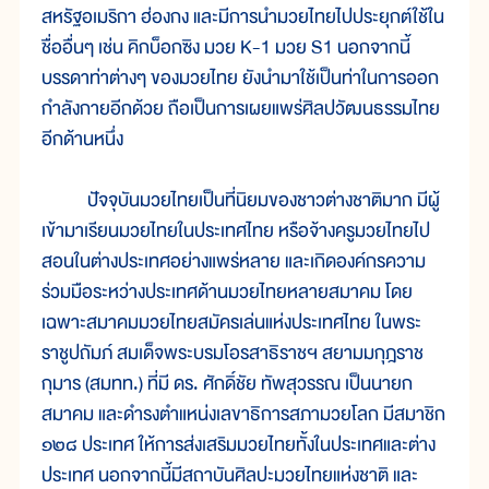
สหรัฐอเมริกา ฮ่องกง และมีการนำมวยไทยไปประยุกต์ใช้ใน
ชื่ออื่นๆ เช่น คิกบ็อกซิง มวย K-1 มวย S1 นอกจากนี้
บรรดาท่าต่างๆ ของมวยไทย ยังนำมาใช้เป็นท่าในการออก
กำลังกายอีกด้วย ถือเป็นการเผยแพร่ศิลปวัฒนธรรมไทย
อีกด้านหนึ่ง
ปัจจุบันมวยไทยเป็นที่นิยมของชาวต่างชาติมาก มีผู้
เข้ามาเรียนมวยไทยในประเทศไทย หรือจ้างครูมวยไทยไป
สอนในต่างประเทศอย่างแพร่หลาย และเกิดองค์กรความ
ร่วมมือระหว่างประเทศด้านมวยไทยหลายสมาคม โดย
เฉพาะสมาคมมวยไทยสมัครเล่นแห่งประเทศไทย ในพระ
ราชูปถัมภ์ สมเด็จพระบรมโอรสาธิราชฯ สยามมกุฎราช
กุมาร (สมทท.) ที่มี ดร. ศักดิ์ชัย ทัพสุวรรณ เป็นนายก
สมาคม และดำรงตำแหน่งเลขาธิการสภามวยโลก มีสมาชิก
๑๒๘ ประเทศ ให้การส่งเสริมมวยไทยทั้งในประเทศและต่าง
ประเทศ นอกจากนี้มีสถาบันศิลปะมวยไทยแห่งชาติ และ