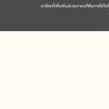
เราใช้คุกกี้เพื่อเพิ่มประสบการณ์ที่ดีในการใช้เว
เรื่องอื่น
ภายในเล่ม
สำหรับเด็กเล็ก
บทความและภาพประกอบที่อยู่ในเว็บไซ
เป็นการเผยแพร่วิชาการให้แก่เยาวชนและป
ประถมต้น(ป.1-ป.3)
ซึ่งเป็นการใช้สิทธิโดยสุจริต ทั้งนี้ม
มูลนิธิโครงกา