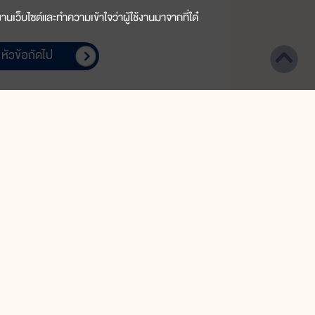
านเว็บไซต์และทำความเข้าใจว่าผู้ใช้งานมาจากที่ใด๋
หัวข้อถัดไป
สำหรับเด็กระดับโต
ิตหนังสือสารานุกรมไทยสำหรับเยาวชนฯ
เพื่อนำเงินมาสมทบทุนในการจัดพิมพ์ต่อไป
มัธยมปลาย-อุดมศึกษา และผู้อ่านทั่วไป
รื่องลิขสิทธิ์อย่างใด ขอได้โปรดแจ้งให้
เป็นพระคุณยิ่ง