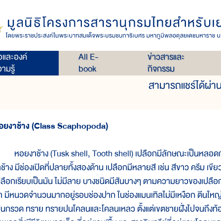
เล่ม 34
หอยในทะเลไทย
่อและองค์
All E-
ข่าวสารและ
ามรู้
book
กิจกรรม
สามารถแชร์ได้ผ่าน
อยงาช้าง (Class Scaphopoda)
อยงาช้าง (Tusk shell, Tooth shell) เปลือกมีลักษณะเป็นหลอดกล
าช้าง มีช่องเปิดที่ปลายทั้งสองด้าน เปลือกมีหลายสี เช่น สีขาว ครีม เ
ปลือกเรียบเป็นมัน ไม่มีลาย บางชนิดมีสันบางๆ ตามความยาวของเปลือ
า มีหนวดจำนวนมากอยู่รอบช่องปาก ในช่องแมนเทิลไม่มีเหงือก ตีนใหญ่เ
ป็นกรวด ทราย ทรายปนโคลนและโคลนเหลว ตั้งแต่เขตชายฝั่งไปจนถึงท้องท