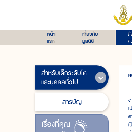
หน้า
เกี่ยวกับ
สื
แรก
มูลนิธิ
คว
สำหรับเด็กระดับโต
ห
และบุคคลทั่วไป
ห
ง
สารบัญ
เ
ต
เรื่ิองที่คุณ
เ