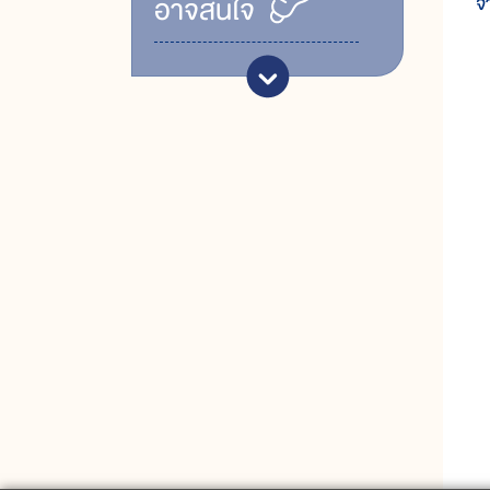
อาจสนใจ
จ