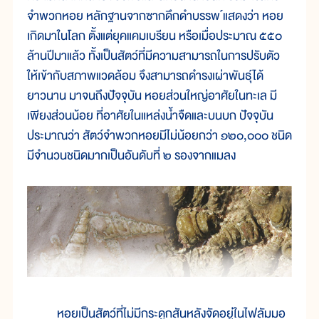
จำพวกหอย หลักฐานจากซากดึกดำบรรพ ์แสดงว่า หอย
เกิดมาในโลก ตั้งแต่ยุคแคมเบรียน หรือเมื่อประมาณ ๕๕๐
ล้านปีมาแล้ว ทั้งเป็นสัตว์ที่มีความสามารถในการปรับตัว
ให้เข้ากับสภาพแวดล้อม จึงสามารถดำรงเผ่าพันธุ์ได้
ยาวนาน มาจนถึงปัจจุบัน หอยส่วนใหญ่อาศัยในทะเล มี
เพียงส่วนน้อย ที่อาศัยในแหล่งน้ำจืดและบนบก ปัจจุบัน
ประมาณว่า สัตว์จำพวกหอยมีไม่น้อยกว่า ๑๒๐,๐๐๐ ชนิด
มีจำนวนชนิดมากเป็นอันดับที่ ๒ รองจากแมลง
หอยเป็นสัตว์ที่ไม่มีกระดูกสันหลังจัดอยู่ในไฟลัมมอ