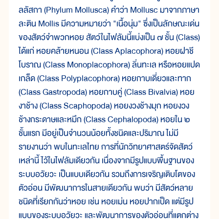
ลลัสกา (Phylum Mollusca) คำว่า Mollusc มาจากภาษา
ละติน Mollis มีความหมายว่า "เนื้อนุ่ม" ซึ่งเป็นลักษณะเด่น
ของสัตว์จำพวกหอย สัตว์ในไฟลัมนี้แบ่งเป็น ๗ ชั้น (Class)
ได้แก่ หอยคล้ายหนอน (Class Aplacophora) หอยฝาชี
โบราณ (Class Monoplacophora) ลิ่นทะเล หรือหอยแปด
เกล็ด (Class Polyplacophora) หอยกาบเดี่ยวและทาก
(Class Gastropoda) หอยกาบคู่ (Class Bivalvia) หอย
งาช้าง (Class Scaphopoda) หอยงวงช้างมุก หอยงวง
ช้างกระดาษและหมึก (Class Cephalopoda) หอยใน ๒
ชั้นแรก มีอยู่เป็นจำนวนน้อยทั้งชนิดและปริมาณ ไม่มี
รายงานว่า พบในทะเลไทย การที่นักวิทยาศาสตร์จัดสัตว์
เหล่านี้ ไว้ในไฟลัมเดียวกัน เนื่องจากมีรูปแบบพื้นฐานของ
ระบบอวัยวะ เป็นแบบเดียวกัน รวมถึงการเจริญเติบโตของ
ตัวอ่อน มีพัฒนาการในสายเดียวกัน พบว่า มีสัตว์หลาย
ชนิดที่เรียกกันว่าหอย เช่น หอยเม่น หอยปากเป็ด แต่มีรูป
แบบของระบบอวัยวะ และพัฒนาการของตัวอ่อนที่แตกต่าง