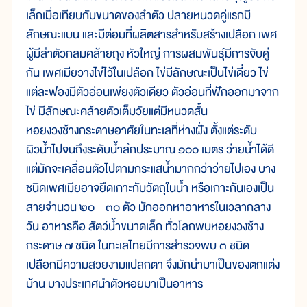
เล็กเมื่อเทียบกับขนาดของลำตัว ปลายหนวดคู่แรกมี
ลักษณะแบน และมีต่อมที่ผลิตสารสำหรับสร้างเปลือก เพศ
ผู้มีลำตัวกลมคล้ายถุง หัวใหญ่ การผสมพันธุ์มีการจับคู่
กัน เพศเมียวางไข่ไว้ในเปลือก ไข่มีลักษณะเป็นไข่เดี่ยว ไข่
แต่ละฟองมีตัวอ่อนเพียงตัวเดียว ตัวอ่อนที่ฟักออกมาจาก
ไข่ มีลักษณะคล้ายตัวเต็มวัยแต่มีหนวดสั้น
หอยงวงช้างกระดาษอาศัยในทะเลที่ห่างฝั่ง ตั้งแต่ระดับ
ผิวน้ำไปจนถึงระดับน้ำลึกประมาณ ๑๐๐ เมตร ว่ายน้ำได้ดี
แต่มักจะเคลื่อนตัวไปตามกระแสน้ำมากกว่าว่ายไปเอง บาง
ชนิดเพศเมียอาจยึดเกาะกับวัตถุในน้ำ หรือเกาะกันเองเป็น
สายจำนวน ๒๐ - ๓๐ ตัว มักออกหาอาหารในเวลากลาง
วัน อาหารคือ สัตว์น้ำขนาดเล็ก ทั่วโลกพบหอยงวงช้าง
กระดาษ ๗ ชนิด ในทะเลไทยมีการสำรวจพบ ๓ ชนิด
เปลือกมีความสวยงามแปลกตา จึงมักนำมาเป็นของตกแต่ง
บ้าน บางประเทศนำตัวหอยมาเป็นอาหาร