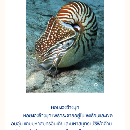
หอยงวงช้างมุก
หอยงวงช้างมุกแพร่กระจายอยู่ในเขตร้อนและเขต
อบอุ่น แถบมหาสมุทรอินเดียและมหาสมุทรแปซิฟิกด้าน