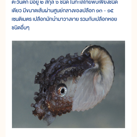
ตะวันตก มีอยู่ ๒ สกุล ๖ ชนิด ในทะเลไทยพบเพียงชนิด
เดียว มีขนาดเส้นผ่านศูนย์กลางของเปลือก ๑๓ - ๑๕
เซนติเมตร เปลือกมักนำมาวางขาย รวมกับเปลือกหอย
ชนิดอื่นๆ