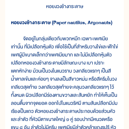
หอยงวงช้างกระดาษ
หอยงวงช้างกระดาษ (Paper nautilus, Argonauts)
จัดอยู่ในกลุ่มเดียวกับพวกหมึก เฉพาะเพศเมีย
เท่านั้น ที่มีเปลือกหุ้มตัว เพื่อใช้เป็นที่สำหรับวางไข่และฟักไข่
เพศผู้มีขนาดเล็กกว่าเพศเมียมาก และไม่มีเปลือกหุ้มตัว
เปลือกหอยงวงช้างกระดาษมีลักษณะบาง เบา เปราะ
แตกหักง่าย ม้วนเป็นวงในแนวราบ วงเกลียวแรกๆ เป็นสี
น้ำตาลเข้มและค่อยๆ จางลงเป็นสีขาวหม่น หรือสีครีมในวง
เกลียวสุดท้าย วงเกลียวสุดท้ายจะคลุมวงเกลียวแรกๆ ไว้
ทั้งหมด ผิวเปลือกมีร่องตามขวางและสันหยัก ทำให้เห็นเป็น
ลอนตื้นจากจุดยอด ออกไปในแนวรัศมี ตามสันเปลือกมีปม
เรียงเป็นแถว ตัวหอยงวงช้างกระดาษประกอบด้วยส่วนหัว
และลำตัว ที่หัวมีตาขนาดใหญ่ ๑ คู่ รอบปากมีหนวดหรือ
แขน ๘ อัน ลำตัวไม่มีครีบ เพศเมียมีลำตัวคล้ายถุงรูปรี หัว