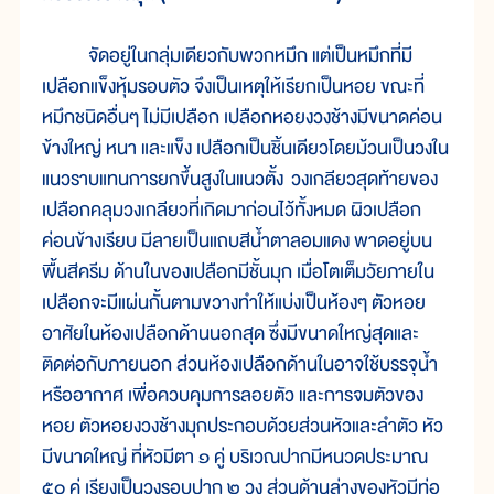
จัดอยู่ในกลุ่มเดียวกับพวกหมึก แต่เป็นหมึกที่มี
เปลือกแข็งหุ้มรอบตัว จึงเป็นเหตุให้เรียกเป็นหอย ขณะที่
หมึกชนิดอื่นๆ ไม่มีเปลือก เปลือกหอยงวงช้างมีขนาดค่อน
ข้างใหญ่ หนา และแข็ง เปลือกเป็นชิ้นเดียวโดยม้วนเป็นวงใน
แนวราบแทนการยกขึ้นสูงในแนวตั้ง วงเกลียวสุดท้ายของ
เปลือกคลุมวงเกลียวที่เกิดมาก่อนไว้ทั้งหมด ผิวเปลือก
ค่อนข้างเรียบ มีลายเป็นแถบสีน้ำตาลอมแดง พาดอยู่บน
พื้นสีครีม ด้านในของเปลือกมีชั้นมุก เมื่อโตเต็มวัยภายใน
เปลือกจะมีแผ่นกั้นตามขวางทำให้แบ่งเป็นห้องๆ ตัวหอย
อาศัยในห้องเปลือกด้านนอกสุด ซึ่งมีขนาดใหญ่สุดและ
ติดต่อกับภายนอก ส่วนห้องเปลือกด้านในอาจใช้บรรจุน้ำ
หรืออากาศ เพื่อควบคุมการลอยตัว และการจมตัวของ
หอย ตัวหอยงวงช้างมุกประกอบด้วยส่วนหัวและลำตัว หัว
มีขนาดใหญ่ ที่หัวมีตา ๑ คู่ บริเวณปากมีหนวดประมาณ
๕๐ คู่ เรียงเป็นวงรอบปาก ๒ วง ส่วนด้านล่างของหัวมีท่อ