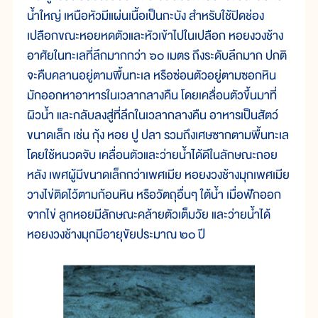
น้ำใหญ่ เหนือหัวมีแผ่นเนื้อเป็นกะบัง สำหรับใช้ปิดช่อง
เปลือกขณะหอยหดตัวและหัวเข้าไปในเปลือก หอยงวงช้าง
อาศัยในทะเลที่ลึกมากกว่า ๖๐ เมตร ถึงระดับลึกมาก ปกติ
จะคืบคลานอยู่ตามพื้นทะเล หรือซ่อนตัวอยู่ตามซอกหิน
มักออกหาอาหารในเวลากลางคืน โดยเคลื่อนตัวขึ้นมาที่
ผิวน้ำ และกลับลงสู่ที่ลึกในเวลากลางคืน อาหารเป็นสัตว์
ขนาดเล็ก เช่น กุ้ง หอย ปู ปลา รวมถึงเศษซากตามพื้นทะเล
โดยใช้หนวดจับ เคลื่อนตัวและว่ายน้ำได้ดีในลักษณะถอย
หลัง เพศผู้มีขนาดเล็กกว่าเพศเมีย หอยงวงช้างมุกเพศเมีย
วางไข่ติดไว้ตามก้อนหิน หรือวัตถุอื่นๆ ใต้น้ำ เมื่อฟักออก
จากไข่ ลูกหอยมีลักษณะคล้ายตัวเต็มวัย และว่ายน้ำได้
หอยงวงช้างมุกมีอายุขัยประมาณ ๒๐ ปี