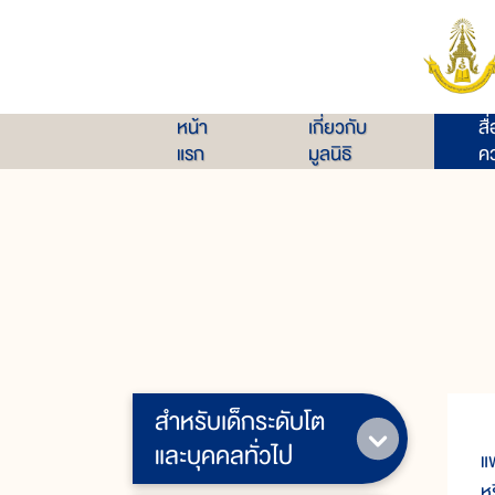
หน้า
เกี่ยวกับ
สื
แรก
มูลนิธิ
คว
สำหรับเด็กระดับโต
ก
และบุคคลทั่วไป
แ
ห