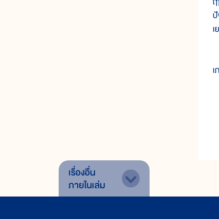
ฤ
ปั
เ
ก
เ
เรื่องอื่น
ภายในเล่ม