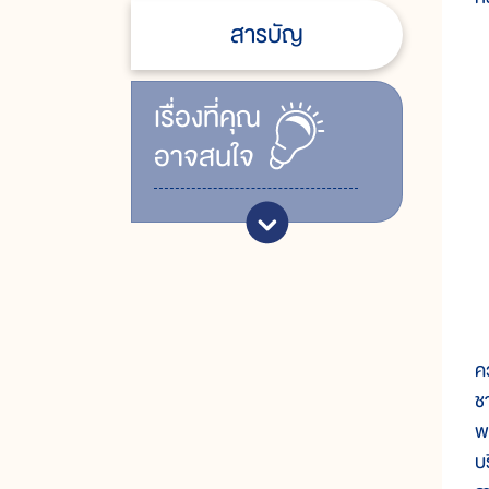
สารบัญ
เรื่ิองที่คุณ
อาจสนใจ
ก
ค
ช
พ
บ