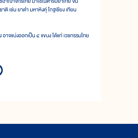
นราชอาณาจักรไทย มาใช้ในตำรับยาไทย จน
ชาติ เช่น ยาดำ มหาหิงคุ์ โกฐเชียง เทียน
าจแบ่งออกเป็น ๔ แขนง ได้แก่ เวชกรรมไทย