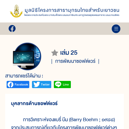
เล่ม 25
การพัฒนาซอฟต์แวร์
สามารถแชร์ได้ผ่าน :
บุคลากรด้านซอฟต์แวร์
การวิเคราะห์ของแบรี่ บีม (Barry Boehm ; ๑๙๘๘)
จากประสบการณ์เกี่ยวกับโครงการพัฒนาซอฟต์แวร์ต่างๆ