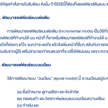
ให้ชุดคำสั่งภายในซับซ้อน ดังนั้น ถ้าใช้วิธีนี้ก็ต้องทิ้งซอฟต์แวร์ต้นแบ
. พัฒนาซอฟต์แวร์แบบต่อเติม
ารพัฒนาซอฟต์แวร์แบบต่อเติม (Incremental mode) เป็นวิธีที่จะทำให
อฟต์แวร์ที่ทำงานได้ ๑๐ หน้าที่ ก็อาจเริ่มพัฒนาซอฟต์แวร์ที่ทำงานได้ ๑-
อใจก็ค่อยๆ แก้ไข จนกว่าจะพอใจ แล้วจึงเพิ่มหน้าที่อื่นๆ สลับกับการทด
อมรับจากผู้ใช้ แต่ไม่สามารถกำหนดเวลาที่จะเสร็จได้แน่นอน เพราะความ
. พัฒนาซอฟต์แวร์แบบวนเวียน
ิธีการพัฒนาแบบ "วนเวียน" (spiral model) นี้ จะวนเวียนอยู่ระห
๑) ตั้งเป้าหมาย ดูทางเลือก และข้อจำกัด
๒) ทดลองทำ และวิเคราะห์แม่แบบแบบวนเวียนความเสี่ยง
๓) ทำจริง และ