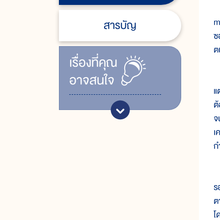
แ
m
สารบัญ
ซ
ต
เรื่ิองที่คุณ
อาจสนใจ
เ
แ
ต
จ
เ
ก
ก
รอ
ตา
โ