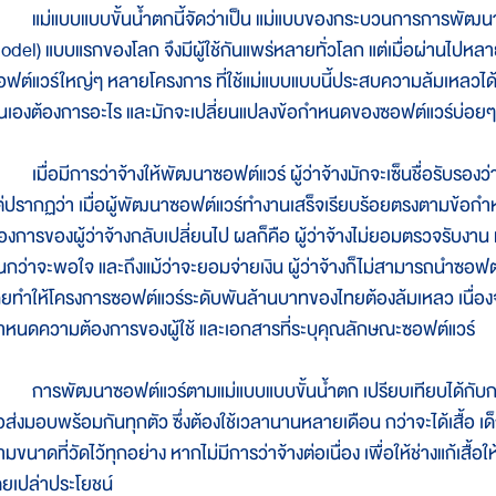
ม่แบบแบบขั้นน้ำตกนี้จัดว่าเป็น แม่แบบของกระบวนการการพัฒนา
odel) แบบแรกของโลก จึงมีผู้ใช้กันแพร่หลายทั่วโลก แต่เมื่อผ่านไปห
อฟต์แวร์ใหญ่ๆ หลายโครงการ ที่ใช้แม่แบบแบบนี้ประสบความล้มเหลวได้ง่าย
นเองต้องการอะไร และมักจะเปลี่ยนแปลงข้อกำหนดของซอฟต์แวร์บ่อยๆ
มื่อมีการว่าจ้างให้พัฒนาซอฟต์แวร์ ผู้ว่าจ้างมักจะเซ็นชื่อรับรองว่า 
ต่ปรากฏว่า เมื่อผู้พัฒนาซอฟต์แวร์ทำงานเสร็จเรียบร้อยตรงตามข้อกำห
้องการของผู้ว่าจ้างกลับเปลี่ยนไป ผลก็คือ ผู้ว่าจ้างไม่ยอมตรวจรับงาน
นกว่าจะพอใจ และถึงแม้ว่าจะยอมจ่ายเงิน ผู้ว่าจ้างก็ไม่สามารถนำซอฟต์
คยทำให้โครงการซอฟต์แวร์ระดับพันล้านบาทของไทยต้องล้มเหลว เนื่องจา
ำหนดความต้องการของผู้ใช้ และเอกสารที่ระบุคุณลักษณะซอฟต์แวร์
ารพัฒนาซอฟต์แวร์ตามแม่แบบแบบขั้นน้ำตก เปรียบเทียบได้กับการวัดต
ส่งมอบพร้อมกันทุกตัว ซึ่งต้องใช้เวลานานหลายเดือน กว่าจะได้เสื้อ เด็กก็โต
มขนาดที่วัดไว้ทุกอย่าง หากไม่มีการว่าจ้างต่อเนื่อง เพื่อให้ช่างแก้เสื้อให
ดยเปล่าประโยชน์