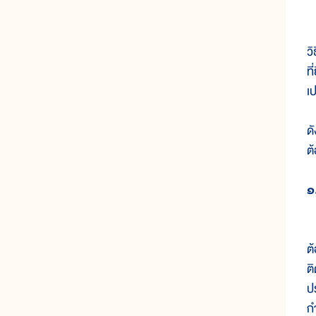
ผ
ว
ท
เ
ด
ต
๑
ก
ต
ติ
ป
ก