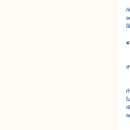
ใ
ก
อย
ใ
๔
ว
ส
ว
ท
ใ
เ
ค