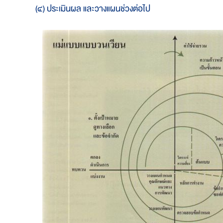
๔) ประเมินผล และวางแผนช่วงต่อไป