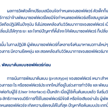
ลการวัดตัวเด็กเปรียบเสมือนข้อกำหนดของซอฟต์แวร์ ตัวเด็กก็เสมือ
ิธีการว่าจ้างพัฒนาซอฟต์แวร์โดยมีข้อกำหนดซอฟต์แวร์เสร็จสมบูรณ์ตายต
ี่ยึดถือปฏิบัติในปัจจุบัน จึงไม่สอดคล้องกับวิวัฒนาการของซอฟต์แวร์ เ
ปลี่ยนไปได้ทุกระยะ และโจทย์ปัญหาที่ตั้งใจจะให้พัฒนาซอฟต์แวร์ ก็เปลี่
ังนั้น ในทางปฏิบัติ ผู้พัฒนาซอฟต์แวร์ทั้งหลายจึงหันมาหาแนวทางใหม่ๆ
้องการ มีความยืดหยุ่น และสอดคล้องกับวิวัฒนาการของซอฟต์แวร์มากขึ
. พัฒนาต้นแบบซอฟต์แวร์ก่อน
ารเน้นการพัฒนาต้นแบบ (prototype) ของซอฟต์แวร์ เหมาะสำหรับซอฟต
้องการอะไร หรือซอฟต์แวร์ประเภทใหม่ที่อยู่ในช่วงการทำวิจัย และพัฒ
ดต่อกับผู้ใช้ (User Interface) เป็นหลัก เมื่อผู้ใช้เห็นต้นแบบแล้ว จึงเร
ระสิทธิภาพของวิธีการที่ใช้ในซอฟต์แวร์มีข้อดี หรือข้อเสียอย่างไร ผ
ำหนดซอฟต์แวร์จะเกิดความชัดเจนได้ในที่สุด ปัญหาคือต้นแบบประเภทน