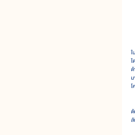
ว
ใ
ใ
ด
ม
โค
ร
ต
ล