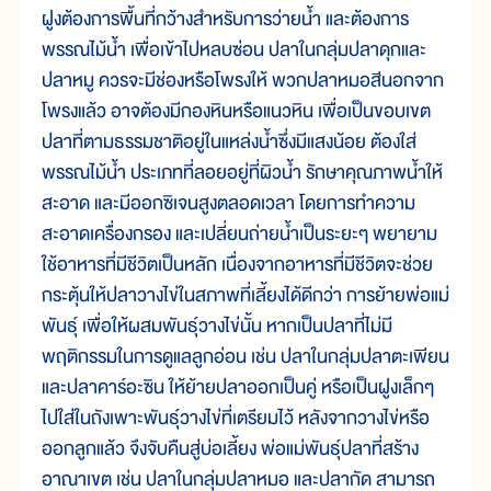
ฝูงต้องการพื้นที่กว้างสำหรับการว่ายน้ำ และต้องการ
พรรณไม้น้ำ เพื่อเข้าไปหลบซ่อน ปลาในกลุ่มปลาดุกและ
ปลาหมู ควรจะมีช่องหรือโพรงให้ พวกปลาหมอสีนอกจาก
โพรงแล้ว อาจต้องมีกองหินหรือแนวหิน เพื่อเป็นขอบเขต
ปลาที่ตามธรรมชาติอยู่ในแหล่งน้ำซึ่งมีแสงน้อย ต้องใส่
พรรณไม้น้ำ ประเภทที่ลอยอยู่ที่ผิวน้ำ รักษาคุณภาพน้ำให้
สะอาด และมีออกซิเจนสูงตลอดเวลา โดยการทำความ
สะอาดเครื่องกรอง และเปลี่ยนถ่ายน้ำเป็นระยะๆ พยายาม
ใช้อาหารที่มีชีวิตเป็นหลัก เนื่องจากอาหารที่มีชีวิตจะช่วย
กระตุ้นให้ปลาวางไข่ในสภาพที่เลี้ยงได้ดีกว่า การย้ายพ่อแม่
พันธุ์ เพื่อให้ผสมพันธุ์วางไข่นั้น หากเป็นปลาที่ไม่มี
พฤติกรรมในการดูแลลูกอ่อน เช่น ปลาในกลุ่มปลาตะเพียน
และปลาคาร์อะซิน ให้ย้ายปลาออกเป็นคู่ หรือเป็นฝูงเล็กๆ
ไปใส่ในถังเพาะพันธุ์วางไข่ที่เตรียมไว้ หลังจากวางไข่หรือ
ออกลูกแล้ว จึงจับคืนสู่บ่อเลี้ยง พ่อแม่พันธุ์ปลาที่สร้าง
อาณาเขต เช่น ปลาในกลุ่มปลาหมอ และปลากัด สามารถ