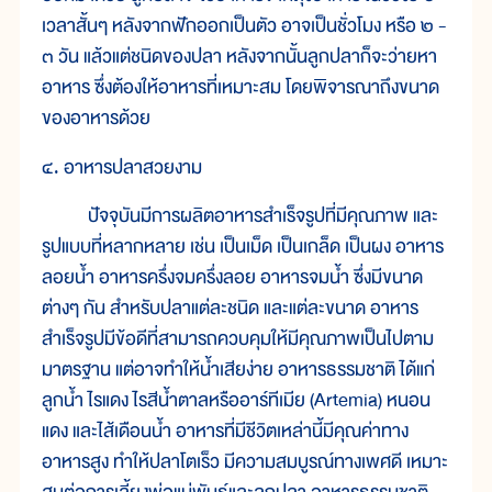
เวลาสั้นๆ หลังจากฟักออกเป็นตัว อาจเป็นชั่วโมง หรือ ๒ -
๓ วัน แล้วแต่ชนิดของปลา หลังจากนั้นลูกปลาก็จะว่ายหา
อาหาร ซึ่งต้องให้อาหารที่เหมาะสม โดยพิจารณาถึงขนาด
ของอาหารด้วย
๔. อาหารปลาสวยงาม
ปัจจุบันมีการผลิตอาหารสำเร็จรูปที่มีคุณภาพ และ
รูปแบบที่หลากหลาย เช่น เป็นเม็ด เป็นเกล็ด เป็นผง อาหาร
ลอยน้ำ อาหารครึ่งจมครึ่งลอย อาหารจมน้ำ ซึ่งมีขนาด
ต่างๆ กัน สำหรับปลาแต่ละชนิด และแต่ละขนาด อาหาร
สำเร็จรูปมีข้อดีที่สามารถควบคุมให้มีคุณภาพเป็นไปตาม
มาตรฐาน แต่อาจทำให้น้ำเสียง่าย อาหารธรรมชาติ ได้แก่
ลูกน้ำ ไรแดง ไรสีน้ำตาลหรืออาร์ทีเมีย (Artemia) หนอน
แดง และไส้เดือนน้ำ อาหารที่มีชีวิตเหล่านี้มีคุณค่าทาง
อาหารสูง ทำให้ปลาโตเร็ว มีความสมบูรณ์ทางเพศดี เหมาะ