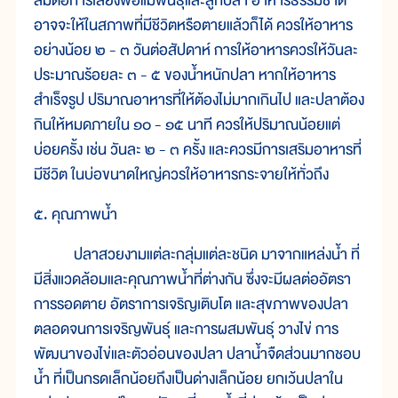
สมต่อการเลี้ยงพ่อแม่พันธุ์และลูกปลา อาหารธรรมชาติ
อาจจะให้ในสภาพที่มีชีวิตหรือตายแล้วก็ได้ ควรให้อาหาร
อย่างน้อย ๒ - ๓ วันต่อสัปดาห์ การให้อาหารควรให้วันละ
ประมาณร้อยละ ๓ - ๕ ของน้ำหนักปลา หากให้อาหาร
สำเร็จรูป ปริมาณอาหารที่ให้ต้องไม่มากเกินไป และปลาต้อง
กินให้หมดภายใน ๑๐ - ๑๕ นาที ควรให้ปริมาณน้อยแต่
บ่อยครั้ง เช่น วันละ ๒ - ๓ ครั้ง และควรมีการเสริมอาหารที่
มีชีวิต ในบ่อขนาดใหญ่ควรให้อาหารกระจายให้ทั่วถึง
๕. คุณภาพน้ำ
ปลาสวยงามแต่ละกลุ่มแต่ละชนิด มาจากแหล่งน้ำ ที่
มีสิ่งแวดล้อมและคุณภาพน้ำที่ต่างกัน ซึ่งจะมีผลต่ออัตรา
การรอดตาย อัตราการเจริญเติบโต และสุขภาพของปลา
ตลอดจนการเจริญพันธุ์ และการผสมพันธุ์ วางไข่ การ
พัฒนาของไข่และตัวอ่อนของปลา ปลาน้ำจืดส่วนมากชอบ
น้ำ ที่เป็นกรดเล็กน้อยถึงเป็นด่างเล็กน้อย ยกเว้นปลาใน