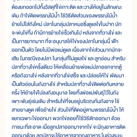
ต้องยกออกไปทั้งวัสดุที่ไข่เกาะติด และวางให้อยู่ในลักษณะ
เดิม ถ้าไข่ติดพรรณไม้น้ำ ใช้วิธีตัดส่วนของพรรณไม้น้ำ
ย้ายไปใส่ถังใหม่ ปลาในกลุ่มปลาหมอซึ่งดูแลไข่ในปาก มัก
จะพ่นไข่ทิ้ง ถ้ามีการย้ายไข่เร็วเกินไป หลังจากที่วางไข่ และ
เป็นการยากมาก ที่จะอนุบาลให้ไข่ของปลาในกลุ่มนี้ ฟัก
ออกเป็นตัว โดยไม่มีพ่อแม่ดูแล เนื่องจากไข่ส่วนมากมักจะ
เสีย ในกรณีของปลา ในกลุ่มที่ไม่ดูแลไข่ และลูกอ่อน สำหรับ
ปลาที่วางไข่ครั้งเดียว ให้เคลื่อนย้ายพ่อแม่ปลาออกจากตู้
หรือถังวางไข่ หลังจากที่วางไข่เสร็จ และปล่อยให้ไข่ พัฒนา
เป็นตัวอ่อนในถังวางไข่ สำหรับปลาที่วางไข่ติดต่อกันหลาย
ครั้ง ให้ย้ายไข่ไปลงถังอนุบาล โดยทิ้งพ่อแม่พันธุ์ไว้ในถัง
เพาะพันธุ์เช่นเดิม สำหรับไข่ที่จมอยู่บริเวณก้นถังอาจ ใช้
สายยางดูด เพื่อย้ายไข่ ส่วนไข่ที่ติดอยู่ตามพรรณไม้น้ำ ให้
แยกเฉพาะไข่ออกมา พวกไข่ลอยก็ใช้วิธีตักออกมา ด้วย
ภาชนะที่สะอาด เมื่อลูกปลาออกมาจากไข่ จะมีถุงอาหารติด
ออกมาด้วย ลูกปลาจะใช้อาหารจากถุงอาหาร ในช่วงระยะ