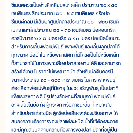
ซีเมนต์ควรเป็นอ่างสี่เหลี่ยมขนาดเล็ก ประมาณ ๖๐ x ๘๐
เซนติเมตร ลึกประมาณ ๒๐ - ๒๕ เซนติเมตร หรือบ่อ
ซีเมนต์กลม มีเส้นผ่าศูนย์กลางประมาณ ๘๐ - ๑๒๐ เซนติ-
เมตร และลึกประมาณ ๒๕ - ๓๐ เซนติเมตร บ่อคอนกรีต
ควรมีขนาด ๒ x ๒ เมตร หรือ ๒ x ๓ เมตร บ่อชนิดนี้เหมาะ
สำหรับการเลี้ยงพ่อแม่พันธุ์ เพาะพันธุ์ และเลี้ยงลูกปลาได้
ทุกขนาด บ่อผ้าใบ หรือพลาสติก ที่มีโครงเป็นไม้หรือเหล็ก
ก็สามารถใช้ในการเพาะเลี้ยงปลาสวยงามได้ดี และสามารถ
สร้างได้ง่าย ในราคาไม่แพงมากนัก สำหรับบ่อดินควรมี
ขนาดประมาณ ๑๐ - ๘๐๐ ตารางเมตร ในการเพาะพันธุ์
ต้องเลือกพ่อแม่พันธุ์ที่มีอายุ ในช่วงเจริญพันธุ์ เป็นปลาที่
แข็งแรงสุขภาพดี มีรูปร่างลักษณะที่สมบูรณ์ พ่อแม่พันธุ์
อาจเลี้ยงในบ่อ ถัง ตู้กระจก หรือภาชนะอื่น ที่เหมาะสม
สำหรับปลาแต่ละชนิด ตู้หรือบ่อเลี้ยงจะต้องปรับสภาพ ให้
สนองความต้องการของปลาแต่ละชนิด น้ำที่ใช้ต้องสะอาด
และมีคุณสมบัติตามความต้องการของปลา ปลาที่อยู่เป็น