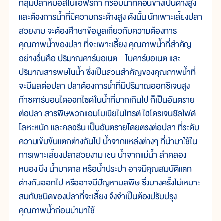
กลุ่มปลาหมอสีในแอฟริกา ที่ชอบน้ำที่ค่อนข้างเป็นด่างสูง
และต้องการน้ำที่มีความกระด้างสูง ดังนั้น นักเพาะเลี้ยงปลา
สวยงาม จะต้องศึกษาข้อมูลเกี่ยวกับความต้องการ
คุณภาพน้ำของปลา ที่จะเพาะเลี้ยง คุณภาพน้ำที่สำคัญ
อย่างอื่นคือ ปริมาณคาร์บอเนต - ไบคาร์บอเนต และ
ปริมาณสารพิษในน้ำ ซึ่งเป็นส่วนสำคัญของคุณภาพน้ำที่
จะมีผลต่อปลา ปลาต้องการน้ำที่มีปริมาณออกซิเจนสูง
ก๊าซคาร์บอนไดออกไซด์ในน้ำที่มากเกินไป ก็เป็นอันตราย
ต่อปลา สารพิษพวกแอมโมเนียไนไทรต์ ไฮโดรเจนซัลไฟด์
โลหะหนัก และคลอรีน เป็นอันตรายโดยตรงต่อปลา ที่ระดับ
ความเข้มข้นแตกต่างกันไป น้ำจากแหล่งต่างๆ ที่นำมาใช้ใน
การเพาะเลี้ยงปลาสวยงาม เช่น น้ำจากแม่น้ำ ลำคลอง
หนอง บึง น้ำบาดาล หรือน้ำประปา อาจมีคุณสมบัติแตก
ต่างกันออกไป หรืออาจมีปัญหามลพิษ ซึ่งบางครั้งไม่เหมาะ
สมกับชนิดของปลาที่จะเลี้ยง จึงจำเป็นต้องปรับปรุง
คุณภาพน้ำก่อนนำมาใช้