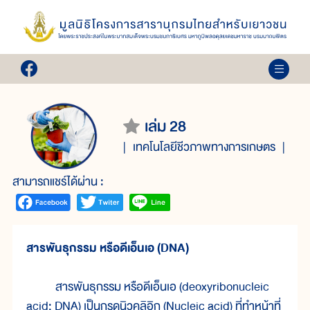
เล่ม 28
เทคโนโลยีชีวภาพทางการเกษตร
สามารถแชร์ได้ผ่าน :
สารพันธุกรรม หรือดีเอ็นเอ (DNA)
สารพันธุกรรม หรือดีเอ็นเอ (deoxyribonucleic
acid; DNA) เป็นกรดนิวคลิอิก (Nucleic acid) ที่ทำหน้าที่