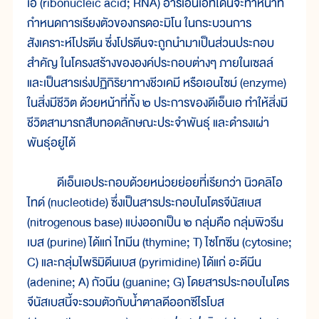
เอ (ribonucleic acid; RNA) อาร์เอ็นเอที่ได้นี้จะทำหน้าที่
กำหนดการเรียงตัวของกรดอะมิโน ในกระบวนการ
สังเคราะห์โปรตีน ซึ่งโปรตีนจะถูกนำมาเป็นส่วนประกอบ
สำคัญ ในโครงสร้างขององค์ประกอบต่างๆ ภายในเซลล์
และเป็นสารเร่งปฏิกิริยาทางชีวเคมี หรือเอนไซม์ (enzyme)
ในสิ่งมีชีวิต ด้วยหน้าที่ทั้ง ๒ ประการของดีเอ็นเอ ทำให้สิ่งมี
ชีวิตสามารถสืบทอดลักษณะประจำพันธุ์ และดำรงเผ่า
พันธุ์อยู่ได้
ดีเอ็นเอประกอบด้วยหน่วยย่อยที่เรียกว่า นิวคลิโอ
ไทด์ (nucleotide) ซึ่งเป็นสารประกอบไนโตรจีนัสเบส
(nitrogenous base) แบ่งออกเป็น ๒ กลุ่มคือ กลุ่มพิวรีน
เบส (purine) ได้แก่ ไทมีน (thymine; T) ไซโทซีน (cytosine;
C) และกลุ่มไพริมิดีนเบส (pyrimidine) ได้แก่ อะดีนีน
(adenine; A) กัวนีน (guanine; G) โดยสารประกอบไนโตร
จีนัสเบสนี้จะรวมตัวกับน้ำตาลดีออกซีไรโบส