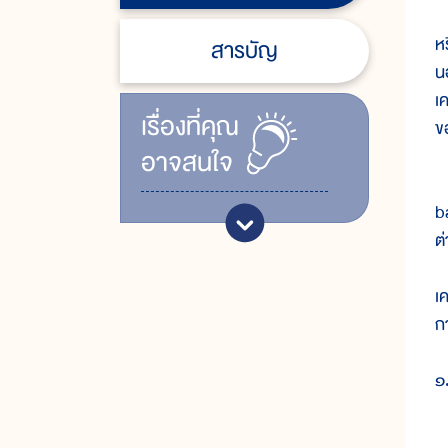
เ
ห
สารบัญ
น
เ
เรื่ิองที่คุณ
ข
อาจสนใจ
เ
b
ต่
เ
ก
๑
เ