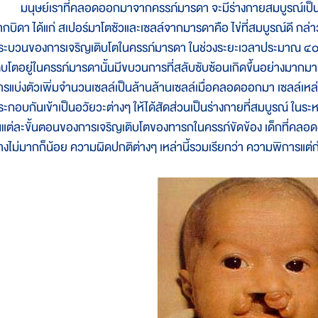
นุษย์เราที่คลอดออกมาจากครรภ์มารดา จะมีร่างกายสมบูรณ์เป็นปกต
ากบิดา ได้แก่ สเปอร์มาโตซัวและเซลล์จากมารดาคือ ไข่ที่สมบูรณ์ดี กล่า
ระบวนของการเจริญเติบโตในครรภ์มารดา ในช่วงระยะเวลาประมาณ ๔๐ สั
ติบโตอยู่ในครรภ์มารดานั้นมีขบวนการที่สลับซับซ้อนเกิดขึ้นอย่างมากมาย 
ารแบ่งตัวเพิ่มจำนวนเซลล์เป็นล้านล้านเซลล์เมื่อคลอดออกมา เซลล์เหล่าน
ระกอบกันเข้าเป็นอวัยวะต่างๆ ให้ได้สัดส่วนเป็นร่างกายที่สมบูรณ์ ในระ
นแต่ละขั้นตอนของการเจริญเติบโตของทารกในครรภ์ขัดข้อง เด็กที่คลอ
้างไม่มากก็น้อย ความผิดปกติต่างๆ เหล่านี้รวมเรียกว่า ความพิการแต่ก