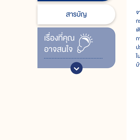
ม
จ
สารบัญ
ก
เ
เรื่ิองที่คุณ
ก
อาจสนใจ
ป
ใ
บ