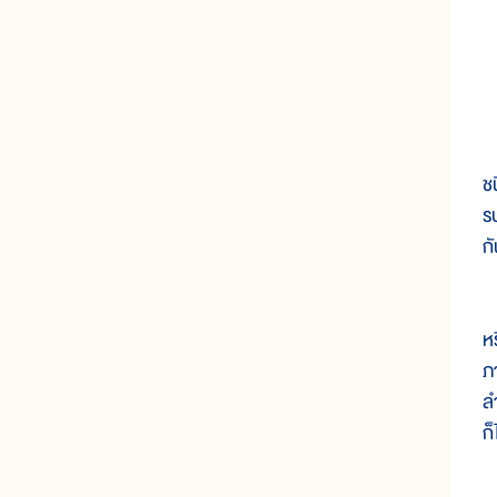
ส
ช
ร
ก
ค
ห
ภ
ล
ก็