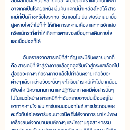
สัมผัสกับผิว
หนัง หลาย
คน
อาจ
ไม่
เป็น
อะไร แต่
ใน
คน
ที่
แพ้
ก็
อาจ
เกิด
เป็น
โรค
ผิว
หนัง ผื่น
คัน แตก
มี
น้ำ
เหลือง
ไหล
ได้ สาร
เคมี
ที่
เป็น
ก๊าซ
หรือ
ไอ
ระเหย เช่น แอมโมเนีย ฟอร์มาลิน เมื่อ
สูด
หาย
ใจ
เข้า
ไป
ก็
ทำ
ให้
เกิด
การ
ระคาย
เคือง และ
การ
อักเสบ
หรือ
แม้
กระทั่ง
ทำ
ให้
เกิด
การ
ตาย
ของ
เยื่อ
บุ
ทางเดิน
หาย
ใจ
และ
เนื้อ
ปอด
ก็
ได้
อันตราย
จาก
สาร
เคมี
ที่
สำคัญ
และ
มี
อันตราย
มาก
ก็
คือ สาร
เคมี
ที่
เข้า
สู่
ร่าง
กาย
แล้ว
ถูก
ดูด
ซึม
เข้า
สู่
กระแส
เลือด
ไป
สู่
อวัยวะต่างๆ ทั่ว
ร่าง
กาย แล้ว
ไป
ทำ
อันตราย
แก่
อวัยวะ
ต่างๆ แล้ว
แต่
ว่า
อวัยวะ
นั้นๆ จะ
ได้
รับ
สาร
เคมี
เข้า
ไป
มาก
น้อย
เพียง
ใด มี
ความ
ทน
ทาน
และ
ปฏิกิริยา
ทางเคมี
ต่อ
สาร
นั้นๆ
ไป
ใน
แนว
ใด
บ้าง สาร
เคมี
ที่
ทำ
อันตราย
อาจ
ปน
เปื้อน
อยู่
ใน
อากาศ
หาย
ใจ เช่น คาร์บอนมอนอกไซด์ สาร
ประกอบ
ของ
ตะกั่วกับไฮโดรคาร์บอน
บาง
ชนิด ซึ่ง
ได้
จาก
การ
เผา
ไหม้
ของ
เครื่องยนต์
จาก
ยาน
ยนต์
ต่างๆ และ
โรง
งาน
อุตสาหกรรม