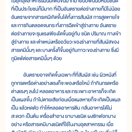
ใน
ยุค
อุตสาหกรรม
นี้
มี
เพิ่ม
ขึ้น
มาก
มาย
นับ
พัน
นับ
หมื่น
ชนิด
ที่
เป็น
ประโยชน์
ก็
มี
มาก ที่
เป็น
อันตราย
ต่อ
ร่าง
กาย
ก็
มี
ไม่
น้อย
อันตราย
จาก
สาร
เคมี
เกิด
ขึ้น
ได้
ทั้ง
การ
สัมผัส การ
สูด
หาย
ใจ
และ
การ
กิน
ตลอด
จน
กระทั่ง
การ
ฉีด
เข้า
สู่
ร่าง
กาย อันตราย
ต่อ
ร่าง
กาย
จะ
รุน
แรง
เพียง
ใด
ขึ้น
อยู่กับ ชนิด ปริมาณ ทางเข้า
สู่
ร่าง
กาย และ
ตำแหน่ง
หรือ
อวัยวะ
ของ
ร่าง
กาย
ที่
สัมผัส
ของ
สาร
เคมี
นั้นๆ และ
บาง
ครั้ง
ก็
ขึ้น
อยู่กับภาวะ
ของ
ร่าง
กาย ซึ่ง
มี
ภูมิ
แพ้
ต่อ
สาร
เคมี
นั้นๆ ด้วย
อันตราย
อาจ
เกิด
ขึ้น
เฉพาะ
ที่
ที่
สัมผัส เช่น ผิว
หนัง
ที่
ถูก
กรด
หรือ
ด่าง
อย่าง
แรง
ก็
จะ
พอง
หรือ
ไหม้ ถ้า
กิน
กรด
หรือ
ด่าง
แรงๆ ลง
ไป หลอด
อาหาร
และ
กระเพาะ
อาหาร
ก็
จะ
เกิด
เป็น
แผล
ขึ้น ถ้า
ไม่
ตาย
เสีย
ก่อน
เมื่อ
แผล
หาย
ก็
จะ
เกิด
เป็น
แผล
เป็น แล้ว
หด
ตัว ทำ
ให้
หลอด
อาหาร
ตีบ กลืน
อาหาร
ได้
ไม่
สะดวก เป็น
ต้น เครื่องสำอาง ยา
บาง
ชนิด ผง
ซัก
ฟอก
บาง
อย่าง หรือ
สาร
เคมี
บาง
ชนิด
ที่
ใช้
ใน
งาน
อุตสาหกรรม เมื่อ