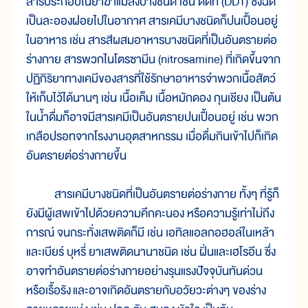
สาร
ประกอบ
ใน
ยา
ฆ่า
แมลง
บาง
ชนิด เช่น ดีดีที (DDT) ซึ่ง
ฉีด
เป็น
ละออง
ฝอย
ไป
ใน
อากาศ สาร
เคมี
บาง
ชนิด
ก็
ปน
เปื้อน
อยู่
ใน
อาหาร เช่น สาร
สี
ผสม
อาหาร
บาง
ชนิด
ที่
เป็น
อันตราย
ต่อ
ร่าง
กาย สาร
พวกไนโตรซา
มีน (nitrosamine) ที่
เกิด
ขึ้น
จาก
ปฏิกิริยา
ทางเคมี
ของ
สาร
ที่
ใช้
รักษา
อาหาร
จำพวก
เนื้อ
สัตว์
ให้
เก็บ
ไว้
ได้
นานๆ เช่น เนื้อ
เค็ม เนื้อ
หมัก
ดอง กุนเชียง เป็น
ต้น
ใน
น้ำ
ดื่ม
ก็
อาจ
มี
สาร
เคมี
เป็น
อันตราย
ปน
เปื้อน
อยู่ เช่น พวก
เกลือ
ปรอท
จาก
โรง
งาน
อุตสาหกรรม เมื่อ
ดื่ม
กิน
เข้า
ไป
ก็
เกิด
อันตราย
ต่อ
ร่าง
กาย
ขึ้น
สาร
เคมี
บาง
ชนิด
ที่
เป็น
อันตราย
ต่อ
ร่าง
กาย ทั้งๆ ที่
รู้
ก็
ยัง
มี
ผู้
เสพ
เข้า
ไป
ด้วย
ความ
คึก
คะนอง หรือ
ความ
รู้
เท่า
ไม่
ถึง
การณ์ จนกระทั่ง
เสพ
ติด
ก็
มี เช่น เอทิลแอลกอฮอล์
ใน
เหล้า
และ
เบียร์ บุหรี่ ยา
เสพ
ติด
นานา
ชนิด เช่น ฝิ่น
และ
เฮโรอีน ซึ่ง
อาจ
ทำอันตราย
ต่อ
ร่าง
กาย
อย่าง
รุน
แรง
ปัจจุบัน
ทัน
ด่วน
หรือ
เรื้อ
รัง
และ
อาจ
เกิด
อันตรายกับอ
วัย
วะ
ต่างๆ ของ
ร่าง