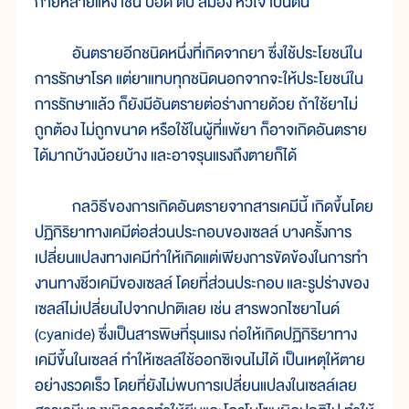
กาย
หลาย
แห่ง เช่น ปอด ตับ สมอง หัว
ใจ เป็น
ต้น
อันตราย
อีก
ชนิด
หนึ่ง
ที่
เกิด
จาก
ยา ซึ่ง
ใช้
ประ
โยชน์
ใน
การ
รักษา
โรค แต่
ยา
แทบ
ทุก
ชนิด
นอก
จาก
จะ
ให้
ประ
โยชน์
ใน
การ
รักษาแล้ว ก็
ยัง
มี
อันตราย
ต่อ
ร่าง
กาย
ด้วย ถ้า
ใช้
ยา
ไม่
ถูก
ต้อง ไม่
ถูก
ขนาด หรือ
ใช้
ใน
ผู้
ที่
แพ้
ยา ก็
อาจ
เกิด
อันตราย
ได้
มาก
บ้าง
น้อย
บ้าง และ
อาจ
รุน
แรง
ถึง
ตาย
ก็
ได้
กล
วิธี
ของ
การ
เกิด
อันตราย
จาก
สาร
เคมี
นี้ เกิด
ขึ้น
โดย
ปฏิกิริยา
ทางเคมี
ต่อ
ส่วน
ประกอบ
ของ
เซลล์ บาง
ครั้ง
การ
เปลี่ยนแปลงทางเคมี
ทำ
ให้
เกิด
แต่
เพียง
การ
ขัด
ข้อง
ใน
การ
ทำ
งาน
ทางชีวเคมี
ของ
เซลล์ โดย
ที่
ส่วน
ประกอบ
และ
รูป
ร่าง
ของ
เซลล์
ไม่
เปลี่ยน
ไป
จาก
ปกติ
เลย เช่น สาร
พวก
ไซยาไนด์
(cyanide) ซึ่ง
เป็น
สาร
พิษ
ที่
รุน
แรง ก่อ
ให้
เกิด
ปฏิกิริยา
ทาง
เคมี
ขึ้น
ใน
เซลล์ ทำ
ให้
เซลล์
ใช้
ออกซิเจน
ไม่
ได้ เป็น
เหตุ
ให้
ตาย
อย่าง
รวด
เร็ว โดย
ที่
ยัง
ไม่
พบ
การ
เปลี่ยน
แปลง
ใน
เซลล์
เลย