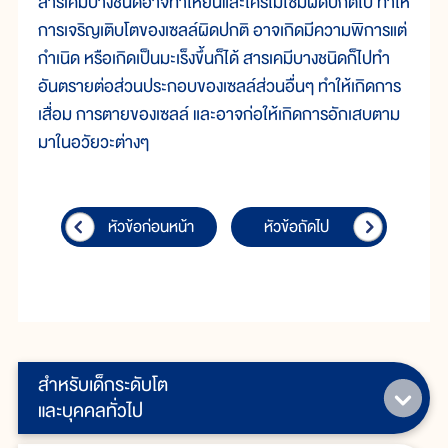
สาร
เคมี
บาง
ชนิด
อาจ
ทำ
ให้
ยีน
และ
โครโมโซม
ผิด
ปกติ
ไป ทำ
ให้
การ
เจริญ
เติบ
โต
ของ
เซลล์
ผิด
ปกติ อาจ
เกิด
มี
ความ
พิการ
แต่
กำเนิด หรือ
เกิด
เป็น
มะเร็ง
ขึ้น
ก็
ได้ สาร
เคมี
บาง
ชนิด
ก็
ไป
ทำ
อันตราย
ต่อ
ส่วน
ประกอบ
ของ
เซลล์
ส่วน
อื่นๆ ทำ
ให้
เกิด
การ
เสื่อม การ
ตาย
ของ
เซลล์ และ
อาจ
ก่อ
ให้
เกิด
การ
อักเสบ
ตาม
มา
ใน
อวัยวะ
ต่าง
ๆ
หัวข้อก่อนหน้า
หัวข้อถัดไป
สำหรับเด็กระดับโต
และบุคคลทั่วไป