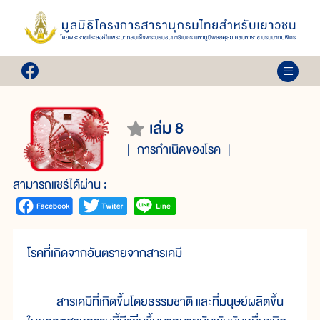
เล่ม 8
การกำเนิดของโรค
สามารถแชร์ได้ผ่าน :
โรคที่เกิดจากอันตรายจากสารเคมี
สาร
เคมี
ที่
เกิด
ขึ้น
โดย
ธรรม
ชาติ และ
ที่
มนุษย์
ผลิต
ขึ้น