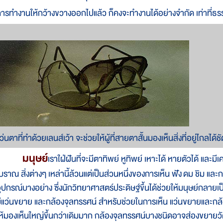
การ
ทำ
งาน
ให้
กว้าง
ขวาง
ออก
ไป
แล้ว ก็
คง
จะ
ทำ
งาน
ได้
อย่าง
จำกัด เท่า
ที่
ธร
ว่นตาที่ทำด้วยเลนส์เว้า จะช่วยให้ผู้ที่สายตาสั้นมองเห็นสิ่งที่อยู่ไกลได้ช
มนุษย์
เรา
ใฝ่
ฝัน
ที่
จะ
มี
ตา
ทิพย์ หู
ทิพย์ เหาะ
ได้ หาย
ตัว
ได้ และ
มีเ
บราณ สิ่ง
ต่างๆ เหล่า
นี้
ล้วน
แต่
เป็น
ส่วน
หนึ่ง
ของ
การ
เห็น ฟัง
ดม ชิม และ
ก
ุปกรณ์
บาง
อย่าง ซึ่ง
นัก
วิทยา
ศาสตร์
ประดิษฐ์
ขึ้น
ได้
ช่วย
ให้
มนุษย์
กลาย
เป
ี
แว่น
ขยาย และ
กล้อง
จุลทรรศน์ สำหรับ
ช่วย
ใน
การ
เห็น แว่น
ขยาย
และ
กล
ห้
มอง
เห็น
ใหญ่
ขึ้น
กว่าเดิมมาก กล้อง
จุลทรรศน์
บาง
ชนิด
อาจ
ส่อง
ขยาย
ว