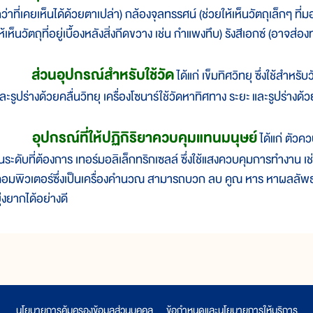
ว่า
ที่
เคย
เห็น
ได้
ด้วย
ตา
เปล่า) กล้อง
จุลทรรศน์ (ช่วย
ให้
เห็น
วัตถุ
เล็กๆ ที่
ม
ห้
เห็น
วัตถุ
ที่
อยู่
เบื้อง
หลัง
สิ่ง
กีด
ขวาง เช่น กำแพง
ทึบ) รังสี
เอกซ์ (อาจ
ส่อง
ส่วน
อุปกรณ์
สำหรับ
ใช้
วัด
ได้
แก่ เข็ม
ทิศ
วิทยุ ซึ่ง
ใช้
สำหรับ
ว
ละ
รูป
ร่าง
ด้วย
คลื่น
วิทยุ เครื่องโซ
นาร์ใช้
วัด
หา
ทิศ
ทาง ระยะ
และ
รูป
ร่าง
ด้ว
อุปกรณ์
ที่
ให้
ปฏิกิริยา
ควบ
คุม
แทน
มนุษย์
ได้
แก่ ตัว
คว
น
ระดับ
ที่
ต้อง
การ เทอร์มอ
ลิ
เล็กทริก
เซลล์ ซึ่ง
ใช้
แสง
ควบ
คุม
การ
ทำ
งาน เช
อมพิวเตอร์
ซึ่ง
เป็นเครื่องคำนวณ สามารถ
บวก ลบ คูณ หาร หา
ผล
ลัพธ
ุ่ง
ยาก
ได้
อย่าง
ดี
นโยบายการคุ้มครองข้อมูลส่วนบุคคล
|
ข้อกำหนดและนโยบายการให้บริการ