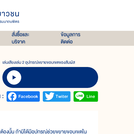
สั่งซื้อและ
ข้อมูลการ
บริจาค
ติดต่อ
เล่นเสียงเล่ม 2 อุปกรณ์ขยายขอบเขตของสัมผัส
 :
ะ
ต้อง
นั้น ถ้า
มิ
ได้
มี
อุปกรณ์
ช่วย
ขยาย
ขอบ
เขต
ใน