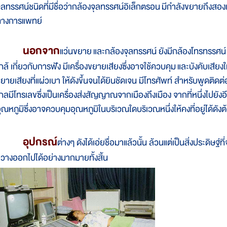
ุลทรรศน์
ชนิด
ที่
มี
ชื่อ
ว่า
กล้อง
จุลทรรศน์
อิเล็กตรอน
มี
กำลัง
ขยาย
ถึง
สอง
ทางการ
แพทย์
นอก
จาก
แว่น
ขยาย
และ
กล้อง
จุลทรรศน์ ยัง
มี
กล้อง
โทรทรรศน์ ซ
กล้ เกี่ยวกับการ
ฟัง มีเครื่องขยาย
เสียง
ซึ่ง
อาจ
ใช้
ควบ
คุม
และ
บังคับ
เสียง
ใ
ขยาย
เสียง
ที่
แผ่ว
เบา ให้
ดัง
ขึ้น
จน
ได้
ยิน
ชัด
เจน มี
โทรศัพท์ สำหรับ
พูด
ติด
ต่
ไกล
มี
โทรเลข
ซึ่ง
เป็นเครื่องส่ง
สัญญาณ
จาก
เมือง
ถึงเม
ือง จาก
ที่
หนึ่ง
ไป
ยัง
อ
ุณหภูมิ
ซึ่ง
อาจ
ควบ
คุม
อุณหภูมิ
ใน
บริเวณ
ใด
บริเวณ
หนึ่ง
ให้
คง
ที่อ
ยู่
ได้
ดัง
ต
อุปกรณ์
ต่างๆ ดัง
ได้
เอ่ย
ชื่อ
มา
แล้ว
นั้น ล้วน
แต่
เป็น
สิ่ง
ประดิษฐ์
ที่
ขวาง
ออก
ไป
ได้อย่างมาก
มาย
ทั้ง
สิ้น