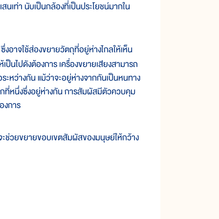
แสน
เท่า นับ
เป็น
กล้อง
ที่
เป็น
ประ
โยชน์
มาก
ใน
ึ่ง
อาจ
ใช้
ส่อง
ขยาย
วัตถุ
ที่
อยู่
ห่าง
ไกล
ให้
เห็น
ห้
เป็น
ไป
ดัง
ต้อง
การ เครื่องขยาย
เสียง
สามารถ
อ
ระหว่าง
กัน แม้
ว่า
จะ
อยู่
ห่าง
จาก
กัน
เป็น
หน
ทาง
ีก
ที่
หนึ่ง
ซึ่ง
อยู่
ห่าง
กัน การ
สัมผัส
มี
ตัว
ควบ
คุม
้อง
การ
จะ
ช่วย
ขยาย
ขอบ
เขต
สัมผัส
ของ
มนุษย์
ให้
กว้าง