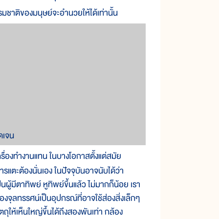
รม
ชาติ
ของ
มนุษย์
จะ
อำนวย
ให้
ได้
เท่า
นั้น
ัดเจน
ครื่องทำ
งาน
แทน ใน
บาง
โอกาส
ตั้ง
แต่
สมัย
าร
แตะ
ต้อง
นั่น
เอง ใน
ปัจจุบัน
อาจ
นับ
ได้
ว่า
็น
ผู้
มี
ตา
ทิพย์ หู
ทิพย์
ขึ้น
แล้ว ไม่
มาก
ก็
น้อย เรา
้อง
จุลทรรศน์
เป็น
อุปกรณ์
ที่
อาจ
ใช้
ส่อง
สิ่ง
เล็กๆ
ัตถุ
ให้
เห็น
ใหญ่
ขึ้น
ได้
ถึง
สอง
พัน
เท่า กล้อง