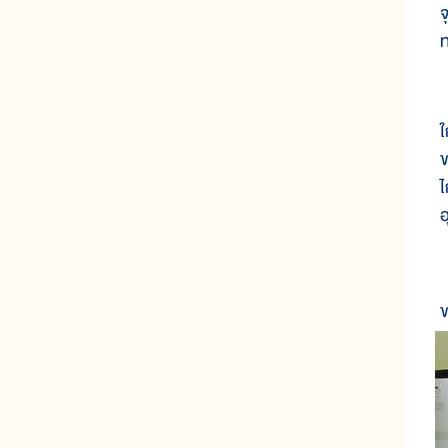
จ
ใ
อ