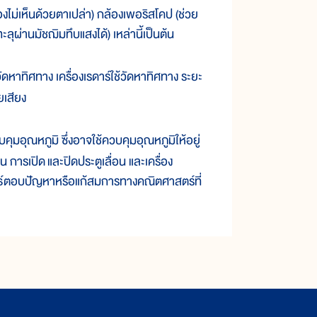
อง
ไม่
เห็น
ด้วย
ตา
เปล่า) กล้อง
เพ
อริสโคป (ช่วย
ทะลุ
ผ่านมัชฌิมทึบ
แสง
ได้) เหล่า
นี้
เป็น
ต้น
ัด
หา
ทิศ
ทาง เครื่องเรดาร์
ใช้
วัด
หา
ทิศ
ทาง ระยะ
ย
เสียง
บ
คุม
อุณหภูมิ ซึ่ง
อาจ
ใช้
ควบ
คุม
อุณหภูมิ
ให้
อยู่
่น การ
เปิด
และ
ปิด
ประตู
เลื่อน และเครื่อง
์
ตอบ
ปัญหา
หรือ
แก้
สมการ
ทางคณิต
ศาสตร์
ที่