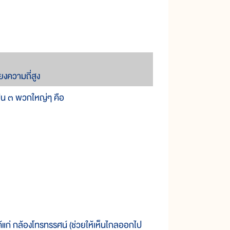
ยงความถี่สูง
ป็น ๓ พวก
ใหญ่ๆ คือ
้
แก่ กล้อง
โทรทรรศน์ (ช่วย
ให้
เห็น
ไกล
ออก
ไป