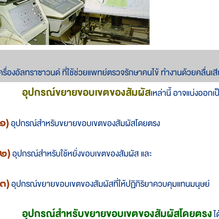
ครื่องอัลทราซาวนด์ ที่ใช้ช่วยแพทย์ตรวจรักษาคนไข้ ทำงานด้วยคลื่นเสี
อุปกรณ์
ขยาย
ขอบ
เขต
ของ
สัมผัส
เหล่า
นี้ อาจ
แบ่ง
ออก
เ
(๑)
อุปกรณ์
สำหรับ
ขยาย
ขอบ
เขต
ของ
สัมผัส
โดย
ตรง
(๒)
อุปกรณ์
สำหรับ
ใช้
หยั่ง
ขอบ
เขต
ของ
สัมผัส และ
(๓)
อุปกรณ์
ขยาย
ขอบ
เขต
ของ
สัมผัส
ที่
ให้
ปฏิกิริยา
ควบ
คุม
แทน
มนุษย์
อุปกรณ์
สำหรับ
ขยาย
ขอบ
เขต
ของ
สัมผัส
โดย
ตรง
ได