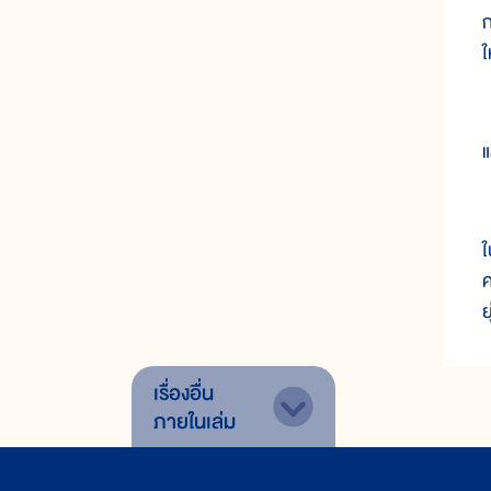
ก
ใ
แ
ใ
ค
ย
เรื่องอื่น
ภายในเล่ม