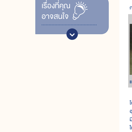
เรื่ิองที่คุณ
อาจสนใจ
แ
โ
อ
ม
ใ