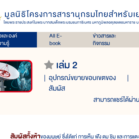
่อและองค์
All E-
ข่าวสารและ
ามรู้
book
กิจกรรม
เล่ม 2
อุปกรณ์ขยายขอบเขตของ
สัมผัส
สามารถแชร์ได้ผ่าน
สัมผัส
ทั้ง
ห้า
ของ
มนุษย์ ซึ่ง
ได้
แก่ การ
เห็น ฟัง ดม ชิม และ
การ
แต