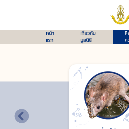
หน้า
เกี่ยวกับ
สื
แรก
มูลนิธิ
คว
อัตราตาย
การป้องกันโรค