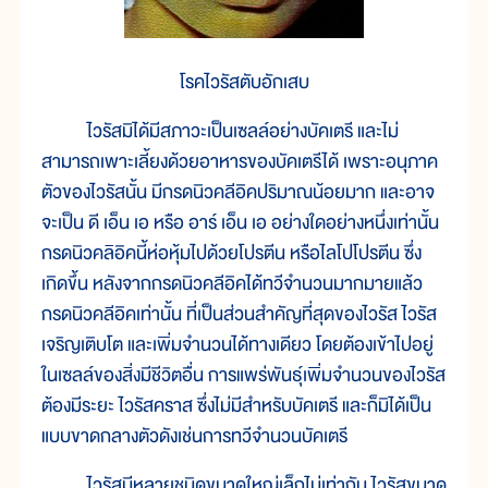
โรคไวรัสตับอักเสบ
ไวรัสมิได้มีสภาวะเป็นเซลล์อย่างบัคเตรี และไม่
สามารถเพาะเลี้ยงด้วยอาหารของบัคเตรีได้ เพราะอนุภาค
ตัวของไวรัสนั้น มีกรดนิวคลีอิคปริมาณน้อยมาก และอาจ
จะเป็น ดี เอ็น เอ หรือ อาร์ เอ็น เอ อย่างใดอย่างหนึ่งเท่านั้น
กรดนิวคลิอิคนี้ห่อหุ้มไปด้วยโปรตีน หรือไลโปโปรตีน ซึ่ง
เกิดขึ้น หลังจากกรดนิวคลีอิคได้ทวีจำนวนมากมายแล้ว
กรดนิวคลีอิคเท่านั้น ที่เป็นส่วนสำคัญที่สุดของไวรัส ไวรัส
เจริญเติบโต และเพิ่มจำนวนได้ทางเดียว โดยต้องเข้าไปอยู่
ในเซลล์ของสิ่งมีชีวิตอื่น การแพร่พันธุ์เพิ่มจำนวนของไวรัส
ต้องมีระยะ ไวรัสคราส ซึ่งไม่มีสำหรับบัคเตรี และก็มิได้เป็น
แบบขาดกลางตัวดังเช่นการทวีจำนวนบัคเตรี
ไวรัสมีหลายชนิดขนาดใหญ่เล็กไม่เท่ากัน ไวรัสขนาด