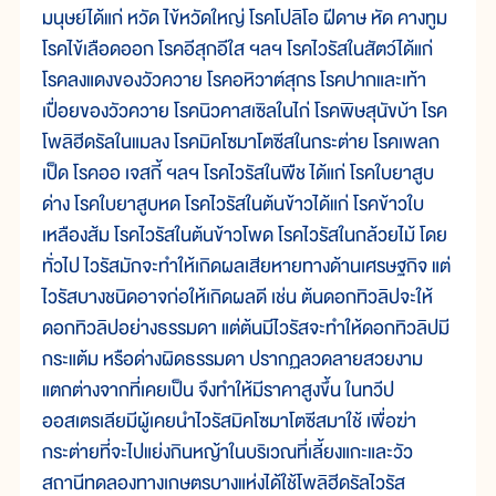
มนุษย์ได้แก่ หวัด ไข้หวัดใหญ่ โรคโปลิโอ ฝีดาษ หัด คางทูม
โรคไข้เลือดออก โรคอีสุกอีใส ฯลฯ โรคไวรัสในสัตว์ได้แก่
โรคลงแดงของวัวควาย โรคอหิวาต์สุกร โรคปากและเท้า
เปื่อยของวัวควาย โรคนิวคาสเซิลในไก่ โรคพิษสุนัขบ้า โรค
โพลิฮีดรัลในแมลง โรคมิคโซมาโตซีสในกระต่าย โรคเพลก
เป็ด โรคออ เจสกี้ ฯลฯ โรคไวรัสในพืช ได้แก่ โรคใบยาสูบ
ด่าง โรคใบยาสูบหด โรคไวรัสในต้นข้าวได้แก่ โรคข้าวใบ
เหลืองส้ม โรคไวรัสในต้นข้าวโพด โรคไวรัสในกล้วยไม้ โดย
ทั่วไป ไวรัสมักจะทำให้เกิดผลเสียหายทางด้านเศรษฐกิจ แต่
ไวรัสบางชนิดอาจก่อให้เกิดผลดี เช่น ต้นดอกทิวลิปจะให้
ดอกทิวลิปอย่างธรรมดา แต่ต้นมีไวรัสจะทำให้ดอกทิวลิปมี
กระแต้ม หรือด่างผิดธรรมดา ปรากฏลวดลายสวยงาม
แตกต่างจากที่เคยเป็น จึงทำให้มีราคาสูงขึ้น ในทวีป
ออสเตรเลียมีผู้เคยนำไวรัสมิคโซมาโตซีสมาใช้ เพื่อฆ่า
กระต่ายที่จะไปแย่งกินหญ้าในบริเวณที่เลี้ยงแกะและวัว
สถานีทดลองทางเกษตรบางแห่งได้ใช้โพลิฮีดรัลไวรัส