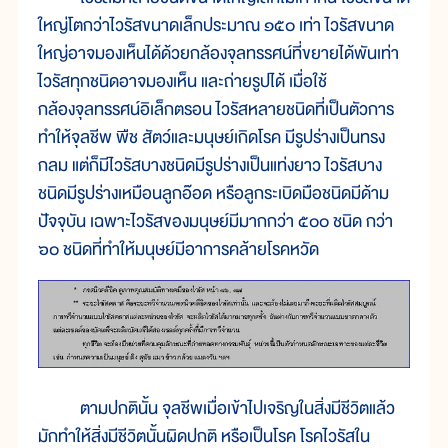
ใหญ่โตกว่าไวรัสขนาดเล็กประมาณ ๑๕๐ เท่า ไวรัสขนาด
ใหญ่อาจมองเห็นได้ด้วยกล้องจุลทรรศน์ที่ขยายได้พันเท่า
ไวรัสทุกชนิดอาจมองเห็น และถ่ายรูปได้ เมื่อใช้
กล้องจุลทรรศน์อิเล็กตรอน ไวรัสหลายชนิดที่เป็นตัวการ
ทำให้จุลชีพ พืช สัตว์และมนุษย์เกิดโรค มีรูปร่างเป็นทรง
กลม แต่ก็มีไวรัสบางชนิดมีรูปร่างเป็นแท่งยาว ไวรัสบาง
ชนิดมีรูปร่างเหมือนลูกอ๊อด หรือลูกระเบิดมือชนิดมีด้าม
ปัจจุบัน เฉพาะไวรัสของมนุษย์มีมากกว่า ๕๐๐ ชนิด กว่า
๖๐ ชนิดที่ทำให้มนุษย์มีอาการคล้ายโรคหวัด
ตามปกตินั้น จุลชีพเมื่อเข้าไปเจริญในสิ่งมีชีวิตแล้ว
มักทำให้สิ่งมีชีวิตนั้นผิดปกติ หรือเป็นโรค โรคไวรัสใน