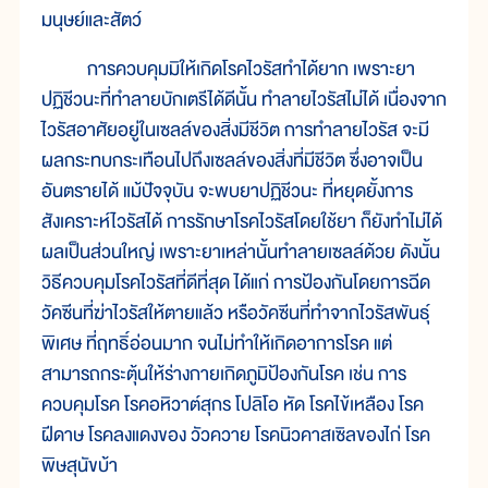
มนุษย์และสัตว์
การควบคุมมิให้เกิดโรคไวรัสทำได้ยาก เพราะยา
ปฏิชีวนะที่ทำลายบักเตรีได้ดีนั้น ทำลายไวรัสไม่ได้ เนื่องจาก
ไวรัสอาศัยอยู่ในเซลล์ของสิ่งมีชีวิต การทำลายไวรัส จะมี
ผลกระทบกระเทือนไปถึงเซลล์ของสิ่งที่มีชีวิต ซึ่งอาจเป็น
อันตรายได้ แม้ปัจจุบัน จะพบยาปฏิชีวนะ ที่หยุดยั้งการ
สังเคราะห์ไวรัสได้ การรักษาโรคไวรัสโดยใช้ยา ก็ยังทำไม่ได้
ผลเป็นส่วนใหญ่ เพราะยาเหล่านั้นทำลายเซลล์ด้วย ดังนั้น
วิธีควบคุมโรคไวรัสที่ดีที่สุด ได้แก่ การป้องกันโดยการฉีด
วัคซีนที่ฆ่าไวรัสให้ตายแล้ว หรือวัคซีนที่ทำจากไวรัสพันธุ์
พิเศษ ที่ฤทธิ์อ่อนมาก จนไม่ทำให้เกิดอาการโรค แต่
สามารถกระตุ้นให้ร่างกายเกิดภูมิป้องกันโรค เช่น การ
ควบคุมโรค โรคอหิวาต์สุกร โปลิโอ หัด โรคไข้เหลือง โรค
ฝีดาษ โรคลงแดงของ วัวควาย โรคนิวคาสเซิลของไก่ โรค
พิษสุนัขบ้า