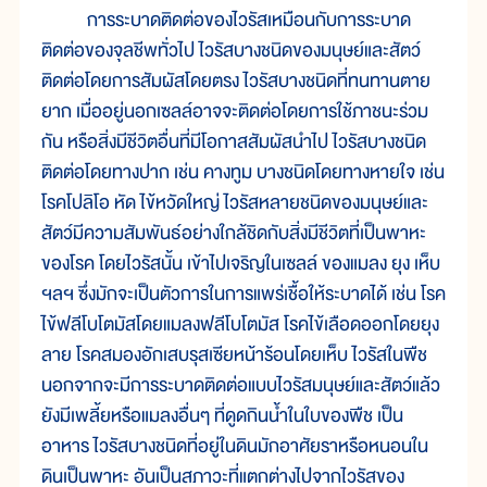
การระบาดติดต่อของไวรัสเหมือนกับการระบาด
ติดต่อของจุลชีพทั่วไป ไวรัสบางชนิดของมนุษย์และสัตว์
ติดต่อโดยการสัมผัสโดยตรง ไวรัสบางชนิดที่ทนทานตาย
ยาก เมื่ออยู่นอกเซลล์อาจจะติดต่อโดยการใช้ภาชนะร่วม
กัน หรือสิ่งมีชีวิตอื่นที่มีโอกาสสัมผัสนำไป ไวรัสบางชนิด
ติดต่อโดยทางปาก เช่น คางทูม บางชนิดโดยทางหายใจ เช่น
โรคโปลิโอ หัด ไข้หวัดใหญ่ ไวรัสหลายชนิดของมนุษย์และ
สัตว์มีความสัมพันธ์อย่างใกล้ชิดกับสิ่งมีชีวิตที่เป็นพาหะ
ของโรค โดยไวรัสนั้น เข้าไปเจริญในเซลล์ ของแมลง ยุง เห็บ
ฯลฯ ซึ่งมักจะเป็นตัวการในการแพร่เชื้อให้ระบาดได้ เช่น โรค
ไข้ฟลีโบโตมัสโดยแมลงฟลีโบโตมัส โรคไข้เลือดออกโดยยุง
ลาย โรคสมองอักเสบรุสเซียหน้าร้อนโดยเห็บ ไวรัสในพืช
นอกจากจะมีการระบาดติดต่อแบบไวรัสมนุษย์และสัตว์แล้ว
ยังมีเพลี้ยหรือแมลงอื่นๆ ที่ดูดกินน้ำในใบของพืช เป็น
อาหาร ไวรัสบางชนิดที่อยู่ในดินมักอาศัยราหรือหนอนใน
ดินเป็นพาหะ อันเป็นสภาวะที่แตกต่างไปจากไวรัสของ