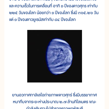
และความเร็วในการเคลื่อนที่ อาทิ ๑ ปีของดาวศุกร เท่ากับ
๒๒๕ วันของโลก น้อยกว่า ๑ ปีของโลก ซึ่งมี ๓๖๕.๒๖ วัน
แต่ ๑ ปีของดาวยูเรนัสเท่ากับ ๘๔ ปีของโลก
ยานอวกาศกาลิเลโอถ่ายภาพดาวศุกร์ ซึ่งมีบรรยากาศ
หนาทึบจากระยะห่างประมาณ ๒.๗ ล้านกิโลเมตร ขณะ
กำลังเดินทางไปสำรวจดาวพฤหัสบดี