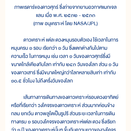
ภาพเรดาร์ของดาวศุกร์ ซึ่งถ่ายจากยานอวกาศแมกเจล
แลน เมื่อ พ.ศ. ๒๕๓๒ - ๒๕๓๓
(ภาพ อนุเคราะห์ โดย NASA/JPL)
ดาวเคราะห์ แต่ละดวงหมุนรอบตัวเอง ใช้เวลาในการ
หมุนครบ ๑ รอบ เรียกว่า ๑ วัน ซึ่งแตกต่างกันไปตาม
ความเร็ว ในการหมุน เช่น เวลา ๑ วันของดาวศุกร์ซึ่งมี
ขนาดใกล้เคียงกับโลก เท่ากับ ๒๔๓ วันของโลก ส่วน ๑ วัน
ของดาวเสาร์ ซึ่งมีขนาดใหญ่กว่าโลกหลายสิบเท่า เท่ากับ
๑๐.๕ ชั่วโมง ไม่ถึงครึ่งวันของโลก
เส้นทางการเดินทางของดาวเคราะห์รอบดวงอาทิตย์
หรือที่เรียกว่า วงโคจรของดาวเคราะห์ ส่วนมากค่อนข้าง
กลม ยกเว้น ดาวพลูโตเป็นรูปรี ส่วนระยะเวลาในการเดิน
ทางครบ ๑ รอบวงโคจรของดาวเคราะห์แต่ละดวง ซึ่งเรียก
ว่า ๑ ปี ของดาวเคราะห์นั้นๆ ขึ้นกับความยาวของวงโคจร