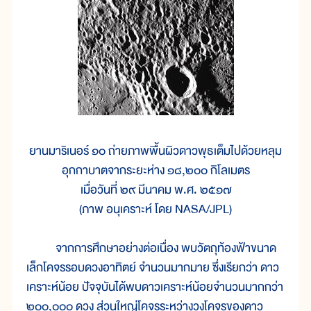
ยานมาริเนอร์ ๑๐ ถ่ายภาพพื้นผิวดาวพุธเต็มไปด้วยหลุม
อุกกาบาตจากระยะห่าง ๑๘,๒๐๐ กิโลเมตร
เมื่อวันที่ ๒๙ มีนาคม พ.ศ. ๒๕๑๗
(ภาพ อนุเคราะห์ โดย NASA/JPL)
จากการศึกษาอย่างต่อเนื่อง พบวัตถุท้องฟ้าขนาด
เล็กโคจรรอบดวงอาทิตย์ จำนวนมากมาย ซึ่งเรียกว่า ดาว
เคราะห์น้อย ปัจจุบันได้พบดาวเคราะห์น้อยจำนวนมากกว่า
๒๐๐,๐๐๐ ดวง ส่วนใหญ่โคจรระหว่างวงโคจรของดาว