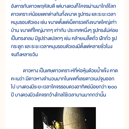
อังคารกับดาวพฤหัสบดี แต่บางดวงก็โคจรผ่านมาใกล้โลก
ดาวเคราะห์น้อยแตกต่างกันทั้งขนาด รูปทรง และระยะเวลา
หมุนรอบตัวเอง เช่น ขนาดตั้งแต่เม็ดกรวดถึงขนาดใหญ่เท่า
บ้าน ขนาดที่ใหญ่มากๆ เท่ากับ ประเทศหนึ่งๆ รูปทรงไม่ค่อย
เป็นทรงกลม มีรูปร่างแปลกๆ เช่น คล้ายเมล็ดถั่ว ฝักถั่ว รูป
กระดูก และระยะเวลาหมุนรอบตัวเองมีตั้งแต่หลายชั่วโมง
จนถึงหลายวัน
ดาวหาง เป็นเศษดาวเคราะห์ที่ห่อหุ้มด้วยน้ำแข็ง คาด
คะเนว่า มีดาวหางจำนวนมากในเขตที่เลยดาวเนปจูนออก
ไป บางดวงมีระยะเวลาโคจรรอบดวงอาทิตย์น้อยกว่า ๒๐๐
ปี บางดวงมีวงโคจรกว้างไกลใช้เวลานานมากกว่านั้น