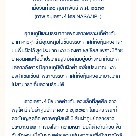
เมื่อวันที่ ๑๔ กุมภาพันธ์ พ.ศ. ๒๕๓๓
(ภาพ อนุเคราะห์ โดย NASA/JPL)
อุณหภูมิและบรรยากาศของดาวเคราะห์ก็ต่างกัน
อาทิ ดาวศุกร์ มีอุณหภูมิในชั้นบรรยากาศที่ห่อหุ้มดวง และ
บนพื้นผิวไว้ สูงประมาณ ๔๘๐ องศาเซลเซียส เพราะมีก๊าซ
บางชนิดและไอน้ำปริมาณสูง อัดกันอยู่อย่างหนาทึบมาก
แต่ดาวอังคาร มีอุณหภูมิพื้นผิวต่ำ เฉลี่ยประมาณ -๔๐
องศาเซลเซียส เพราะบรรยากาศที่ห่อหุ้มดวงเบาบางมาก
ไม่สามารถเก็บความร้อนได้
ดาวเคราะห์ มีขนาดต่างกัน ดวงเล็กที่สุดคือ ดาว
พลูโต มีเส้นผ่าศูนย์กลางยาว ๒,๒๗๔ กิโลเมตร ขณะที่
ดวงใหญ่สุดคือ ดาวพฤหัสบดี มีเส้นผ่าศูนย์กลางยาว
ประมาณ ๑๑ เท่าของโลก ความหนาแน่นก็ต่างกันด้วย ขึ้น
กับลักษณะเนื้อในของแต่ละดวง เช่น ดาวพุธซึ่งมีขนาดใกล้