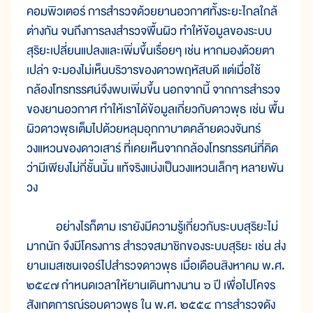
คอมพิวเตอร์ การสำรวจด้วยยานอวกาศทั้งระยะไกลใกล้
ต่างกัน จนถึงการลงสำรวจพื้นผิว ทำให้ข้อมูลของระบบ
สุริยะเปลี่ยนแปลงและเพิ่มขึ้นเรื่อยๆ เช่น หากมองด้วยตา
เปล่า จะมองไม่เห็นบริวารของดาวพฤหัสบดี แต่เมื่อใช้
กล้องโทรทรรศน์จึงพบเพิ่มขึ้น นอกจากนี้ จากการสำรวจ
ของยานอวกาศ ทำให้เราได้ข้อมูลเกี่ยวกับดาวพุธ เช่น พื้น
ผิวดาวพุธเต็มไปด้วยหลุมอุกกาบาตคล้ายดวงจันทร์
วงแหวนของดาวเสาร์ ที่เคยเห็นจากกล้องโทรทรรศน์ที่คิด
ว่ามีเพียงไม่กี่ชั้นนั้น แท้จริงแบ่งเป็นวงแหวนเล็กๆ หลายพัน
วง
อย่างไรก็ตาม เรายังมีความรู้เกี่ยวกับระบบสุริยะไม่
มากนัก จึงมีโครงการ สำรวจสมาชิกของระบบสุริยะ เช่น ส่ง
ยานเมสเซนเจอร์ไปสำรวจดาวพุธ เมื่อเดือนสิงหาคม พ.ศ.
๒๕๔๗ กำหนดเวลาให้ยานเดินทางนาน ๖ ปี เพื่อไปโคจร
สังเกตการณ์รอบดาวพุธ ใน พ.ศ. ๒๕๕๔ การสำรวจดัง