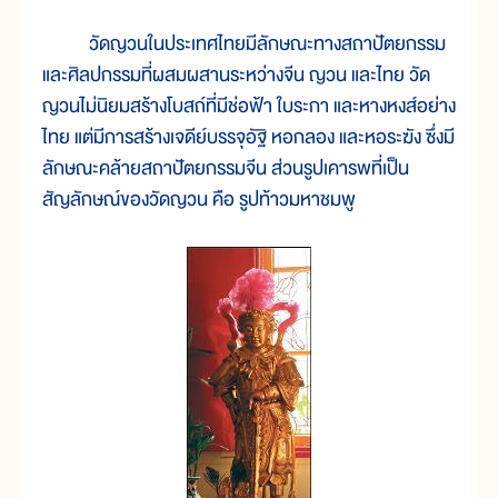
วัดญวนในประเทศไทยมีลักษณะทางสถาปัตยกรรม
และศิลปกรรมที่ผสมผสานระหว่างจีน ญวน และไทย วัด
ญวนไม่นิยมสร้างโบสถ์ที่มีช่อฟ้า ใบระกา และหางหงส์อย่าง
ไทย แต่มีการสร้างเจดีย์บรรจุอัฐิ หอกลอง และหอระฆัง ซึ่งมี
ลักษณะคล้ายสถาปัตยกรรมจีน ส่วนรูปเคารพที่เป็น
สัญลักษณ์ของวัดญวน คือ รูปท้าวมหาชมพู