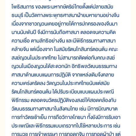
โพธิสมภาร ของพระมหากษัตริย์ไทยตั้งแต่ปลายสมัย
ธนบุรี เป็นวัดทางพระพุทธศาสนาฝ่ายมหายานอย่างจีน
เนื่องจากชาวญวนเคยอยู่ภายใต้การปกครองของจีนมา
นานนับพันปี จึงมีการนับถือศาสนา ตลอดจนความคิด
ความเชื่อ ตามลัทธิอย่างจีน และมีพิธีกรรมทางศาสนา
คล้ายจีน แต่เนื่องจาก ในสมัยรัตนโกสินทร์ตอนต้น คณะ
สงฆ์ญวนในประเทศไทย ไม่สามารถติดต่อกับคณะสงฆ์
ญวนในเมืองญวนได้สะดวกนัก อิทธิพลวัฒนธรรมทาง
ศาสนาด้านแบบแผนการปฏิบัติ จากแหล่งเดิมจึงคลาย
ความเคร่งครัดลง วัดญวนในประเทศไทยนับแต่สมัย
รัตนโกสินทร์ตอนต้น ได้ปรับระเบียบแบบแผนประเพณี
พิธีกรรม ตลอดจนวัตรปฏิบัติของสงฆ์ให้สอดคล้องกับ
วัฒนธรรมทางศาสนาในสังคมไทย เช่น มีการบิณฑบาต
การทำวัตรเช้าเย็น การถือวิกาลโภชนา ทั้งยังมีการรับเอา
ประเพณีและพิธีกรรมแบบเถรวาทไปใช้หลายประการ เช่น
การบวช การเข้าพรรษา การทอดกฐิน การทอดผ้าป่า แต่