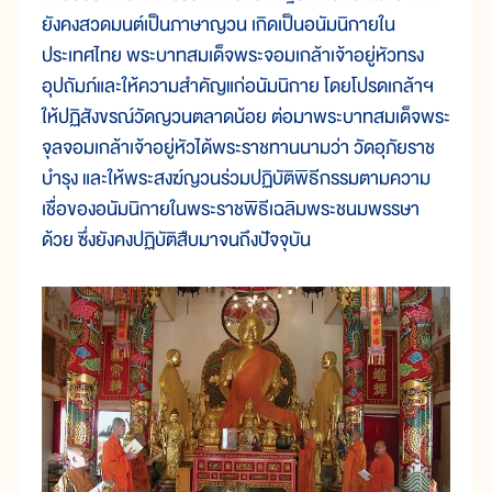
ยังคงสวดมนต์เป็นภาษาญวน เกิดเป็นอนัมนิกายใน
ประเทศไทย พระบาทสมเด็จพระจอมเกล้าเจ้าอยู่หัวทรง
อุปถัมภ์และให้ความสำคัญแก่อนัมนิกาย โดยโปรดเกล้าฯ
ให้ปฏิสังขรณ์วัดญวนตลาดน้อย ต่อมาพระบาทสมเด็จพระ
จุลจอมเกล้าเจ้าอยู่หัวได้พระราชทานนามว่า วัดอุภัยราช
บำรุง และให้พระสงฆ์ญวนร่วมปฏิบัติพิธีกรรมตามความ
เชื่อของอนัมนิกายในพระราชพิธีเฉลิมพระชนมพรรษา
ด้วย ซึ่งยังคงปฏิบัติสืบมาจนถึงปัจจุบัน