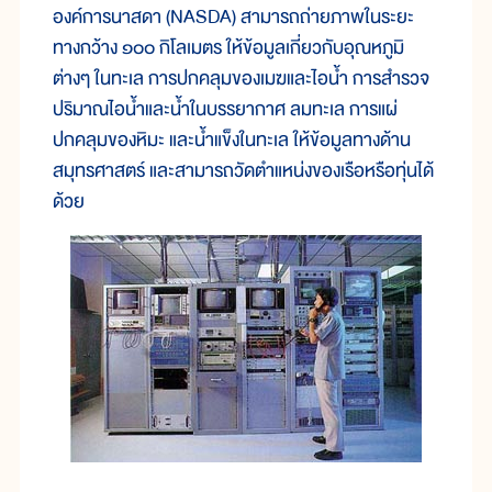
องค์การนาสดา (NASDA) สามารถถ่ายภาพในระยะ
ทางกว้าง ๑๐๐ กิโลเมตร ให้ข้อมูลเกี่ยวกับอุณหภูมิ
ต่างๆ ในทะเล การปกคลุมของเมฆและไอน้ำ การสำรวจ
ปริมาณไอน้ำและน้ำในบรรยากาศ ลมทะเล การแผ่
ปกคลุมของหิมะ และน้ำแข็งในทะเล ให้ข้อมูลทางด้าน
สมุทรศาสตร์ และสามารถวัดตำแหน่งของเรือหรือทุ่นได้
ด้วย