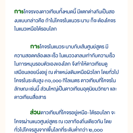
กา
ร
โคจรของดาวเทียมทั้งหมดนี้ มีแตกต่างกันเป็นสอ
งบแบบกล่าวคือ ถ้าไม่โคจรในแนวระนาบ ก็จะต้องโคจร
ในแนวเหนือใต้รอบโลก
กา
ร
โคจรในแนวระนาบกับเส้นศูนย์สูตร มี
ความสอดคล้องและเร็ว ในแนววงกลมเท่ากับความเร็ว
ในการหมุนรอบตัวเองของโลก จึงทำให้ดาวเทียมดู
เสมือนลอยนิ่งอยู่ ณ ตำแหน่งเดิมเหนือผิวโลก โดยทั่วไป
โคจรในระดับสูง ๓๖,๐๐๐ กิโลเมตร ดาวเทียมที่โคจรใน
ลักษณะเช่นนี้ ส่วนใหญ่เป็นดาวเทียมอุตุนิยมวิทยา และ
ดาวเทียมสื่อสาร
ส่วน
ดาวเทียมที่โคจรอยู่เหนือ-ใต้รอบโลก จะ
โคจรผ่านแนวศูนย์สูตร ณ เวลาท้องถิ่นเดียวกัน โดย
ทั่วไปโคจรสูงจากพื้นโลกที่ระดับต่ำกว่า ๒,๐๐๐