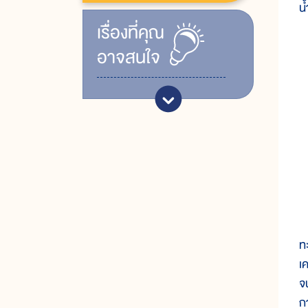
น้
เรื่ิองที่คุณ
อาจสนใจ
ท
เ
จ
ก