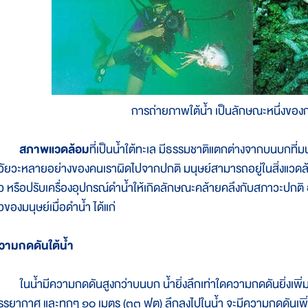
การถ่ายภาพใต้น้ำ เป็นลักษณะหนึ่งของ
สภาพแวดล้อม
ที่เป็นน้ำใต้ทะเล มีธรรมชาติแตกต่างจากบนบกที่มน
วัยวะหลายอย่างของคนเราผิดไปจากปกติ มนุษย์สามารถอยู่ในสิ่งแวดล้อ
ัว หรือปรับเครื่องอุปกรณ์ดำน้ำให้เกิดลักษณะคล้ายคลึงกับสภาวะปกติ 
วของมนุษย์เมื่อดำน้ำ ได้แก่
วามกดดันใต้น้ำ
นน้ำมีความกดดันสูงกว่าบนบก น้ำยิ่งลึกเท่าใดความกดดันยิ่งเพิ่มมาก
รรยากาศ และทุกๆ ๑๐ เมตร (๓๓ ฟุต) ลึกลงไปในน้ำ จะมีความกดดันเพิ