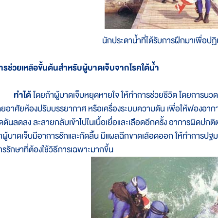
นักประดาน้ำที่ได้รับการฝึกมาเพื่อปฏิบ
ารช่วยเหลือขั้นต้นสำหรับผู้บาดเจ็บจากโรคใต้น้ำ
ทำได้
โดยถ้าผู้บาดเจ็บหยุดหายใจ ให้ทำการช่วยชีวิต โดยการนว
ดยอาศัยห้องปรับบรรยากาศ หรือเครื่องระบบความดัน เพื่อให้ฟองอากาศท
ดดันลดลง ละลายกลับเข้าไปในเนื้อเยื่อและเลือดอีกครั้ง อาการผิดปกต
้าผู้บาดเจ็บมีอาการชักและกัดลิ้น มีแผลฉีกขาดเลือดออก ให้ทำการปฐมพ
ารรักษาที่ต้องใช้วิธีการเฉพาะมากขึ้น