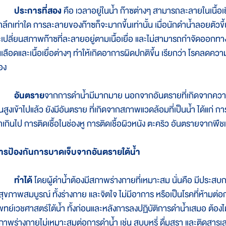
ประการที่สอง
คือ เวลาอยู่ในน้ำ ก๊าซต่างๆ สามารถละลายในเนื้อเย
้ำลึกเท่าใด การละลายของก๊าซก็จะมากขึ้นเท่านั้น เมื่อนักดำน้ำลอยตัวข
ะเปลี่ยนสภาพก๊าซที่ละลายอยู่ตามเนื้อเยื่อ และไม่สามารถกำจัดอ
นเลือดและเนื้อเยื่อต่างๆ ทำให้เกิดอาการผิดปกติขึ้น เรียกว่า โรคลดคว
อง
อันตราย
จากการดำน้ำมีมากมาย นอกจากอันตรายที่เกิดจากความก
ันสูงเข้าไปแล้ว ยังมีอันตราย ที่เกิดจากสภาพแวดล้อมที่เป็นน้ำ ได้แก่
่ำเกินไป การติดเชื้อในช่องหู การติดเชื้อผิวหนัง ตะคริว อันตรายจากพืช
ารป้องกันการบาดเจ็บจากอันตรายใต้น้ำ
ทำได้
โดยผู้ดำน้ำต้องมีสภาพร่างกายที่เหมาะสม นั่นคือ มีประส
ีสุขภาพสมบูรณ์ ทั้งร่างกาย และจิตใจ ไม่มีอาการ หรือเป็นโรคที่ห้ามต
พทย์เวชศาสตร์ใต้น้ำ ทั้งก่อนและหลังการลงปฏิบัติการดำน้ำเสมอ ต้องไม
ภาพร่างกายไม่เหมาะสมต่อการดำน้ำ เช่น สูบบุหรี่ ดื่มสุรา และติดสารเ