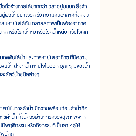
ื่อทั่วร่างกายได้มากกว่าเวลาอยู่บนบก ยิ่งดำ
ึ้นสู่ผิวน้ำอย่างรวดเร็ว ความดันอากาศที่ลดลง
อกทางลมหายใจได้ทัน กลายสภาพเป็นฟองอากาศ
ามกด หรือโรคน้ำหีบ หรือโรคน้ำหนีบ หรือโรคเค
ดดันใต้น้ำ และการหายใจเอาก๊าซ ที่มีความ
 การจมน้ำ สำลักน้ำ หายใจไม่ออก อุณหภูมิของน้ำ
และสัตว์น้ำชนิดต่างๆ
บการณ์ในการดำน้ำ มีความพร้อมก่อนดำน้ำคือ
่อการดำน้ำ ทั้งนี้ควรผ่านการตรวจสุขภาพจาก
่มีพฤติกรรม หรือกิจกรรมที่เป็นสาเหตุให้
สพย์ติด