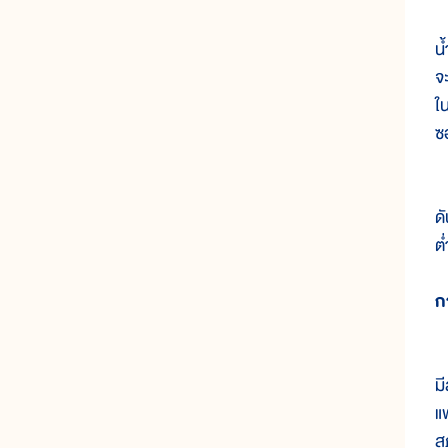
น
จ
ใ
ซ
ด
ต
ก
ม
แ
ส