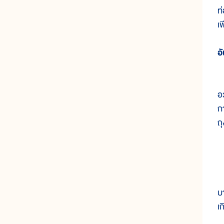
ท
เ
อ
อ
ก
ถ
บ
เก