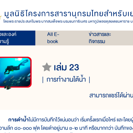
่อและองค์
All E-
ข่าวสารและ
ามรู้
book
กิจกรรม
เล่ม 23
การทำงานใต้น้ำ
สามารถแชร์ได้ผ่าน
การดำน้ำ
ไม่มีการบันทึกไว้แน่นอนว่า เริ่มครั้งแรกเมื่อไหร่ และโดย
วามลึก ๘๐-๑๐๐ ฟุต โดยดำอยู่นาน ๑-๒ นาที หรือมากกว่า บันทึกข