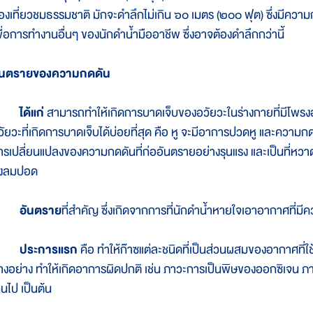
่องเที่ยวชมธรรมชาติ มักจะดำลึกไม่เกิน ๖๐ เมตร (๒๐๐ ฟุต) ซึ่งมีค
พื่อการทำงานอื่นๆ ของนักดำน้ำมืออาชีพ ซึ่งอาจต้องดำลึกกว่านี้
ันตรายของความกดดัน
ได้แก่
สามารถทำให้เกิดการบาดเจ็บของอวัยวะในร่างกายที่มีโพรง
วัยวะที่เกิดการบาดเจ็บได้บ่อยที่สุด คือ หู จะมีอาการปวดหู และความกด
ารเปลี่ยนแปลงของความกดดันที่ก่ออันตรายอย่างรุนแรง และเป็นที่หวา
ุงลมปอด
อันตราย
ที่สำคัญ ซึ่งเกิดจากการที่นักดำน้ำหายใจเอาอากาศที่มี
ประการแรก
คือ ทำให้ก๊าซแต่ละชนิดที่เป็นส่วนผสมของอากาศที่ใ
างอย่าง ทำให้เกิดอาการผิดปกติ เช่น ภาวะการเป็นพิษของออกซิเจน
ินไป เป็นต้น