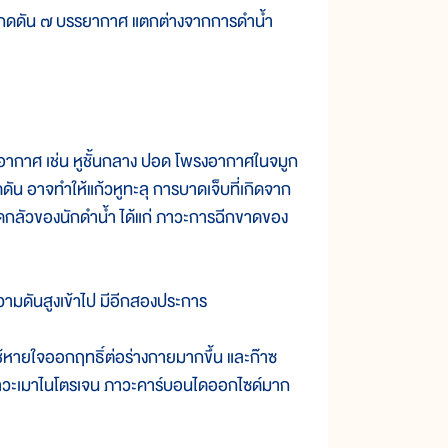
วามกดดัน ๗ บรรยากาศ แตกต่างจากการดำน้ำ
อากาศ เช่น หูชั้นกลาง ปอด โพรงอากาศในจมูก
ดัน อาจทำให้แก้วหูทะลุ การบาดเจ็บที่เกิดจาก
ดกลัวของนักดำน้ำ ได้แก่ ภาวะการฉีกขาดของ
ความดันสูงเข้าไป มีอีกสองประการ
ช้หายใจออกฤทธิ์ต่อร่างกายมากขึ้น และก๊าซ
 ภาวะเมาไนโตรเจน ภาวะคาร์บอนไดออกไซด์มาก