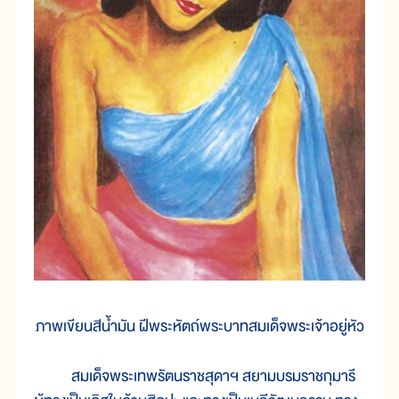
ภาพเขียนสีน้ำมัน ฝีพระหัตถ์พระบาทสมเด็จพระเจ้าอยู่หัว
สมเด็จพระเทพรัตนราชสุดาฯ สยามบรมราชกุมารี