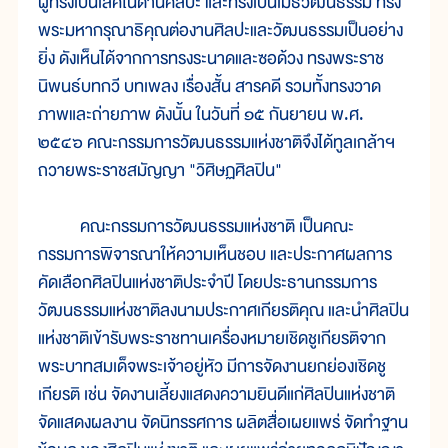
ผู้ทรงเป็นเลิศในด้านศิลปะ และทรงเป็นเมธีวัฒนธรรม ทรง
พระมหากรุณาธิคุณต่องานศิลปะและวัฒนธรรมเป็นอย่าง
ยิ่ง ดังเห็นได้จากการทรงระนาดและซอด้วง ทรงพระราช
นิพนธ์บทกวี บทเพลง เรื่องสั้น สารคดี รวมทั้งทรงวาด
ภาพและถ่ายภาพ ดังนั้น ในวันที่ ๑๕ กันยายน พ.ศ.
๒๕๔๖ คณะกรรมการวัฒนธรรมแห่งชาติจึงได้ทูลเกล้าฯ
ถวายพระราชสมัญญา "วิศิษฏศิลปิน"
คณะกรรมการวัฒนธรรมแห่งชาติ เป็นคณะ
กรรมการพิจารณาให้ความเห็นชอบ และประกาศผลการ
คัดเลือกศิลปินแห่งชาติประจำปี โดยประธานกรรมการ
วัฒนธรรมแห่งชาติลงนามประกาศเกียรติคุณ และนำศิลปิน
แห่งชาติเข้ารับพระราชทานเครื่องหมายเชิดชูเกียรติจาก
พระบาทสมเด็จพระเจ้าอยู่หัว มีการจัดงานยกย่องเชิดชู
เกียรติ เช่น จัดงานเลี้ยงแสดงความยินดีแก่ศิลปินแห่งชาติ
จัดแสดงผลงาน จัดนิทรรศการ ผลิตสื่อเผยแพร่ จัดทำฐาน