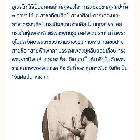
ยูเนสโก ให้เป็นบุคคลสำคัญของโลก ทรงเชี่ยวชาญศิลปะทั้ง
๓ สาขา ได้แก่ สาขาทัศนศิลป์ สาขาศิลปะการแสดง และ
สาขาวรรณศิลป์ ทรงมีผลงานด้านศิลปะในทุกสาขา โดย
ทรงปั้นหุ่นพระพักตร์พระพุทธรูปองค์พระประธาน ในพระ
อุโบสถ วัดอรุณราชวรารามราชวรมหาวิหาร ทรงซอสาม
สายชื่อ "สายฟ้าฟาด" บรรเลงเพลงบุหลันลอยเลื่อน ทรง
พระราชนิพนธ์บทละครเรื่อง อิเหนา เป็นต้น ดังนั้น วันพระ
ราชสมภพของพระองค์ คือ วันที่ ๒๔ กุมภาพันธ์ จึงถือเป็น
"วันศิลปินแห่งชาติ"