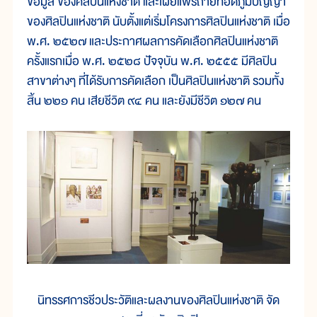
ข้อมูล ของศิลปินแห่งชาติ และเผยแพร่ถ่ายทอดภูมิปัญญา
ของศิลปินแห่งชาติ นับตั้งแต่เริ่มโครงการศิลปินแห่งชาติ เมื่อ
พ.ศ. ๒๕๒๗ และประกาศผลการคัดเลือกศิลปินแห่งชาติ
ครั้งแรกเมื่อ พ.ศ. ๒๕๒๘ ปัจจุบัน พ.ศ. ๒๕๕๕ มีศิลปิน
สาขาต่างๆ ที่ได้รับการคัดเลือก เป็นศิลปินแห่งชาติ รวมทั้ง
สิ้น ๒๒๑ คน เสียชีวิต ๙๔ คน และยังมีชีวิต ๑๒๗ คน
นิทรรศการชีวประวัติและผลงานของศิลปินแห่งชาติ จัด