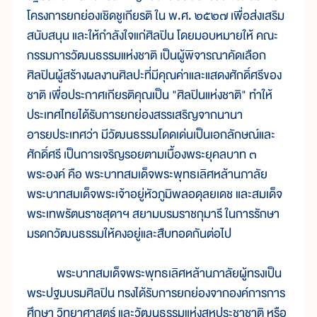
โครงการยกย่องเชิดชูเกียรติ ใน พ.ศ. ๒๕๒๗ เพื่อส่งเสริม
สนับสนุน และให้กำลังใจแก่ศิลปิน โดยมอบหมายให้ คณะ
กรรมการวัฒนธรรมแห่งชาติ เป็นผู้พิจารณาคัดเลือก
ศิลปินผู้สร้างผลงานศิลปะที่มีคุณค่าและแสดงศักดิ์ศรีของ
ชาติ เพื่อประกาศเกียรติคุณเป็น "ศิลปินแห่งชาติ" ทำให้
ประเทศไทยได้รับการยกย่องสรรเสริญจากนานา
อารยประเทศว่า มีวัฒนธรรมโดดเด่นเป็นเอกลักษณ์และ
ศักดิ์ศรี เป็นการเจริญรอยตามเบื้องพระยุคลบาท ๓
พระองค์ คือ พระบาทสมเด็จพระพุทธเลิศหล้านภาลัย
พระบาทสมเด็จพระเจ้าอยู่หัวภูมิพลอดุลยเดช และสมเด็จ
พระเทพรัตนราชสุดาฯ สยามบรมราชกุมารี ในการรักษา
มรดกวัฒนธรรมให้คงอยู่และสืบทอดกันต่อไป
พระบาทสมเด็จพระพุทธเลิศหล้านภาลัยผู้ทรงเป็น
พระปฐมบรมศิลปิน ทรงได้รับการยกย่องจากองค์การการ
ศึกษา วิทยาศาสตร์ และวัฒนธรรมแห่งสหประชาชาติ หรือ