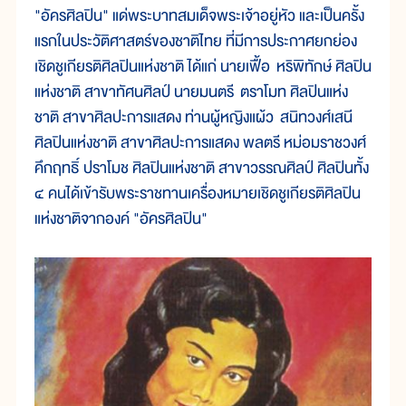
"อัครศิลปิน" แด่พระบาทสมเด็จพระเจ้าอยู่หัว และเป็นครั้ง
แรกในประวัติศาสตร์ของชาติไทย ที่มีการประกาศยกย่อง
เชิดชูเกียรติศิลปินแห่งชาติ ได้แก่ นายเฟื้อ หริพิทักษ์ ศิลปิน
แห่งชาติ สาขาทัศนศิลป์ นายมนตรี ตราโมท ศิลปินแห่ง
ชาติ สาขาศิลปะการแสดง ท่านผู้หญิงแผ้ว สนิทวงศ์เสนี
ศิลปินแห่งชาติ สาขาศิลปะการแสดง พลตรี หม่อมราชวงศ์
คึกฤทธิ์ ปราโมช ศิลปินแห่งชาติ สาขาวรรณศิลป์ ศิลปินทั้ง
๔ คนได้เข้ารับพระราชทานเครื่องหมายเชิดชูเกียรติศิลปิน
แห่งชาติจากองค์ "อัครศิลปิน"