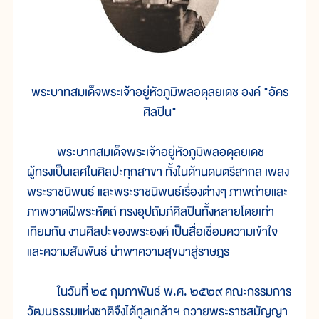
พระบาทสมเด็จพระเจ้าอยู่หัวภูมิพลอดุลยเดช องค์ "อัคร
ศิลปิน"
พระบาทสมเด็จพระเจ้าอยู่หัวภูมิพลอดุลยเดช
ผู้ทรงเป็นเลิศในศิลปะทุกสาขา ทั้งในด้านดนตรีสากล เพลง
พระราชนิพนธ์ และพระราชนิพนธ์เรื่องต่างๆ ภาพถ่ายและ
ภาพวาดฝีพระหัตถ์ ทรงอุปถัมภ์ศิลปินทั้งหลายโดยเท่า
เทียมกัน งานศิลปะของพระองค์ เป็นสื่อเชื่อมความเข้าใจ
และความสัมพันธ์ นำพาความสุขมาสู่ราษฎร
ในวันที่ ๒๔ กุมภาพันธ์ พ.ศ. ๒๕๒๙ คณะกรรมการ
วัฒนธรรมแห่งชาติจึงได้ทูลเกล้าฯ ถวายพระราชสมัญญา