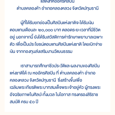
แสดงที่หออัครศิลปิน
ตำบลคลองห้า อำเภอคลองหลวง จังหวัดปทุมธานี
ผู้ที่ได้รับยกย่องเป็นศิลปินแห่งชาติจะได้รับเงิน
ตอบแทนเดือนละ ๒๐,๐๐๐ บาท ตลอดระยะเวลาที่มีชีวิต
อยู่ นอกจากนี้ ยังได้รับสวัสดิการค่ารักษาพยาบาลเฉพาะ
ตัว เพื่อเป็นประโยชน์ตอบแทนศิลปินแห่งชาติ โดยเบิกจ่าย
เงิน จากกองทุนส่งเสริมงานวัฒนธรรม
เราสามารถศึกษาชีวประวัติและผลงานของศิลปิน
แห่งชาติได้ ณ หออัครศิลปิน ที่ ตำบลคลองห้า อำเภอ
คลองหลวง จังหวัดปทุมธานี ซึ่งสร้างขึ้นเพื่อ
เฉลิมพระเกียรติพระบาทสมเด็จพระเจ้าอยู่หัว ผู้ทรงพระ
อัจฉริยภาพในศิลปะทั้งมวล ในโอกาส ทรงครองสิริราช
สมบัติ ครบ ๕๐ ปี