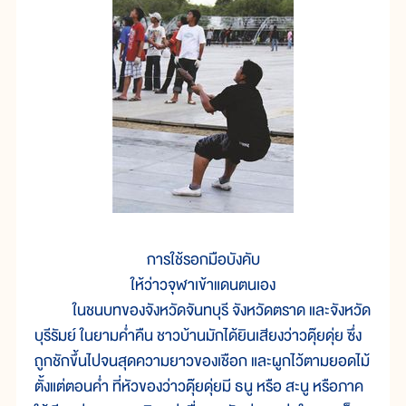
การใช้รอกมือบังคับ
ให้ว่าวจุฬาเข้าแดนตนเอง
ในชนบทของจังหวัดจันทบุรี จังหวัดตราด และจังหวัด
บุรีรัมย์ ในยามค่ำคืน ชาวบ้านมักได้ยินเสียงว่าวดุ๊ยดุ่ย ซึ่ง
ถูกชักขึ้นไปจนสุดความยาวของเชือก และผูกไว้ตามยอดไม้
ตั้งแต่ตอนค่ำ ที่หัวของว่าวดุ๊ยดุ่ยมี ธนู หรือ สะนู หรือภาค