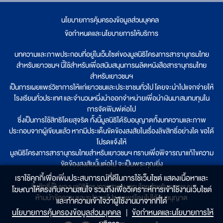
นโยบายการคุ้มครองข้อมูลส่วนบุคคล
|
ข้อกำหนดและนโยบายการให้บริการ
บทความและภาพประกอบที่อยู่ในเว็บไซต์ของมูลนิธิโครงการสารานุกรมไทย
สำหรับเยาวชนฯ นี้ใช้สำหรับเพื่อสนับสนุนการผลิตหนังสือสารานุกรมไทย
สำหรับเยาวชนฯ
เป็นการเผยแพร่วิชาการให้แก่เยาวชนและประชาชนทั่วไป โดยจะนำไปแจกจ่ายให้
โรงเรียนทั่วประเทศ และจำนวนหนึ่งนำออกจำหน่ายเพื่อนำเงินมาสมทบทุนใน
การจัดพิมพ์ต่อไป
ซึ่งเป็นการใช้สิทธิโดยสุจริต ทั้งนี้มูลนิธิได้รับอนุญาตทั้งบทความและภาพ
ประกอบจากผู้เขียนแล้ว หากมีประเด็นขัดข้องสงสัยในเรื่องลิขสิทธิ์อย่างใด ขอได้
โปรดแจ้งให้
มูลนิธิโครงการสารานุกรมไทยสำหรับเยาวชนฯ ทราบเพื่อพิจารณาแก้ไขความ
ขัดข้องสงสัยนั้นต่อไป จะเป็นพระคุณยิ่ง
เราใช้คุกกี้เพื่อเพิ่มประสบการณ์ที่ดีในการใช้เว็บไซต์ แสดงเนื้อหาและ
ลิขสิทธิ์เป็นของมูลนิธิโครงการสารานุกรมไทยสำหรับเยาวชนฯ
โฆษณาให้ตรงกับความสนใจ รวมถึงเพื่อวิเคราะห์การเข้าใช้งานเว็บไซต์
ห้ามนำข้อความและรูปภาพไปเผยแพร่โดยไม่ได้รับอนุญาต
และทำความเข้าใจว่าผู้ใช้งานมาจากที่ใด๋
นโยบายการคุ้มครองข้อมูลส่วนบุคคล
|
ข้อกำหนดและนโยบายการให้