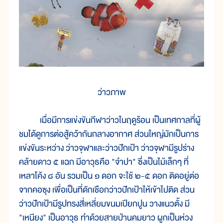
ว่าวภาพ
เมื่อมีการแข่งขันกีฬาว่าวในฤดูร้อน เป็นเทศกาลที่ผู้
ชมได้ดูการต่อสู้คว้ากันกลางอากาศ ส่วนใหญ่มักเป็นการ
แข่งขันระหว่าง ว่าวจุฬาและว่าวปักเป้า ว่าวจุฬามีรูปร่าง
คล้ายดาว ๕ แฉก มีอาวุธคือ "จำปา" ซึ่งเป็นไม้เล็กๆ ที่
เหลาโค้ง ๘ อัน รวมเป็น ๑ ดอก จะใช้ ๒-๕ ดอก ติดอยู่ต่อ
จากคอซุง เพื่อเป็นที่ดักเชือกว่าวปักเป้าให้เข้าไปติด ส่วน
ว่าวปักเป้ามีรูปทรงสี่เหลี่ยมขนมเปียกปูน วางแนวตั้ง มี
"เหนียง" เป็นอาวุธ ทำด้วยสายป่านคมยาว ผูกเป็นห่วง