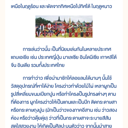
เหนือในฤดูร้อน และพัดจากทิศเหนือไปทิศใต้ ในฤดูหนาว
การเล่นว่าวนั้น เป็นที่นิยมเล่นกันในหลายประเทศ
แถบเอเชีย เช่น ประเทศญี่ปุ่น มาเลเซีย อินโดนีเซีย เกาหลีใต้
จีน อินเดีย รวมทั้งประเทศไทย
การทำว่าว เพื่อนำมาชักให้ลอยลมได้นานๆ นั้นใช้
วัสดุอุปกรณ์ที่หาได้ง่าย โครงว่าวทำด้วยไม้ไผ่ เหลาผูกเป็น
รูปสี่เหลี่ยมขนมเปียกปูน หรือทำโครงเป็นรูปทรงต่างๆ ตาม
ที่ต้องการ ผูกโครงว่าวให้เป็นแกนและเป็นปีก ติดกระดาษสา
หรือกระดาษถุงปูน (มักเป็นว่าวของภาคอีสาน เช่น ว่าวสอง
ห้อง หรือว่าวดุ๊ยดุ่ย) ว่าวที่เป็นกระดาษสาจะระบายสีสัน
สดใสสวยงาม ให้เกิดเป็นศิลปะบนตัวว่าว จากนั้นนำสาย