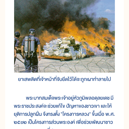
ยาเสพติดที่เจ้าหน้าที่จับยึดไว้ได้จะถูกเผาทำลายไป
พระบาทสมเด็จพระเจ้าอยู่หัวภูมิพลอดุลยเดช มี
พระราชประสงค์จะช่วยแก้ไข ปัญหาของชาวเขา และให้
ยุติการปลูกฝิ่น จึงทรงตั้ง "โครงการหลวง" ขึ้นเมื่อ พ.ศ.
๒๕๑๒ เป็นโครงการส่วนพระองค์ เพื่อช่วยพัฒนาชาว