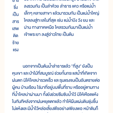
ยาง
ลงรวมกัน เป็นลำห้วย ลำธาร แคว หรือแม่น้ำ
ซึ่ง
เล็กๆ หลายสาขา แล้วมารวมกัน เป็นแม่น้ำใหญ่
เป็น
ไหลลงสู่ทะเลในที่สุด เช่น แม่น้ำปิง วัง ยม และ
สาร
น่าน ทางภาคเหนือ ไหลรวมกันมาเป็นแม่น้ำ
เสพ
เจ้าพระยา ลงสู่อ่าวไทย เป็นต้น
ติด
ร้าย
แรง
นอกจากเป็นต้นน้ำลำธารแล้ว "ที่สูง" ยังเป็น
หุบเขา และป่าไม้ที่สมบูรณ์ ช่วยกั้นกระแสน้ำที่เกิดจาก
ฝนตก มิให้ไหลบ่ารวดเร็ว และรุนแรงจนเป็นอันตรายต่อ
ผู้คน บ้านเรือน ไร่นาที่อยู่บนพื้นที่ราบ หรืออยู่ตามทาง
ที่น้ำไหลบ่าผ่านมา ทั้งยังช่วยซึมซับน้ำไว้ มิให้เหือดแห้ง
ในทันทีหลังจากฝนหยุดตกแล้ว ทำให้ผืนแผ่นดินชุ่มชื้น
ไม่แห้งและมีน้ำไว้หล่อเลี้ยงพืชอย่างเพียงพอ หน้าดินก็