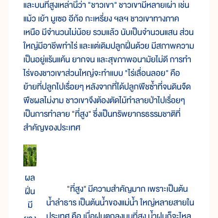
และบนที่สูงเหล่านี้ว่า "ชาวเขา" ชาวเขามีหลายเผ่า เช่น
แม้ว เย้า มูเซอ อีก้อ กะเหรี่ยง ฯลฯ ชาวเขาทางภาค
เหนือ มีจำนวนไม่น้อย รวมแล้ว นับเป็นจำนวนแสน ส่วน
ใหญ่มีอาชีพทำไร่ และแต่เดิมปลูกฝิ่นด้วย มีสภาพความ
เป็นอยู่แร้นแค้น ยากจน และสุขภาพอนามัยไม่ดี การทำ
ไร่ของชาวเขาส่วนใหญ่จะทำแบบ "ไร่เลื่อนลอย" คือ
ย้ายที่ปลูกไปเรื่อยๆ หลังจากที่ได้ปลูกพืชซ้ำที่จนดินจืด
พืชผลไม่งาม ชาวเขาจึงต้องตัดไม้ทำลายป่าไปเรื่อยๆ
เป็นการทำลาย "ที่สูง" ซึ่งเป็นทรัพยากรธรรมชาติที่
สำคัญของประเทศ
ผล
"ที่สูง" มีความสำคัญมาก เพราะเป็นต้น
ฝิ่น
น้ำลำธาร เป็นต้นน้ำของแม่น้ำ ใหญ่หลายสายใน
มี
ประเทศ คือ เมื่อฝนตกลงบนที่สูง น้ำฝนก็จะไหล