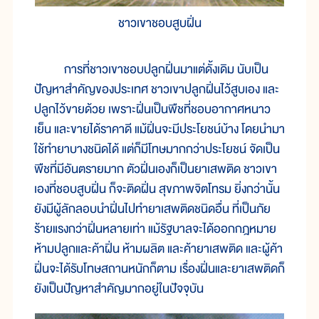
ชาวเขาชอบสูบฝิ่น
การที่ชาวเขาชอบปลูกฝิ่นมาแต่ดั้งเดิม นับเป็น
ปัญหาสำคัญของประเทศ ชาวเขาปลูกฝิ่นไว้สูบเอง และ
ปลูกไว้ขายด้วย เพราะฝิ่นเป็นพืชที่ชอบอากาศหนาว
เย็น และขายได้ราคาดี แม้ฝิ่นจะมีประโยชน์บ้าง โดยนำมา
ใช้ทำยาบางชนิดได้ แต่ก็มีโทษมากกว่าประโยชน์ จัดเป็น
พืชที่มีอันตรายมาก ตัวฝิ่นเองก็เป็นยาเสพติด ชาวเขา
เองที่ชอบสูบฝิ่น ก็จะติดฝิ่น สุขภาพจิตโทรม ยิ่งกว่านั้น
ยังมีผู้ลักลอบนำฝิ่นไปทำยาเสพติดชนิดอื่น ที่เป็นภัย
ร้ายแรงกว่าฝิ่นหลายเท่า แม้รัฐบาลจะได้ออกกฎหมาย
ห้ามปลูกและค้าฝิ่น ห้ามผลิต และค้ายาเสพติด และผู้ค้า
ฝิ่นจะได้รับโทษสถานหนักก็ตาม เรื่องฝิ่นและยาเสพติดก็
ยังเป็นปัญหาสำคัญมากอยู่ในปัจจุบัน