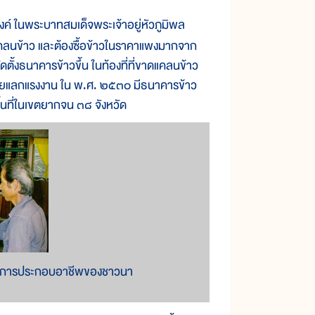
งค์ ในพระบาทสมเด็จพระเจ้าอยู่หัวภูมิพล
คลนข้าว และต้องซื้อข้าวในราคาแพงมากจาก
ั้งธนาคารข้าวขึ้น ในท้องที่ที่ขาดแคลนข้าว
้ข้าวโดยแลกแรงงาน ใน พ.ศ. ๒๕๓๐ มีธนาคารข้าว
พื้นที่ในเขตยากจน ๓๘ จังหวัด
ุนในการประกอบอาชีพของชาวนา