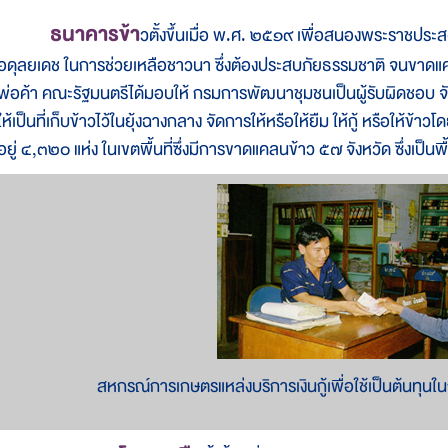
ธนาคารข้า
วตั้งขึ้นเมื่อ พ.ศ. ๒๕๑๙ เพื่อสนองพระราชประส
อดุลยเดช ในการช่วยเหลือชาวนา ซึ่งต้องประสบภัยธรรมชาติ จนขาดแ
พ่อค้า คณะรัฐมนตรีได้มอบให้ กรมการพัฒนาชุมชนเป็นผู้รับผิดชอบ จัดต
ให้เป็นที่เก็บข้าวไว้ในยุ้งฉางกลาง จัดการให้หรือให้ยืม ให้กู้ หรือให
อยู่ ๔,๓๒๐ แห่ง ในเขตพื้นที่ซึ่งมีการขาดแคลนข้าว ๕๗ จังหวัด ซึ่งเป็น
สหกรณ์การเกษตรแหล่งบริการเงินกู้เพื่อใช้เป็นต้นท