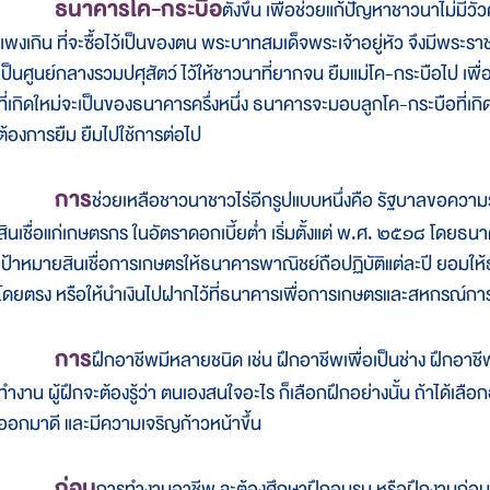
ธนาคารโค-กระบือ
ตั้งขึ้น เพื่อช่วยแก้ปัญหาชาวนาไม่มี
แพงเกิน ที่จะซื้อไว้เป็นของตน พระบาทสมเด็จพระเจ้าอยู่หัว จึงมีพระรา
เป็นศูนย์กลางรวมปศุสัตว์ ไว้ให้ชาวนาที่ยากจน ยืมแม่โค-กระบือไป เพื
ที่เกิดใหม่จะเป็นของธนาคารครึ่งหนึ่ง ธนาคารจะมอบลูกโค-กระบือที่เกิดใหม่
ต้องการยืม ยืมไปใช้การต่อไป
การ
ช่วยเหลือชาวนาชาวไร่อีกรูปแบบหนึ่งคือ รัฐบาลขอคว
สินเชื่อแก่เกษตรกร ในอัตราดอกเบี้ยต่ำ เริ่มตั้งแต่ พ.ศ. ๒๕๑๘ โดยธ
เป้าหมายสินเชื่อการเกษตรให้ธนาคารพาณิชย์ถือปฏิบัติแต่ละปี ยอมให้
โดยตรง หรือให้นำเงินไปฝากไว้ที่ธนาคารเพื่อการเกษตรและสหกรณ์การ
การ
ฝึกอาชีพมีหลายชนิด เช่น ฝึกอาชีพเพื่อเป็นช่าง ฝึกอาชีพที
ทำงาน ผู้ฝึกจะต้องรู้ว่า ตนเองสนใจอะไร ก็เลือกฝึกอย่างนั้น ถ้าได้เล
ออกมาดี และมีความเจริญก้าวหน้าขึ้น
ก่อน
การทำงานอาชีพ จะต้องศึกษาฝึกอบรม หรือฝึกงานก่อน เ