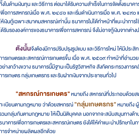
ทั้งในด้านเงินทุน และวิธีการ ต่อมาได้รับความสำเร็จในการจัดตั้งธนา
เพื่อการสหกรณ์เมื่อ พ.ศ. ๒๔๘๖ และเริ่มดำเนินการเมื่อ พ.ศ. ๒๔๙๐ 
ให้เงินกู้เฉพาะสมาคมสหกรณ์เท่านั้น ธนาคารไม่ได้ทำหน้าที่แนะนำการใช้เงิ
ได้รับรององค์การของธนาคารเพื่อการสหกรณ์ จึงไม่อาจกู้เงินจากต่างประ
ดังนั้น
จึงต้องมีการปรับปรุงรูปแบบ และวิธีการใหม่ ให้มีประสิ
การเกษตรและสหกรณ์การเกษตรขึ้น เมื่อ พ.ศ. ๒๕๐๙ ทำหน้าที่อำนวยสิ
อย่างกว้างขวาง ธนาคารนี้มีฐานะเป็นรัฐวิสาหกิจ สังกัดกระทรวงการคล
การเกษตร กลุ่มเกษตรกร และรับฝากเงินจากประชาชนทั่วไป
"สหกรณ์การเกษตร"
หมายถึง สหกรณ์ที่ประกอบด้วยสม
"กลุ่มเกษตรกร"
ทะเบียนตามกฎหมาย ว่าด้วยสหกรณ์
หมายถึง ผู
รวมกลุ่มกันตามกฎหมาย ให้เป็นนิติบุคคล นอกจากจะสนับสนุนทางด้าน
ธนาคารเพื่อการเกษตรและสหกรณ์เกษตร ยังได้ให้คำแนะนำปรึกษาในการ
การจำหน่ายผลิตผลอีกด้วย